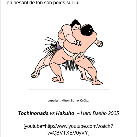
en pesant de ton son poids sur lui
copyright Nihon Sumo Kyôkai
Tochinonada
vs
Hakuho
–
Haru Basho 2005
[youtube=http://www.youtube.com/watch?
v=QBVTXEV0yVY]