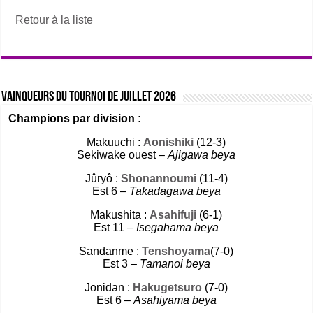
Retour à la liste
Vainqueurs du tournoi de Juillet 2026
Champions par division :
Makuuchi :
Aonishiki
(12-3)
Sekiwake ouest –
Ajigawa beya
Jûryô :
Shonannoumi
(11-4)
Est 6 –
Takadagawa beya
Makushita :
Asahifuji
(6-1)
Est 11 –
Isegahama beya
Sandanme :
Tenshoyama
(7-0)
Est 3 –
Tamanoi beya
Jonidan :
Hakugetsuro
(7-0)
Est 6 –
Asahiyama beya