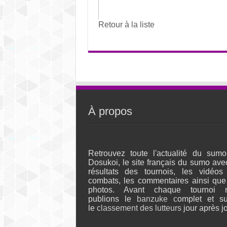
Retour à la liste
À propos
Retrouvez toute l'actualité du sumo
Dosukoi, le site français du sumo ave
résultats des tournois, les vidéos
combats, les commentaires ainsi que
photos. Avant chaque tournoi 
publions le
banzuke c
omplet et su
le
classement des lutteurs
jour après jo