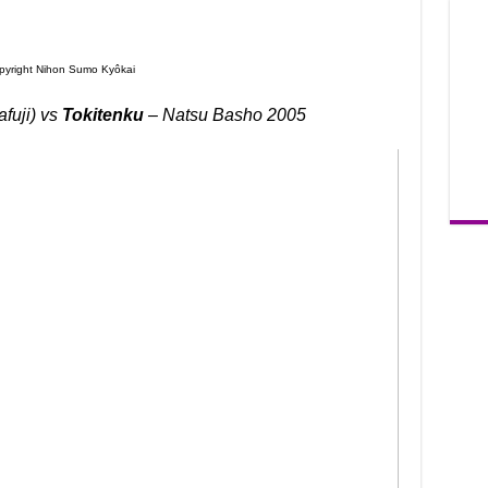
pyright Nihon Sumo Kyôkai
fuji) vs
Tokitenku
– Natsu Basho 2005