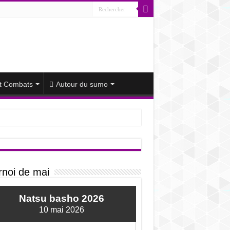
et Combats
Autour du sumo
yu diminué
rnoi de mai
Natsu basho 2026
10 mai 2026