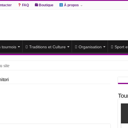
ntacter
FAQ
🛍 Boutique
À propos
s tournois
Traditions et Culture
Organisation
Sport 
u site
onishiki remporte un deuxième titre consécutif après un barrage
itori
r Onosato et Atamifuji rejoint la tête
la tête du classement et poursuit sa série de victoires face à un Hoshor
Tou
ête du classement après les défaites d’Abi et d’Atamifuji