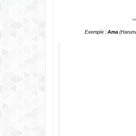
co
Exemple :
Ama
(Haruma