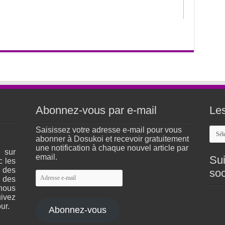
Abonnez-vous par e-mail
Les
Les
Saisissez votre adresse e-mail pour vous
arch
abonner à Dosukoi et recevoir gratuitement
du
une notification à chaque nouvel article par
 sur
site
email.
Sui
c les
 des
soc
Adresse
 des
e-
nous
mail
ivez
ur.
Abonnez-vous