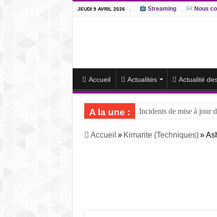
Streaming
Nous co
JEUDI 9 AVRIL 2026
Accueil
Actualités
Actualité de
A la une :
Incidents de mise à jour d
J15 – L’ôzeki ukrainien A
Accueil
»
Kimarite (Techniques)
»
Ash
J14 – Aonishiki dominé pa
J13 – Aonishiki conserve 
J12 – Aonishiki prend la t