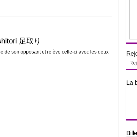
shitori 足取り
be de son opposant et relève celle-ci avec les deux
Rej
Rej
La 
Bill