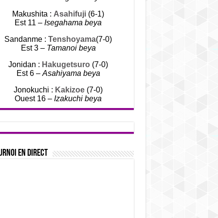
Makushita :
Asahifuji
(6-1)
Est 11 –
Isegahama beya
Sandanme :
Tenshoyama
(7-0)
Est 3 –
Tamanoi beya
Jonidan :
Hakugetsuro
(7-0)
Est 6 –
Asahiyama beya
Jonokuchi :
Kakizoe
(7-0)
Ouest 16 –
Izakuchi beya
urnoi en direct