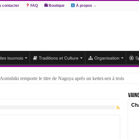
 contacter
FAQ
🛍 Boutique
À propos
 des tournois
Traditions et Culture
Organisation
S
 Aonishiki remporte le titre de Nagoya après un kettei-sen à trois
Vainq
Cha