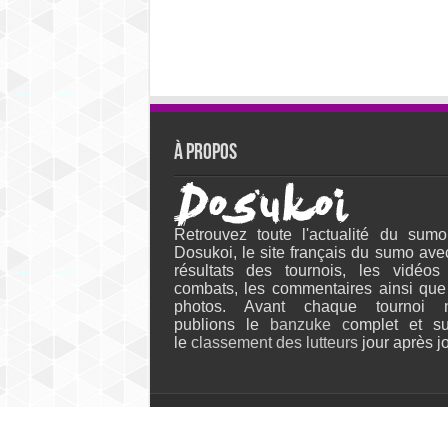
À propos
Retrouvez toute l'actualité du sumo
Dosukoi, le site français du sumo ave
résultats des tournois, les vidéos
combats, les commentaires ainsi que
photos. Avant chaque tournoi 
publions le
banzuke c
omplet et su
le
classement des lutteurs
jour après jo
© Dosukoi, le site français du sumô