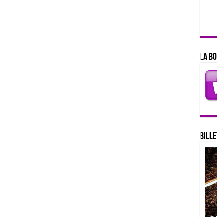
La bo
Bille