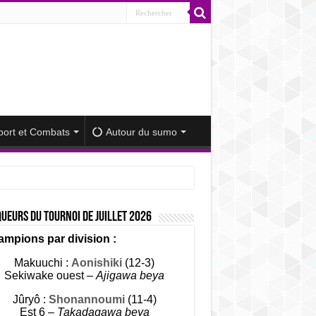
port et Combats
Autour du sumo
ueurs du tournoi de Juillet 2026
mpions par division :
Makuuchi :
Aonishiki
(12-3)
Sekiwake ouest –
Ajigawa beya
Jûryô :
Shonannoumi
(11-4)
Est 6 –
Takadagawa beya