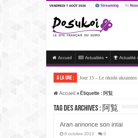
Streaming
Nous
VENDREDI 7 AOÛT 2026
Accueil
Actualités
Actualité
A la une :
Jour 15 – Le rikishi ukrainien
Accueil
»
Étiquette :
阿覧
Tag des archives :
阿覧
Aran annonce son intai
8 octobre 2013
0