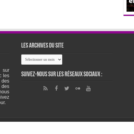
Les archives du site
Les
archives
du
 sur
site
Suivez-nous sur les réseaux sociaux :
c les
 des
 des
nous
ivez
ur.
Copyr