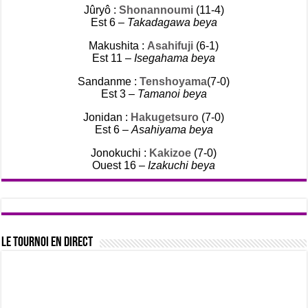
Jûryô :
Shonannoumi
(11-4)
Est 6 –
Takadagawa beya
Makushita :
Asahifuji
(6-1)
Est 11 –
Isegahama beya
Sandanme :
Tenshoyama
(7-0)
Est 3 –
Tamanoi beya
Jonidan :
Hakugetsuro
(7-0)
Est 6 –
Asahiyama beya
Jonokuchi :
Kakizoe
(7-0)
Ouest 16 –
Izakuchi beya
Le tournoi en direct