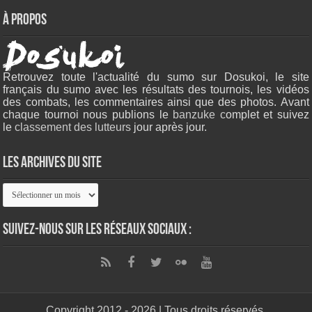
À propos
Retrouvez toute l'actualité du sumo sur Dosukoi, le site
français du sumo avec les résultats des tournois, les vidéos
des combats, les commentaires ainsi que des photos. Avant
chaque tournoi nous publions le
banzuke c
omplet et suivez
le
classement des lutteurs
jour après jour.
Les archives du site
Les
archives
du
site
Suivez-nous sur les réseaux sociaux :
Copyright 2012 - 2026 | Tous droits réservés.