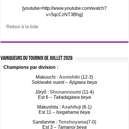
[youtube=http://www.youtube.com/watch?
v=5qcCzNT3Bhg]
Retour à la liste
Vainqueurs du tournoi de Juillet 2026
Champions par division :
Makuuchi :
Aonishiki
(12-3)
Sekiwake ouest –
Ajigawa beya
Jûryô :
Shonannoumi
(11-4)
Est 6 –
Takadagawa beya
Makushita :
Asahifuji
(6-1)
Est 11 –
Isegahama beya
Sandanme :
Tenshoyama
(7-0)
Est 3 –
Tamanoi beya