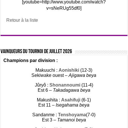
[youtube=http://www.youtube.com/watch?
v=sNeRUg55df0]
Retour à la liste
Vainqueurs du tournoi de Juillet 2026
Champions par division :
Makuuchi :
Aonishiki
(12-3)
Sekiwake ouest –
Ajigawa beya
Jûryô :
Shonannoumi
(11-4)
Est 6 –
Takadagawa beya
Makushita :
Asahifuji
(6-1)
Est 11 –
Isegahama beya
Sandanme :
Tenshoyama
(7-0)
Est 3 –
Tamanoi beya