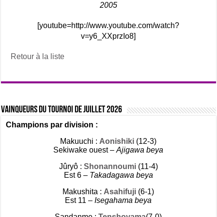
2005
[youtube=http://www.youtube.com/watch?
v=y6_XXprzIo8]
Retour à la liste
Vainqueurs du tournoi de Juillet 2026
Champions par division :
Makuuchi :
Aonishiki
(12-3)
Sekiwake ouest –
Ajigawa beya
Jûryô :
Shonannoumi
(11-4)
Est 6 –
Takadagawa beya
Makushita :
Asahifuji
(6-1)
Est 11 –
Isegahama beya
Sandanme :
Tenshoyama
(7-0)