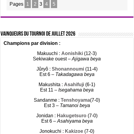
Pages
1
2
3
4
5
Vainqueurs du tournoi de Juillet 2026
Champions par division :
Makuuchi :
Aonishiki
(12-3)
Sekiwake ouest –
Ajigawa beya
Jûryô :
Shonannoumi
(11-4)
Est 6 –
Takadagawa beya
Makushita :
Asahifuji
(6-1)
Est 11 –
Isegahama beya
Sandanme :
Tenshoyama
(7-0)
Est 3 –
Tamanoi beya
Jonidan :
Hakugetsuro
(7-0)
Est 6 –
Asahiyama beya
Jonokuchi :
Kakizoe
(7-0)