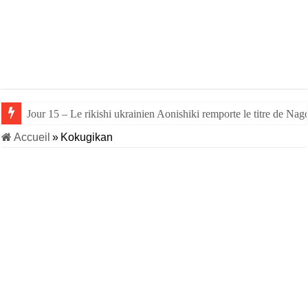
Jour 15 – Le rikishi ukrainien Aonishiki remporte le titre de Nago
Jour 14 – Aonishiki triomphe de Takerufuji et se rapproche du tit
Accueil
»
Kokugikan