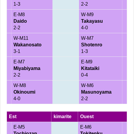
1-3
2-2
E-M8
W-M9
Daido
Takayasu
2-2
4-0
W-M11
W-M7
Wakanosato
Shotenro
3-1
1-3
E-M7
E-M9
Miyabiyama
Kitataiki
2-2
0-4
W-M8
W-M6
Okinoumi
Masunoyama
4-0
2-2
Est
kimarite
Ouest
E-M5
E-M6
Tochiozan
Tokitenku