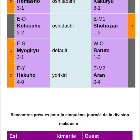
○
Homasho
oshitaoshi
Kakuryu
3-1
3-1
E-O
E-M1
Kotooshu
oshidashi
Shohozan
○
2-2
1-3
E-S
W-O
○
Myogiryu
default
Baruto
3-1
1-3
E-Y
E-M2
○
Hakuho
yorikiri
Aran
4-0
0-4
Rencontres prévues pour la cinquième journée de la division
makuuchi :
Est
kimarite
Ouest