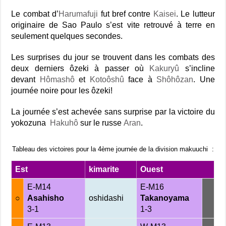
Le combat d’
Harumafuji
fut bref contre
Kaisei
. Le lutteur
originaire de Sao Paulo s’est vite retrouvé à terre en
seulement quelques secondes.
Les surprises du jour se trouvent dans les combats des
deux derniers ôzeki à passer où
Kakuryû
s’incline
devant
Hômashô
et
Kotoôshû
face à
Shôhôzan
. Une
journée noire pour les ôzeki!
La journée s’est achevée sans surprise par la victoire du
yokozuna
Hakuhô
sur le russe
Aran
.
Tableau des victoires pour la 4ème journée de la division makuuchi :
Est
kimarite
Ouest
E-M14
E-M16
○
Asahisho
oshidashi
Takanoyama
3-1
1-3