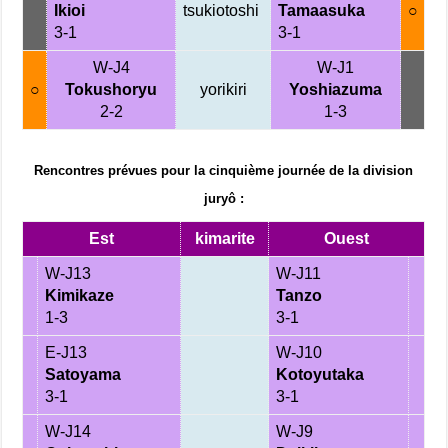
Ikioi
tsukiotoshi
Tamaasuka
○
3-1
3-1
W-J4
W-J1
○
Tokushoryu
yorikiri
Yoshiazuma
2-2
1-3
Rencontres prévues pour la cinquième journée de la division
juryô :
Est
kimarite
Ouest
W-J13
W-J11
Kimikaze
Tanzo
1-3
3-1
E-J13
W-J10
Satoyama
Kotoyutaka
3-1
3-1
W-J14
W-J9