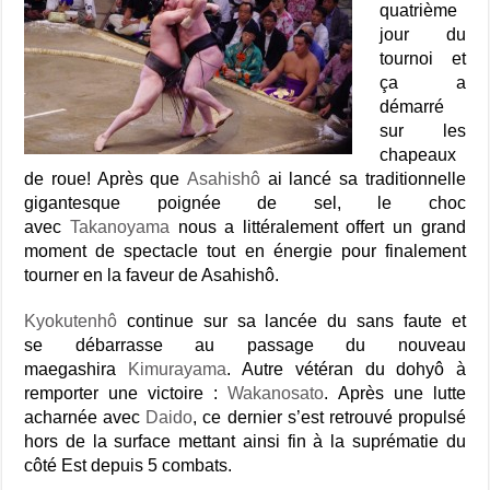
quatrième
jour du
tournoi et
ça a
démarré
sur les
chapeaux
de roue! Après que
Asahishô
ai lancé sa traditionnelle
gigantesque poignée de sel, le choc
avec
Takanoyama
nous a littéralement offert un grand
moment de spectacle tout en énergie pour finalement
tourner en la faveur de Asahishô.
Kyokutenhô
continue sur sa lancée du sans faute et
se débarrasse au passage du nouveau
maegashira
Kimurayama
. Autre vétéran du dohyô à
remporter une victoire :
Wakanosato
. Après une lutte
acharnée avec
Daido
, ce dernier s’est retrouvé propulsé
hors de la surface mettant ainsi fin à la suprématie du
côté Est depuis 5 combats.