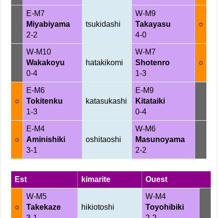
E-M7
W-M9
Miyabiyama
tsukidashi
Takayasu
○
2-2
4-0
W-M10
W-M7
Wakakoyu
hatakikomi
Shotenro
○
0-4
1-3
E-M6
E-M9
○
Tokitenku
katasukashi
Kitataiki
1-3
0-4
E-M4
W-M6
○
Aminishiki
oshitaoshi
Masunoyama
3-1
2-2
Est
kimarite
Ouest
W-M5
W-M4
○
Takekaze
hikiotoshi
Toyohibiki
3-1
2-2