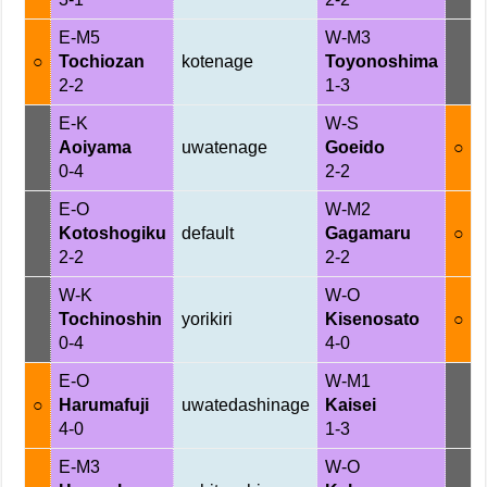
E-M5
W-M3
○
Tochiozan
kotenage
Toyonoshima
2-2
1-3
E-K
W-S
Aoiyama
uwatenage
Goeido
○
0-4
2-2
E-O
W-M2
Kotoshogiku
default
Gagamaru
○
2-2
2-2
W-K
W-O
Tochinoshin
yorikiri
Kisenosato
○
0-4
4-0
E-O
W-M1
○
Harumafuji
uwatedashinage
Kaisei
4-0
1-3
E-M3
W-O