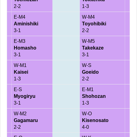
2-2
1-3
E-M4
W-M4
Aminishiki
Toyohibiki
3-1
2-2
E-M3
W-M5
Homasho
Takekaze
3-1
3-1
W-M1
W-S
Kaisei
Goeido
1-3
2-2
E-S
E-M1
Myogiryu
Shohozan
3-1
1-3
W-M2
W-O
Gagamaru
Kisenosato
2-2
4-0