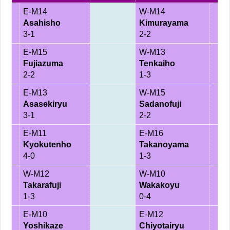
E-M14
W-M14
Asahisho
Kimurayama
3-1
2-2
E-M15
W-M13
Fujiazuma
Tenkaiho
2-2
1-3
E-M13
W-M15
Asasekiryu
Sadanofuji
3-1
2-2
E-M11
E-M16
Kyokutenho
Takanoyama
4-0
1-3
W-M12
W-M10
Takarafuji
Wakakoyu
1-3
0-4
E-M10
E-M12
Yoshikaze
Chiyotairyu