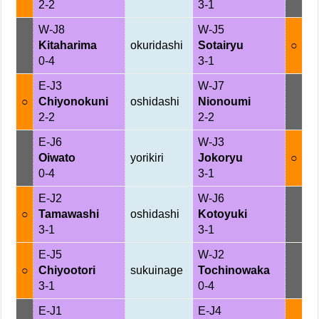
2-2
3-1
W-J8
W-J5
Kitaharima
okuridashi
Sotairyu
○
0-4
3-1
E-J3
W-J7
○
Chiyonokuni
oshidashi
Nionoumi
2-2
2-2
E-J6
W-J3
Oiwato
yorikiri
Jokoryu
○
0-4
3-1
E-J2
W-J6
○
Tamawashi
oshidashi
Kotoyuki
3-1
3-1
E-J5
W-J2
○
Chiyootori
sukuinage
Tochinowaka
3-1
0-4
E-J1
E-J4