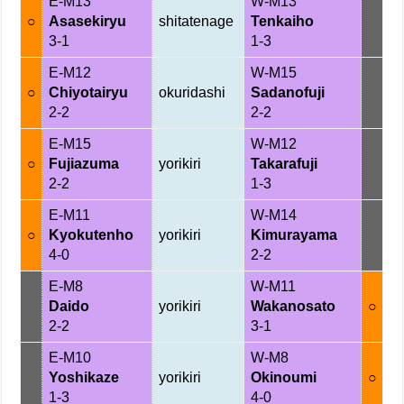
E-M13
W-M13
○
Asasekiryu
shitatenage
Tenkaiho
3-1
1-3
E-M12
W-M15
○
Chiyotairyu
okuridashi
Sadanofuji
2-2
2-2
E-M15
W-M12
○
Fujiazuma
yorikiri
Takarafuji
2-2
1-3
E-M11
W-M14
○
Kyokutenho
yorikiri
Kimurayama
4-0
2-2
E-M8
W-M11
Daido
yorikiri
Wakanosato
○
2-2
3-1
E-M10
W-M8
Yoshikaze
yorikiri
Okinoumi
○
1-3
4-0