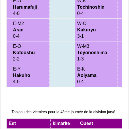
E-O
W-K
Harumafuji
Tochinoshin
4-0
0-4
E-M2
W-O
Aran
Kakuryu
0-4
3-1
E-O
W-M3
Kotooshu
Toyonoshima
2-2
1-3
E-Y
E-K
Hakuho
Aoiyama
4-0
0-4
Tableau des victoires pour la 4ème journée de la division juryô :
Est
kimarite
Ouest