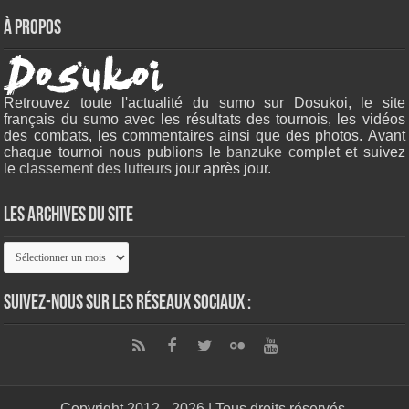
À propos
Retrouvez toute l'actualité du sumo sur Dosukoi, le site
français du sumo avec les résultats des tournois, les vidéos
des combats, les commentaires ainsi que des photos. Avant
chaque tournoi nous publions le
banzuke c
omplet et suivez
le
classement des lutteurs
jour après jour.
Les archives du site
Les
archives
du
site
Suivez-nous sur les réseaux sociaux :
Copyright 2012 - 2026 | Tous droits réservés.