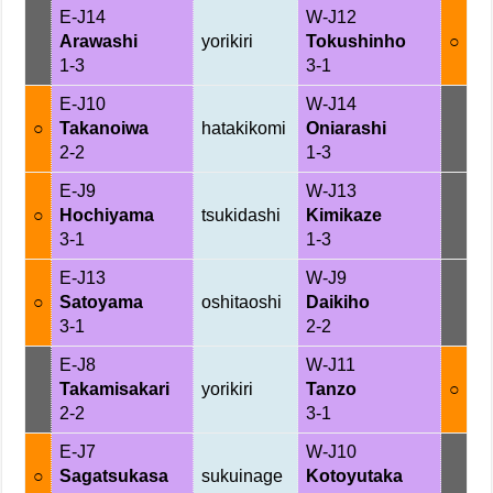
E-J14
W-J12
Arawashi
yorikiri
Tokushinho
○
1-3
3-1
E-J10
W-J14
○
Takanoiwa
hatakikomi
Oniarashi
2-2
1-3
E-J9
W-J13
○
Hochiyama
tsukidashi
Kimikaze
3-1
1-3
E-J13
W-J9
○
Satoyama
oshitaoshi
Daikiho
3-1
2-2
E-J8
W-J11
Takamisakari
yorikiri
Tanzo
○
2-2
3-1
E-J7
W-J10
○
Sagatsukasa
sukuinage
Kotoyutaka