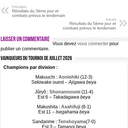
Précédent
Résultats du 3ème jour et
combats prévus le lendemain
Suivant
Résultats du 5ème jour et
combats prévus le lendemain
Laisser un commentaire
Vous devez
vous connecter
pour
publier un commentaire.
Vainqueurs du tournoi de Juillet 2026
Champions par division :
Makuuchi :
Aonishiki
(12-3)
Sekiwake ouest –
Ajigawa beya
Jûryô :
Shonannoumi
(11-4)
Est 6 –
Takadagawa beya
Makushita :
Asahifuji
(6-1)
Est 11 –
Isegahama beya
Sandanme :
Tenshoyama
(7-0)
Est 3 –
Tamanoi beya