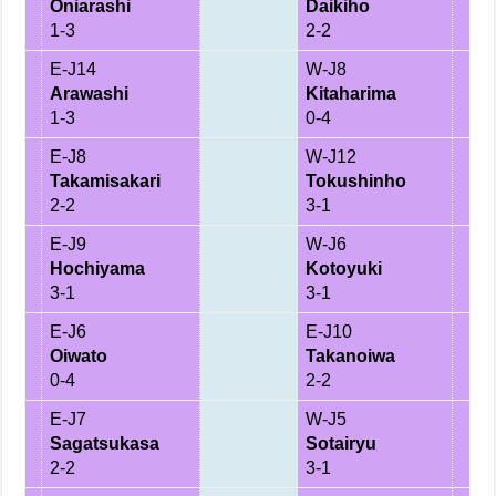
Oniarashi
Daikiho
1-3
2-2
E-J14
W-J8
Arawashi
Kitaharima
1-3
0-4
E-J8
W-J12
Takamisakari
Tokushinho
2-2
3-1
E-J9
W-J6
Hochiyama
Kotoyuki
3-1
3-1
E-J6
E-J10
Oiwato
Takanoiwa
0-4
2-2
E-J7
W-J5
Sagatsukasa
Sotairyu
2-2
3-1