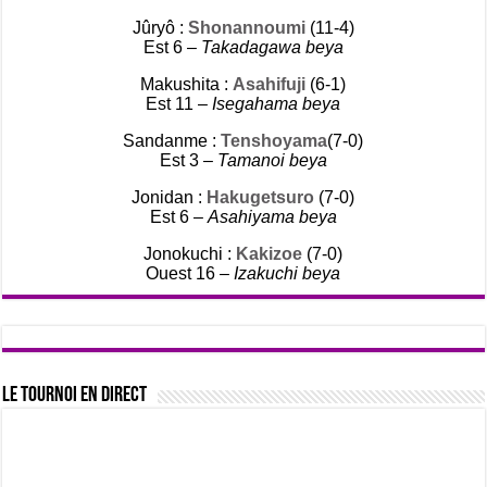
Jûryô :
Shonannoumi
(11-4)
Est 6 –
Takadagawa beya
Makushita :
Asahifuji
(6-1)
Est 11 –
Isegahama beya
Sandanme :
Tenshoyama
(7-0)
Est 3 –
Tamanoi beya
Jonidan :
Hakugetsuro
(7-0)
Est 6 –
Asahiyama beya
Jonokuchi :
Kakizoe
(7-0)
Ouest 16 –
Izakuchi beya
Le tournoi en direct