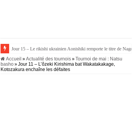
Jour 15 – Le rikishi ukrainien Aonishiki remporte le titre de Nago
Jour 14 – Aonishiki triomphe de Takerufuji et se rapproche du tit
Accueil
»
Actualité des tournois
»
Tournoi de mai : Natsu
basho
»
Jour 11 – L’ôzeki Kirishima bat Wakatakakage,
Kotozakura enchaîne les défaites