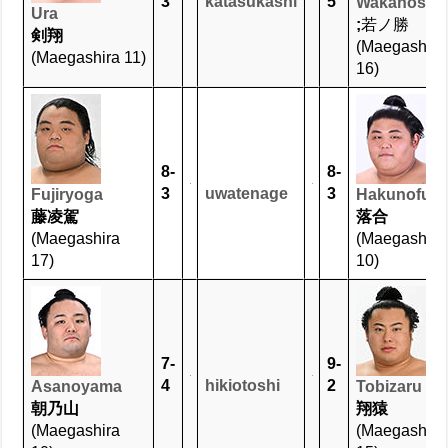
3
katasukashi
5
Wakanosho
Ura
;
若ノ勝
剣翔
(Maegashira
(Maegashira 11)
16)
8-
8-
3
uwatenage
3
Fujiryoga
Hakunofuji
藤凌駕
落合
(Maegashira
(Maegashira
17)
10)
7-
9-
4
hikiotoshi
2
Asanoyama
Tobizaru
朝乃山
翔猿
(Maegashira
(Maegashira