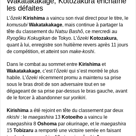
Wakatakakage, Kotozakura enchaîne
les défaites
L’
ôzeki
Kirishima
a vaincu son rival direct pour le titre, le
komusubi
Wakatakakage
, mais continue à partager la
tête du classement du
Natsu Bashô
, ce mercredi au
Ryogôku Kokugikan
de Tokyo. L’
ôzeki
Kotozakura
,
quant à lui, enregistre son huitième revers après 11 jours
de compétition, et atteint son
make-koshi
.
Dans le combat au sommet entre
Kirishima
et
Wakatakakage
, c’est l’
ôzeki
qui s’est montré le plus
habile. L’
ôzeki
récemment promu a maintenu sa prise
sous le bras droit de son adversaire tout en se
dégageant de sa prise par-dessus le bras gauche, avant
de le forcer à abandonner sur
yorikiri
.
Kirishima
a été rejoint en tête du classement par deux
rikishi
: le
maegashira
13
Kotoeiho
a vaincu le
maegashira
8
Oshoma
par
okurinage
, et le
maegashira
15
Tobizaru
a remporté une victoire serrée en faisant