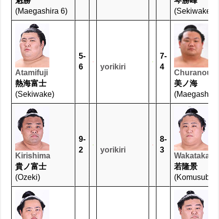
魁勝
琴勝峰
(Maegashira 6)
(Sekiwake)
5-
7-
6
yorikiri
4
Atamifuji
Churanoum
熱海富士
美ノ海
(Sekiwake)
(Maegashira 
9-
8-
2
yorikiri
3
Kirishima
Wakatakaka
貴ノ富士
若隆景
(Ozeki)
(Komusubi)