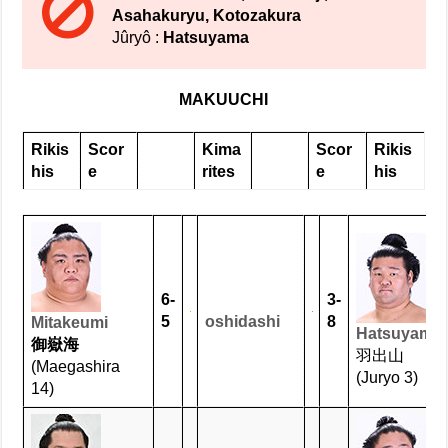
Asahakuryu, Kotozakura
Jûryô :
Hatsuyama
MAKUUCHI
Rikis
Scor
Kima
Scor
Rikis
his
e
rites
e
his
6-
3-
5
oshidashi
8
Mitakeumi
Hatsuyama
御嶽海
羽出山
(Maegashira
(Juryo 3)
14)