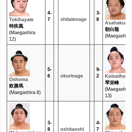
4-
3-
7
shitatenage
8
Tokihayate
Asahakury
時疾風
朝白龍
(Maegashira
(Maegashira 
12)
5-
9-
6
okurinage
2
Kotoeiho
Oshoma
琴栄峰
欧勝馬
(Maegashira
(Maegashira 8)
13)
3-
4-
8
oshitaoshi
7