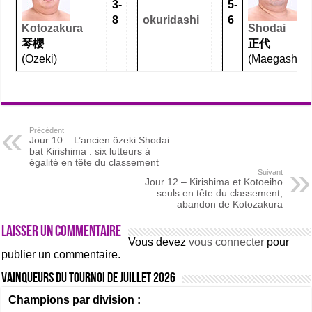
3-
5-
8
okuridashi
6
Kotozakura
Shodai
琴櫻
正代
(Ozeki)
(Maegashira 
Précédent
Jour 10 – L’ancien ôzeki Shodai
bat Kirishima : six lutteurs à
égalité en tête du classement
Suivant
Jour 12 – Kirishima et Kotoeiho
seuls en tête du classement,
abandon de Kotozakura
Laisser un commentaire
Vous devez
vous connecter
pour
publier un commentaire.
Vainqueurs du tournoi de Juillet 2026
Champions par division :