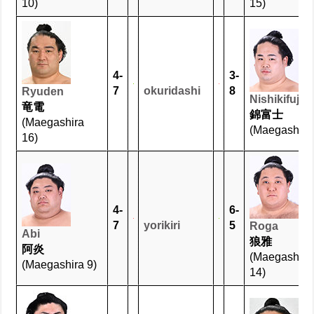
10)
15)
4-
3-
7
okuridashi
8
Ryuden
Nishikifuji
竜電
錦富士
(Maegashira
(Maegashira 
16)
4-
6-
7
yorikiri
5
Roga
Abi
狼雅
阿炎
(Maegashira
(Maegashira 9)
14)