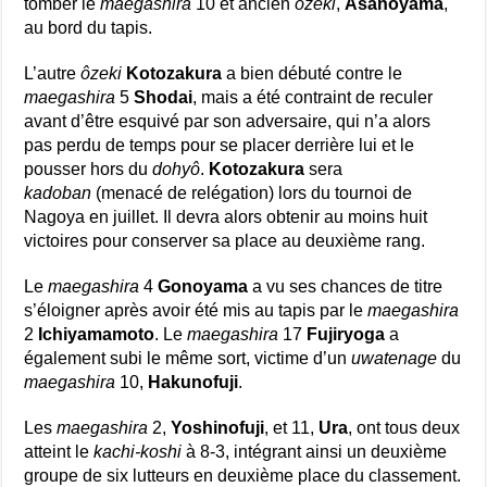
tomber le
maegashira
10 et ancien
ôzeki
,
Asanoyama
,
au bord du tapis.
L’autre
ôzeki
Kotozakura
a bien débuté contre le
maegashira
5
Shodai
, mais a été contraint de reculer
avant d’être esquivé par son adversaire, qui n’a alors
pas perdu de temps pour se placer derrière lui et le
pousser hors du
dohyô
.
Kotozakura
sera
kadoban
(menacé de relégation) lors du tournoi de
Nagoya en juillet. Il devra alors obtenir au moins huit
victoires pour conserver sa place au deuxième rang.
Le
maegashira
4
Gonoyama
a vu ses chances de titre
s’éloigner après avoir été mis au tapis par le
maegashira
2
Ichiyamamoto
. Le
maegashira
17
Fujiryoga
a
également subi le même sort, victime d’un
uwatenage
du
maegashira
10,
Hakunofuji
.
Les
maegashira
2,
Yoshinofuji
, et 11,
Ura
, ont tous deux
atteint le
kachi-koshi
à 8-3, intégrant ainsi un deuxième
groupe de six lutteurs en deuxième place du classement.