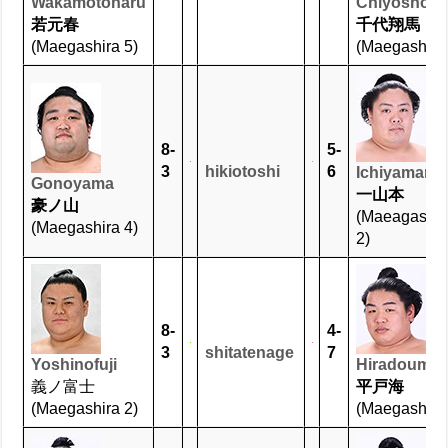
Wakamotoharu
Chiyoshom
若元春
千代翔馬
(Maegashira 5)
(Maegashira 
8-
5-
3
hikiotoshi
6
Ichiyamamo
Gonoyama
一山本
豪ノ山
(Maeagashir
(Maegashira 4)
2)
8-
4-
3
shitatenage
7
Yoshinofuji
Hiradoumi
義ノ富士
平戸海
(Maegashira 2)
(Maegashira 