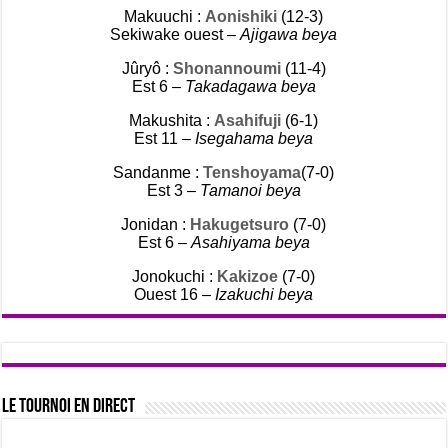
Makuuchi :
Aonishiki
(12-3)
Sekiwake ouest –
Ajigawa beya
Jûryô :
Shonannoumi
(11-4)
Est 6 –
Takadagawa beya
Makushita :
Asahifuji
(6-1)
Est 11 –
Isegahama beya
Sandanme :
Tenshoyama
(7-0)
Est 3 –
Tamanoi beya
Jonidan :
Hakugetsuro
(7-0)
Est 6 –
Asahiyama beya
Jonokuchi :
Kakizoe
(7-0)
Ouest 16 –
Izakuchi beya
Le tournoi en direct