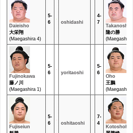
5-
4-
6
oshidashi
7
Daieisho
Takanosho
大栄翔
隆の勝
(Maegashira 4)
(Maegashira 
5-
5-
6
yoritaoshi
6
Fujinokawa
Oho
藤ノ川
王鵬
(Maegashira 1)
(Maegashira 
5-
7-
6
oshitaoshi
4
Fujiseiun
Kotoshoho