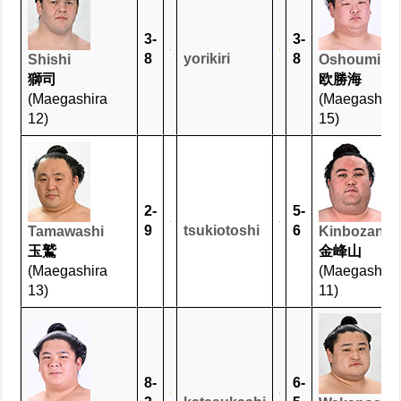
3-
3-
8
yorikiri
8
Shishi
Oshoumi
獅司
欧勝海
(Maegashira
(Maegashira
12)
15)
2-
5-
9
tsukiotoshi
6
Tamawashi
Kinbozan
玉鷲
金峰山
(Maegashira
(Maegashira
13)
11)
8-
6-