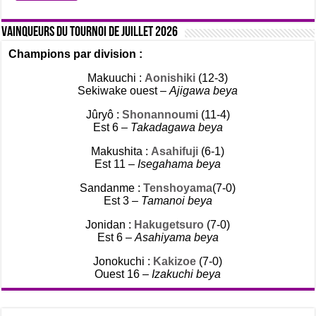
Vainqueurs du tournoi de Juillet 2026
Champions par division :
Makuuchi :
Aonishiki
(12-3)
Sekiwake ouest –
Ajigawa beya
Jûryô :
Shonannoumi
(11-4)
Est 6 –
Takadagawa beya
Makushita :
Asahifuji
(6-1)
Est 11 –
Isegahama beya
Sandanme :
Tenshoyama
(7-0)
Est 3 –
Tamanoi beya
Jonidan :
Hakugetsuro
(7-0)
Est 6 –
Asahiyama beya
Jonokuchi :
Kakizoe
(7-0)
Ouest 16 –
Izakuchi beya