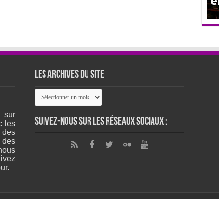
Les archives du site
Les
archives
du
 sur
site
Suivez-nous sur les réseaux sociaux :
c les
 des
 des
nous
ivez
ur.
Copyr