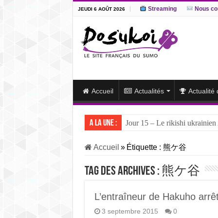
Streaming
Nous co
JEUDI 6 AOÛT 2026
Accueil
Actualités
Actualité
A la une :
Jour 15 – Le rikishi ukrainien
Accueil
»
Étiquette :
熊ケ谷
Tag des archives :
熊ケ谷
L’entraîneur de Hakuho arrê
3 septembre 2015
0