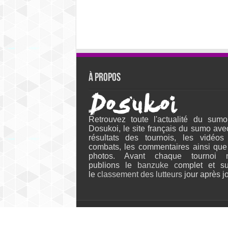
À propos
Retrouvez toute l'actualité du sumo
Dosukoi, le site français du sumo ave
résultats des tournois, les vidéos
combats, les commentaires ainsi que
photos. Avant chaque tournoi 
publions le
banzuke c
omplet et su
le
classement des lutteurs
jour après jo
© Dosukoi, le site français du sumô