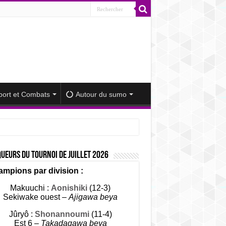
port et Combats
Autour du sumo
ueurs du tournoi de Juillet 2026
mpions par division :
Makuuchi :
Aonishiki
(12-3)
Sekiwake ouest –
Ajigawa beya
Jûryô :
Shonannoumi
(11-4)
Est 6 –
Takadagawa beya