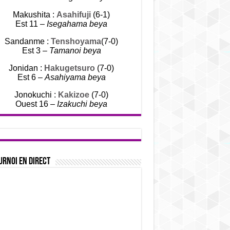
Makushita :
Asahifuji
(6-1)
Est 11 –
Isegahama beya
Sandanme :
Tenshoyama
(7-0)
Est 3 –
Tamanoi beya
Jonidan :
Hakugetsuro
(7-0)
Est 6 –
Asahiyama beya
Jonokuchi :
Kakizoe
(7-0)
Ouest 16 –
Izakuchi beya
urnoi en direct