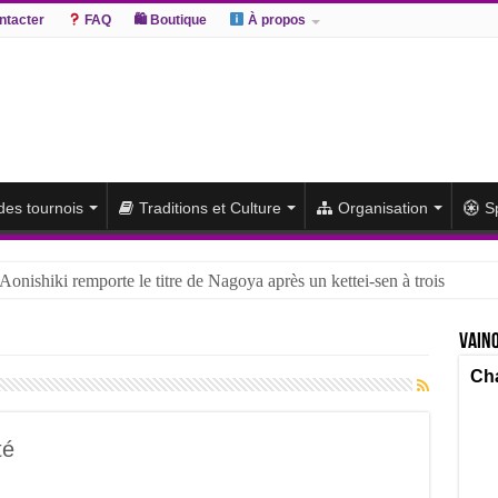
ntacter
FAQ
🛍 Boutique
À propos
 des tournois
Traditions et Culture
Organisation
S
 Aonishiki remporte le titre de Nagoya après un kettei-sen à trois
Vainq
Cha
té