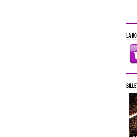
La bo
Bille