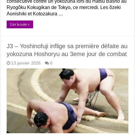
consécutive contre un yokozuna lors du Hatsu Bashô au
Ryogôku Kokugikan de Tokyo, ce mercredi. Les ôzeki
Aonishiki et Kotozakura …
Lire la suite »
J3 – Yoshinofuji inflige sa première défaite au
yokozuna Hoshoryu au 3eme jour de combat
13 janvier 2026
0