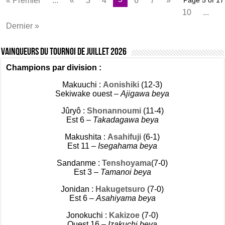
« Premier
...
«
3
4
6
7
»
Page 5 of 17
10
...
Dernier »
Vainqueurs du tournoi de Juillet 2026
Champions par division :
Makuuchi :
Aonishiki
(12-3)
Sekiwake ouest –
Ajigawa beya
Jûryô :
Shonannoumi
(11-4)
Est 6 –
Takadagawa beya
Makushita :
Asahifuji
(6-1)
Est 11 –
Isegahama beya
Sandanme :
Tenshoyama
(7-0)
Est 3 –
Tamanoi beya
Jonidan :
Hakugetsuro
(7-0)
Est 6 –
Asahiyama beya
Jonokuchi :
Kakizoe
(7-0)
Ouest 16 –
Izakuchi beya