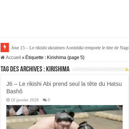
Jour 15 – Le rikishi ukrainien Aonishiki remporte le titre de Nago
Jour 14 – Aonishiki triomphe de Takerufuji et se rapproche du tit
Accueil
»
Étiquette :
Kirishima
(page 5)
Tag des archives :
Kirishima
J6 – Le rikishi Abi prend seul la tête du Hatsu
Bashô
16 janvier 2026
0