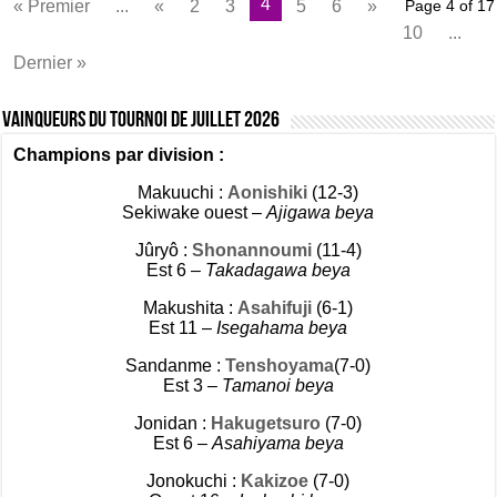
4
« Premier
...
«
2
3
5
6
»
Page 4 of 17
10
...
Dernier »
Vainqueurs du tournoi de Juillet 2026
Champions par division :
Makuuchi :
Aonishiki
(12-3)
Sekiwake ouest –
Ajigawa beya
Jûryô :
Shonannoumi
(11-4)
Est 6 –
Takadagawa beya
Makushita :
Asahifuji
(6-1)
Est 11 –
Isegahama beya
Sandanme :
Tenshoyama
(7-0)
Est 3 –
Tamanoi beya
Jonidan :
Hakugetsuro
(7-0)
Est 6 –
Asahiyama beya
Jonokuchi :
Kakizoe
(7-0)