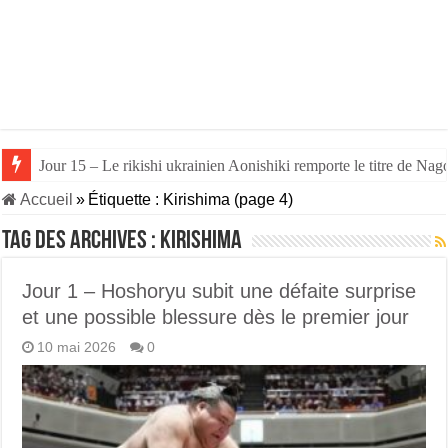
Jour 15 – Le rikishi ukrainien Aonishiki remporte le titre de Nago
Jour 14 – Aonishiki triomphe de Takerufuji et se rapproche du tit
Accueil
»
Étiquette :
Kirishima
(page 4)
Tag des archives :
Kirishima
Jour 1 – Hoshoryu subit une défaite surprise
et une possible blessure dès le premier jour
10 mai 2026
0