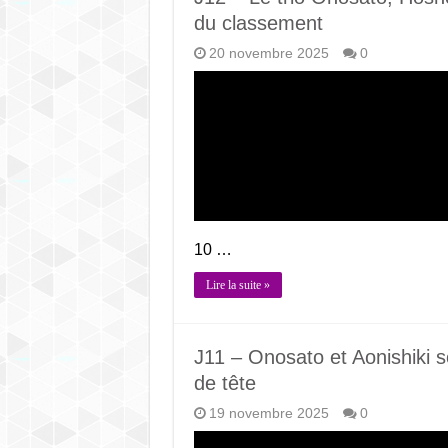
du classement
20 novembre 2025
0
10 …
Lire la suite »
J11 – Onosato et Aonishiki s
de tête
19 novembre 2025
0