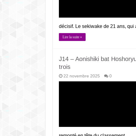
décisif. Le sekiwake de 21 ans, qui
Lire la suite »
J14 – Aonishiki bat Hoshoryu
trois
22 novembre 2025
0
remonté en tête du classement …