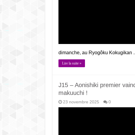
dimanche, au Ryogôku Kokugikan
Lire la suite »
J15 – Aonishiki premier vai
makuuchi !
23 novembre 2025
0