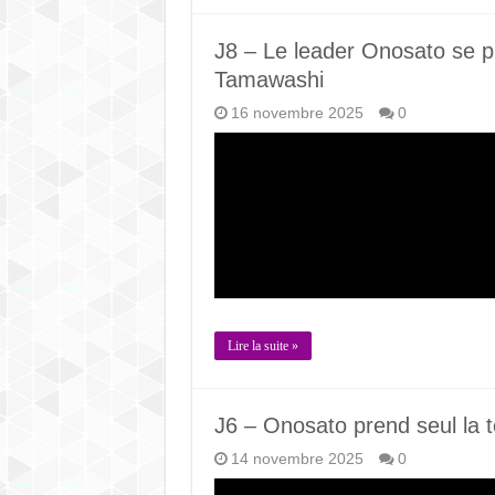
J8 – Le leader Onosato se p
Tamawashi
16 novembre 2025
0
Lire la suite »
J6 – Onosato prend seul la 
14 novembre 2025
0