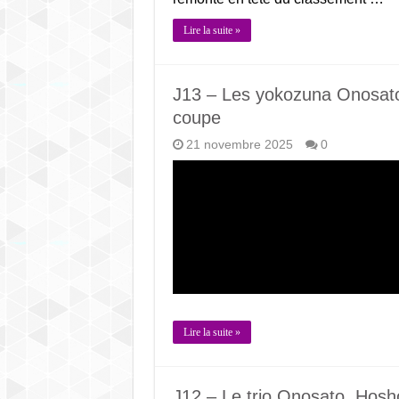
Lire la suite »
J13 – Les yokozuna Onosato
coupe
21 novembre 2025
0
Lire la suite »
J12 – Le trio Onosato, Hoshor