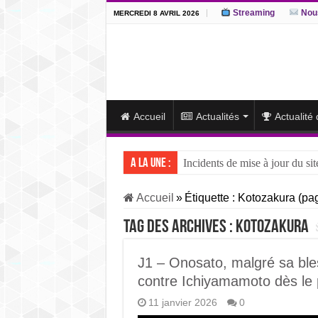
Streaming
Nous
MERCREDI 8 AVRIL 2026
Accueil
Actualités
Actualité
A la une :
Incidents de mise à jour du sit
J15 – L’ôzeki ukrainien Aonis
Accueil
»
Étiquette :
Kotozakura
(pag
J14 – Aonishiki dominé par Ono
Tag des archives :
Kotozakura
J13 – Aonishiki conserve la tê
J12 – Aonishiki prend la tête 
J1 – Onosato, malgré sa ble
contre Ichiyamamoto dès le 
11 janvier 2026
0