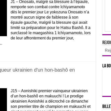
J1 – Onosato, malgré sa blessure à l’épaule,
remporte son combat contre Ichiyamamoto
dès le premier jour Le yokozuna Onosato n’a
montré aucun signe de faiblesse à son
épaule gauche, malgré la blessure qui avait
limité sa préparation pour le Hatsu Bashô. Il a
surclassé le maegashira 1 Ichiyamamoto, lors
de leur affrontement du premier jour,
Rejoi
 …
Rej
La bo
nqueur ukrainien d’un hon-bashô en
J15 – Aonishiki premier vainqueur ukrainien
d’un hon-bashô en makuuchi ! Le prodige
ukrainien Aonishiki a décroché ce dimanche
Bille
son premier titre de champion en makuuchi et