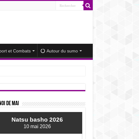
port et Combats
Autour du sumo
iminué
oi de mai
Natsu basho 2026
10 mai 2026