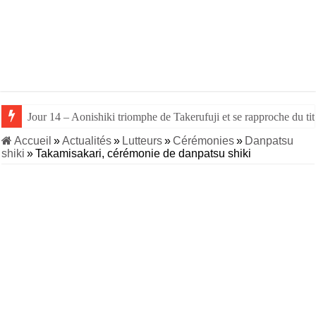
Jour 15 – Le rikishi ukrainien Aonishiki remporte le titre de Nago
Jour 14 – Aonishiki triomphe de Takerufuji et se rapproche du tit
Accueil
»
Actualités
»
Lutteurs
»
Cérémonies
»
Danpatsu
shiki
»
Takamisakari, cérémonie de danpatsu shiki