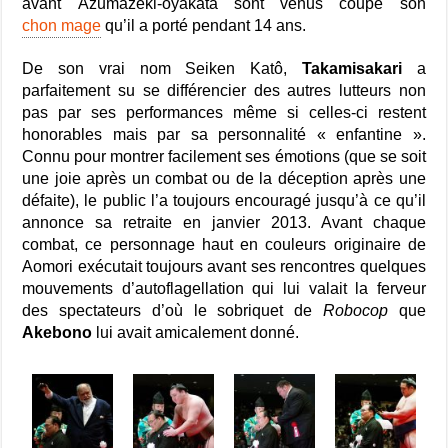
avant Azumazeki-oyakata sont venus coupe son
chon mage
qu’il a porté pendant 14 ans.
De son vrai nom Seiken Katô,
Takamisakari
a
parfaitement su se différencier des autres lutteurs non
pas par ses performances même si celles-ci restent
honorables mais par sa personnalité « enfantine ».
Connu pour montrer facilement ses émotions (que se soit
une joie après un combat ou de la déception après une
défaite), le public l’a toujours encouragé jusqu’à ce qu’il
annonce sa retraite en janvier 2013. Avant chaque
combat, ce personnage haut en couleurs originaire de
Aomori exécutait toujours avant ses rencontres quelques
mouvements d’autoflagellation qui lui valait la ferveur
des spectateurs d’où le sobriquet de
Robocop
que
Akebono
lui avait amicalement donné.