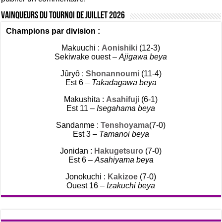
Vainqueurs du tournoi de Juillet 2026
Champions par division :
Makuuchi :
Aonishiki
(12-3)
Sekiwake ouest –
Ajigawa beya
Jûryô :
Shonannoumi
(11-4)
Est 6 –
Takadagawa beya
Makushita :
Asahifuji
(6-1)
Est 11 –
Isegahama beya
Sandanme :
Tenshoyama
(7-0)
Est 3 –
Tamanoi beya
Jonidan :
Hakugetsuro
(7-0)
Est 6 –
Asahiyama beya
Jonokuchi :
Kakizoe
(7-0)
Ouest 16 –
Izakuchi beya