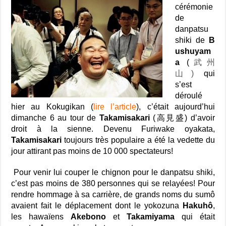
cérémonie
de
danpatsu
shiki de
B
ushuyam
a
(
武州
山)
qui
s’est
déroulé
hier au Kokugikan (
lire l’article
), c’était aujourd’hui
dimanche 6 au tour de
Takamisakari
(高見盛) d’avoir
droit à la sienne. Devenu Furiwake oyakata,
Takamisakari
toujours très populaire a été la vedette du
jour attirant pas moins de 10 000 spectateurs!
Pour venir lui couper le chignon pour le danpatsu shiki,
c’est pas moins de 380 personnes qui se relayées! Pour
rendre hommage à sa carrière, de grands noms du sumô
avaient fait le déplacement dont le yokozuna
Hakuhô
,
les hawaïens
Akebono
et
Takamiyama
qui était