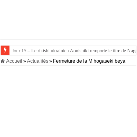
Jour 15 – Le rikishi ukrainien Aonishiki remporte le titre de Nago
Jour 14 – Aonishiki triomphe de Takerufuji et se rapproche du tit
Accueil
»
Actualités
»
Fermeture de la Mihogaseki beya