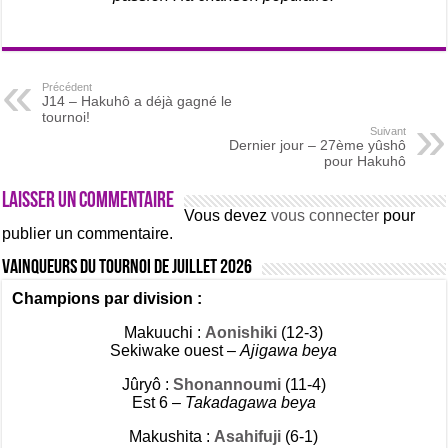
Précédent
J14 – Hakuhô a déjà gagné le
tournoi!
Suivant
Dernier jour – 27ème yûshô
pour Hakuhô
Laisser un commentaire
Vous devez
vous connecter
pour
publier un commentaire.
Vainqueurs du tournoi de Juillet 2026
Champions par division :
Makuuchi :
Aonishiki
(12-3)
Sekiwake ouest –
Ajigawa beya
Jûryô :
Shonannoumi
(11-4)
Est 6 –
Takadagawa beya
Makushita :
Asahifuji
(6-1)