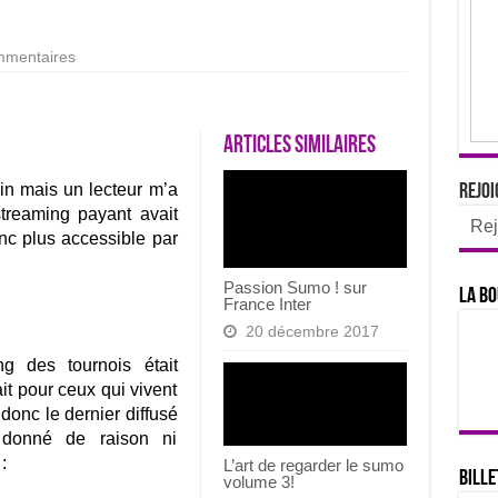
mentaires
Articles similaires
n mais un lecteur m’a
Rejoi
streaming payant avait
Rej
onc plus accessible par
Passion Sumo ! sur
La bo
France Inter
20 décembre 2017
ng des tournois était
it pour ceux qui vivent
 donc le dernier diffusé
donné de raison ni
:
L’art de regarder le sumo
Bille
volume 3!