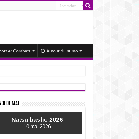
port et Combats
Autour du sumo
iminué
oi de mai
Natsu basho 2026
10 mai 2026