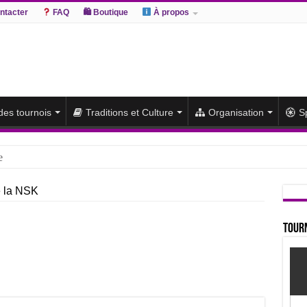
ntacter
FAQ
🛍 Boutique
À propos
 des tournois
Traditions et Culture
Organisation
S
e
hiki remporte un deuxième titre consécutif après un barrage
e la NSK
sato et Atamifuji rejoint la tête
te du classement et poursuit sa série de victoires face à un Hoshoryu d
Tourn
du classement après les défaites d’Abi et d’Atamifuji