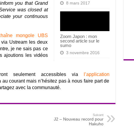
 inform you that Grand
8 mars 2017
ervice was closed at
ciate your continuous
chaîne mongole UBS
Zoom Japon : mon
second article sur le
t via Ustream les deux
sumo
ntre, je ne sais pas ce
3 novembre 2016
 ajoutions les vidéos
ront seulement accessibles via
l’application
a au courant mais n’hésitez pas à nous faire part de
partagez avec la communauté.
Suivant
J2 – Nouveau record pour
Hakuho