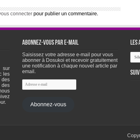
vous connecter
pour publier un commentaire.
Abonnez-vous par e-mail
Les 
Les
Saisissez votre adresse e-mail pour vous
arch
abonner à Dosukoi et recevoir gratuitement
du
une notification à chaque nouvel article par
 sur
site
email.
Suiv
c les
 des
Adresse
 des
e-
nous
mail
ivez
ur.
Abonnez-vous
Copyr