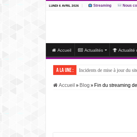
Streaming
Nous co
LUNDI 6 AVRIL 2026
Accueil
Actualités
Actualité
A la une :
Incidents de mise à jour du sit
J15 – L’ôzeki ukrainien Aonis
Accueil
»
Blog
»
Fin du streaming d
J14 – Aonishiki dominé par Ono
J13 – Aonishiki conserve la tê
J12 – Aonishiki prend la tête 