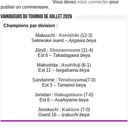
Vous devez
vous connecter
pour
publier un commentaire.
Vainqueurs du tournoi de Juillet 2026
Champions par division :
Makuuchi :
Aonishiki
(12-3)
Sekiwake ouest –
Ajigawa beya
Jûryô :
Shonannoumi
(11-4)
Est 6 –
Takadagawa beya
Makushita :
Asahifuji
(6-1)
Est 11 –
Isegahama beya
Sandanme :
Tenshoyama
(7-0)
Est 3 –
Tamanoi beya
Jonidan :
Hakugetsuro
(7-0)
Est 6 –
Asahiyama beya
Jonokuchi :
Kakizoe
(7-0)
Ouest 16 –
Izakuchi beya