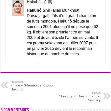
Hakuhô - 白鵬
Hakuhô Shô
(alias Munkhbat
Davaajargal). Fils d’un grand champion
de lutte mongole, Hakuhô débute le
sumo en 2001 alors qu’il ne pèse que 62
kg. Il obtient son premier titre en mai
2006 et devient ôzeki l’année suivante. Il
est promu yokozuna en juillet 2007 puis
en janvier 2015 devient le recordman
historique du nombre de titres.
Précédent
Finale – 34ème yûshô pour
Hakuhô
Suivant
Shin jûryô : Daishômaru et
Nishikigi
5 commentaires