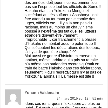
des années, doit jouer inconsciemment ou
pas sur l’esprit de tout les officiels du Sumo !!
Hakuho étant un Yokozuna Mongol et
succédant au très sulfureux Asashoryu, doit
être attendu au tournant par le comité des
juges, officiels etc… Il y a la non pas du
racisme, mais au moins un chauvinisme
poussé à l’extrême qui fait que les lutteurs
étrangers doivent être vraiment
irréprochable… car franchement la phrase
d’Hakuho ne méritait aucune polémique !!
Qu’ils écoutent les déclarations des footeux,
là il y a de quoi être choqué ^^
Moi aussi ce genre d’histoire m’enèrve un
tantinet, même l’arbitre qui a pris sa retraite
n’a même pas parler des records qu’était en
train de battre Hakuho dans ces déclarations,
seulement » qu’il regrettait qu’il n’y ai pas de
Yokozuna japonais !! La messe est dite !!
Yohann Valdenaire
24 mars 2015 sur 12 h 51 min
Idem, ces remarques m’exaspère au plus au
point. J’ai envie de leur dire (aux membres de