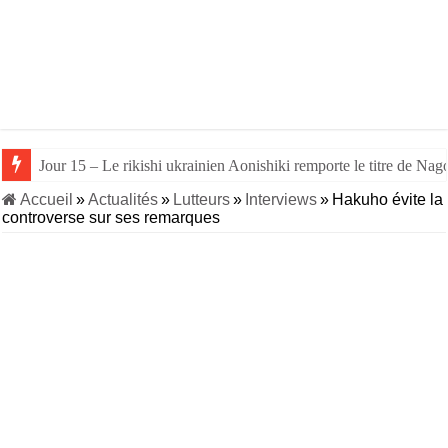
Jour 15 – Le rikishi ukrainien Aonishiki remporte le titre de Nago
Jour 14 – Aonishiki triomphe de Takerufuji et se rapproche du tit
Accueil
»
Actualités
»
Lutteurs
»
Interviews
»
Hakuho évite la
controverse sur ses remarques