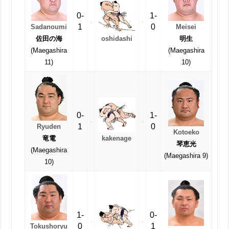
0-
1-
1
0
Sadanoumi
Meisei
oshidashi
佐田の海
明生
(Maegashira
(Maegashira
11)
10)
0-
1-
1
0
Ryuden
Kotoeko
kakenage
竜電
琴恵光
(Maegashira
(Maegashira 9)
10)
1-
0-
0
1
Tokushoryu