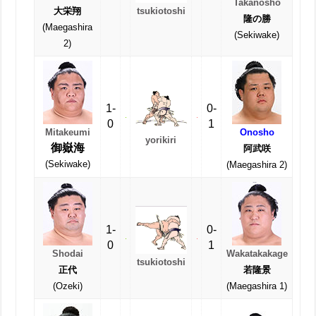
Takanosho
大栄翔
tsukiotoshi
隆の勝
(Maegashira
(Sekiwake)
2)
1-
0-
0
1
Mitakeumi
Onosho
yorikiri
御嶽海
阿武咲
(Sekiwake)
(Maegashira 2)
1-
0-
0
1
Shodai
Wakatakakage
tsukiotoshi
正代
若隆景
(Ozeki)
(Maegashira 1)