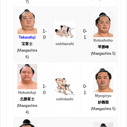
7)
1-
0-
0
1
Takarafuji
Kotoshoho
宝富士
oshitaoshi
琴勝峰
(Maegashira
(Maegashira 5)
6)
1-
0-
0
1
Hokutofuji
Myogiryu
oshidashi
北勝富士
妙義龍
(Maegashira
(Maegashira 5)
4)