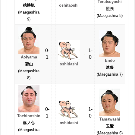
Terutsuyoshi
徳勝龍
oshitaoshi
照強
(Maegashira
(Maegashira 8)
9)
0-
1-
1
0
Aoiyama
Endo
oshidashi
碧山
遠藤
(Maegashira
(Maegashira 7)
8)
0-
1-
1
0
Tochinoshin
Tamawashi
oshidashi
栃ノ心
玉鷲
(Maegashira
(Maegashira 6)