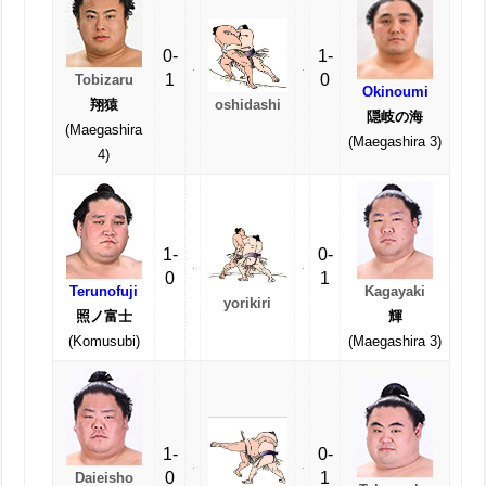
0-
1-
1
0
Tobizaru
Okinoumi
oshidashi
翔猿
隠岐の海
(Maegashira
(Maegashira 3)
4)
1-
0-
0
1
Terunofuji
Kagayaki
yorikiri
照ノ富士
輝
(Komusubi)
(Maegashira 3)
1-
0-
0
1
Daieisho