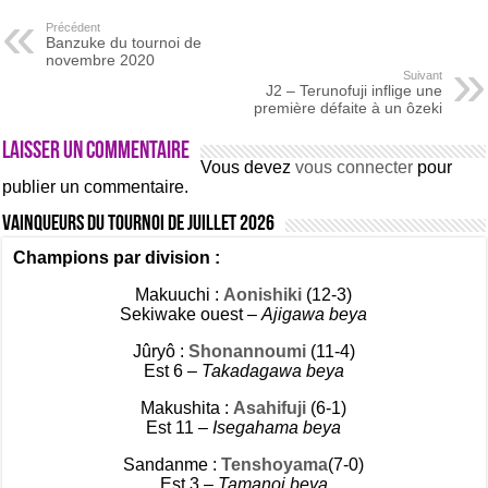
Précédent
Banzuke du tournoi de
novembre 2020
Suivant
J2 – Terunofuji inflige une
première défaite à un ôzeki
Laisser un commentaire
Vous devez
vous connecter
pour
publier un commentaire.
Vainqueurs du tournoi de Juillet 2026
Champions par division :
Makuuchi :
Aonishiki
(12-3)
Sekiwake ouest –
Ajigawa beya
Jûryô :
Shonannoumi
(11-4)
Est 6 –
Takadagawa beya
Makushita :
Asahifuji
(6-1)
Est 11 –
Isegahama beya
Sandanme :
Tenshoyama
(7-0)
Est 3 –
Tamanoi beya