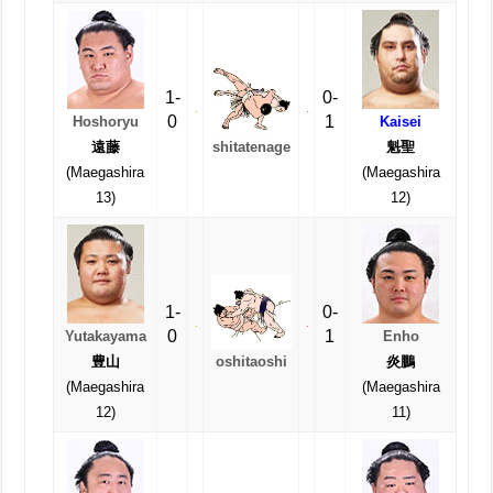
1-
0-
0
1
Hoshoryu
Kaisei
shitatenage
遠藤
魁聖
(Maegashira
(Maegashira
13)
12)
1-
0-
0
1
Yutakayama
Enho
豊山
炎鵬
oshitaoshi
(Maegashira
(Maegashira
12)
11)