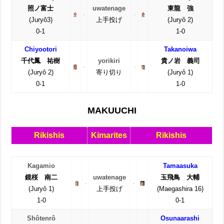
照ノ富士
uwatenage
東龍 強
(Juryô3)
上手投げ
(Juryô 2)
0-1
1-0
Chiyootori
Takanoiwa
千代鳳 祐樹
yorikiri
貴ノ岩 義司
(Juryô 2)
寄り切り
(Juryô 1)
0-1
1-0
MAKUUCHI
Rikishis
Kimarites
Rikishis
Kagamio
Tamaasuka
鏡桜 南二
uwatenage
玉飛鳥 大輔
(Juryô 1)
上手投げ
(Maegashira 16)
1-0
0-1
Shôtenrô
Osunaarashi