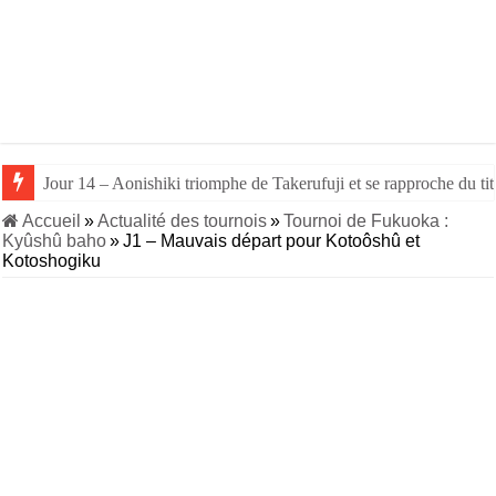
Jour 14 – Aonishiki triomphe de Takerufuji et se rapproche du tit
Accueil
»
Actualité des tournois
»
Tournoi de Fukuoka :
Kyûshû baho
»
J1 – Mauvais départ pour Kotoôshû et
Kotoshogiku