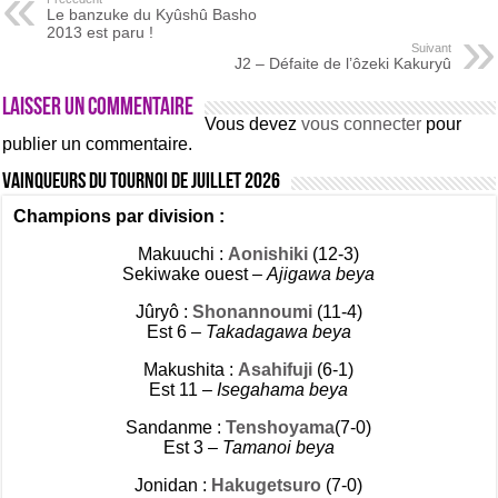
Le banzuke du Kyûshû Basho
2013 est paru !
Suivant
J2 – Défaite de l’ôzeki Kakuryû
Laisser un commentaire
Vous devez
vous connecter
pour
publier un commentaire.
Vainqueurs du tournoi de Juillet 2026
Champions par division :
Makuuchi :
Aonishiki
(12-3)
Sekiwake ouest –
Ajigawa beya
Jûryô :
Shonannoumi
(11-4)
Est 6 –
Takadagawa beya
Makushita :
Asahifuji
(6-1)
Est 11 –
Isegahama beya
Sandanme :
Tenshoyama
(7-0)
Est 3 –
Tamanoi beya
Jonidan :
Hakugetsuro
(7-0)