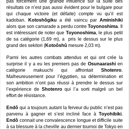
pas forcément une grande influence sur la suite des
résultats ce n’est pas aussi évident pour le bulgare pour
qui chaque victoire (et défaite) compte vu qu’il est
kadoban.
Kotoshôgiku
a été vaincu par
Aminishiki
alors que son camarade a perdu contre
Toyonoshima
. Il
est intéressant de noter que
Toyonoshima
, le plus petit
de sa catégorie (1,69 m), a pris le dessus sur le plus
grand des sekitori (
Kotoôshû
mesure 2,03 m).
Parmi les autres combats attendus et qui ont crée la
surprise il y a eu les premiers pas de
Osunaarashi
en
catégorie makuuchi qui affrontait
Shotenro
.
Malheureusement pour l’égyptien, sa détermination et
son ambition n’ont pas réussi à prendre le dessus sur
l’expérience de
Shotenro
qui l’a sorti malgré un bel
effort de résistance.
Endô
qui a toujours autant la ferveur du public n’est pas
parvenu à gagner et s’est incliné face à
Toyohibiki
.
Endô
connait une convalescence longue et difficile suite
à sa blessure à la cheville au dernier tournoi de Tokyo en