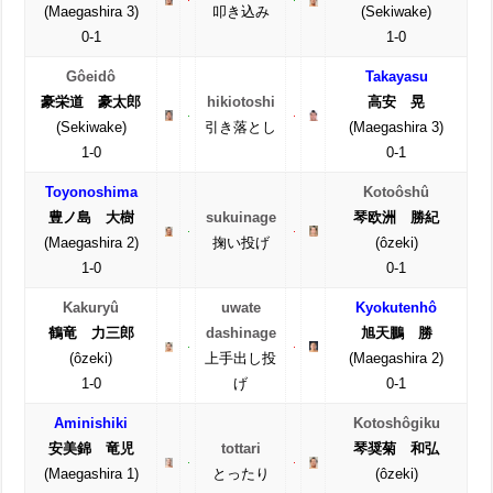
(Maegashira 3)
叩き込み
(Sekiwake)
0-1
1-0
Gôeidô
Takayasu
豪栄道 豪太郎
hikiotoshi
高安 晃
(Sekiwake)
引き落とし
(Maegashira 3)
1-0
0-1
Toyonoshima
Kotoôshû
豊ノ島 大樹
sukuinage
琴欧洲 勝紀
(Maegashira 2)
掬い投げ
(ôzeki)
1-0
0-1
Kakuryû
uwate
Kyokutenhô
鶴竜 力三郎
dashinage
旭天鵬 勝
(ôzeki)
上手出し投
(Maegashira 2)
1-0
げ
0-1
Aminishiki
Kotoshôgiku
安美錦 竜児
tottari
琴奨菊 和弘
(Maegashira 1)
とったり
(ôzeki)