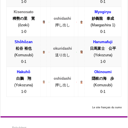
1-0
0-1
Kisenosato
Myogiryu
稀勢の里 寛
oshidashi
妙義龍 泰成
(ôzeki)
押し出し
(Maegashira 1)
1-0
0-1
Shôhôzan
Harumafuji
松谷 裕也
okuridashi
日馬富士 公平
(Komusubi)
送り出し
(Yokozuna)
0-1
1-0
Hakuhô
Okinoumi
白鵬 翔
oshidashi
隠岐の海 歩
(Yokozuna)
押し出し
(Komusubi)
1-0
0-1
Le site français du sumo
Précédent