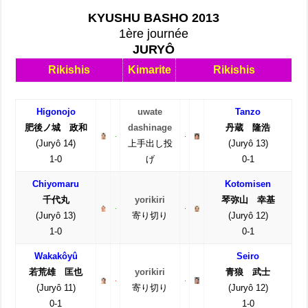
KYUSHU BASHO 2013
1ère journée
JURYÔ
Rikishis
Kimarite
Rikishis
Higonojo
uwate
Tanzo
肥後ノ城 政和
dashinage
丹蔵 隆浩
(Juryô 14)
上手出し投
(Juryô 13)
1-0
げ
0-1
Chiyomaru
Kotomisen
千代丸
yorikiri
琴弥山 幸基
(Juryô 13)
寄り切り
(Juryô 12)
1-0
0-1
Wakakôyû
Seiro
若荒雄 匡也
yorikiri
青狼 武士
(Juryô 11)
寄り切り
(Juryô 12)
0-1
1-0