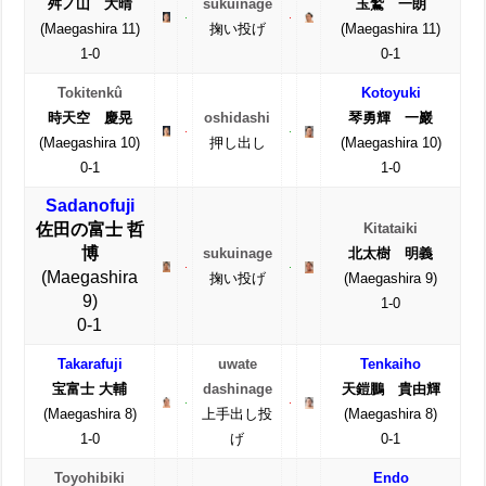
舛ノ山 大晴
sukuinage
玉鷲 一朗
(Maegashira 11)
掬い投げ
(Maegashira 11)
1-0
0-1
Tokitenkû
Kotoyuki
時天空 慶晃
oshidashi
琴勇輝 一巖
(Maegashira 10)
押し出し
(Maegashira 10)
0-1
1-0
Sadanofuji
佐田の富士 哲
Kitataiki
博
sukuinage
北太樹 明義
(Maegashira
掬い投げ
(Maegashira 9)
9)
1-0
0-1
Takarafuji
uwate
Tenkaiho
宝富士 大輔
dashinage
天鎧鵬 貴由輝
(Maegashira 8)
上手出し投
(Maegashira 8)
1-0
げ
0-1
Toyohibiki
Endo