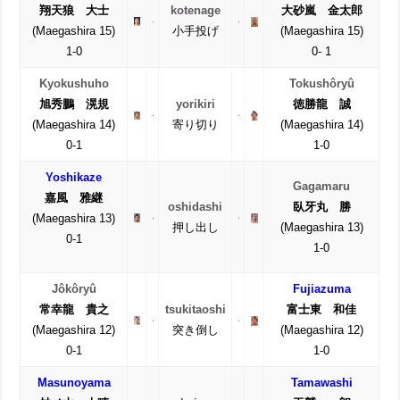
翔天狼 大士
kotenage
大砂嵐 金太郎
(Maegashira 15)
小手投げ
(Maegashira 15)
1-0
0- 1
Kyokushuho
Tokushôryû
旭秀鵬 滉規
yorikiri
徳勝龍 誠
(Maegashira 14)
寄り切り
(Maegashira 14)
0-1
1-0
Yoshikaze
Gagamaru
嘉風 雅継
oshidashi
臥牙丸 勝
(Maegashira 13)
押し出し
(Maegashira 13)
0-1
1-0
Jôkôryû
Fujiazuma
常幸龍 貴之
tsukitaoshi
富士東 和佳
(Maegashira 12)
突き倒し
(Maegashira 12)
0-1
1-0
Masunoyama
Tamawashi