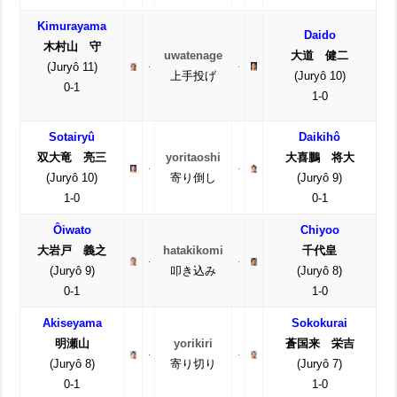
Kimurayama
Daido
木村山 守
uwatenage
大道 健二
(Juryô 11)
上手投げ
(Juryô 10)
0-1
1-0
Sotairyû
Daikihô
双大竜 亮三
yoritaoshi
大喜鵬 将大
(Juryô 10)
寄り倒し
(Juryô 9)
1-0
0-1
Ôiwato
Chiyoo
大岩戸 義之
hatakikomi
千代皇
(Juryô 9)
叩き込み
(Juryô 8)
0-1
1-0
Akiseyama
Sokokurai
明瀬山
yorikiri
蒼国来 栄吉
(Juryô 8)
寄り切り
(Juryô 7)
0-1
1-0