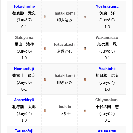
Tokushinho
Yoshiazuma
徳真鵬 元久
hatakikomi
芳東 洋
(Juryô 7)
叩き込み
(Juryô 6)
0-1
1-0
Satoyama
Wakanosato
里山 浩作
katasukashi
若の里 忍
(Juryô 6)
肩透かし
(Juryô 5)
1-0
0-1
Homarefuji
Asahishô
誉富士 歓之
hatakikomi
旭日松 広太
(Juryô 5)
叩き込み
(Juryô 4)
0-1
1-0
Asasekiryû
Chiyonokuni
朝赤龍 太郎
tsukite
千代の国 憲
(Juryô 4)
つき手
(Juryô 3)
1-0
0-1
Terunofuji
Azumaryu