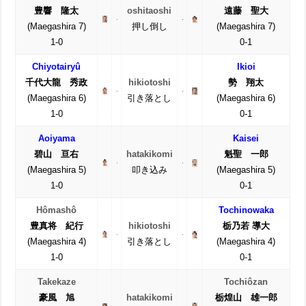
豊響 隆太
oshitaoshi
遠藤 聖大
(Maegashira 7)
押し倒し
(Maegashira 7)
1-0
0-1
Chiyotairyû
Ikioi
千代大龍 秀政
hikiotoshi
勢 翔太
(Maegashira 6)
引き落とし
(Maegashira 6)
1-0
0-1
Aoiyama
Kaisei
碧山 亘右
hatakikomi
魁聖 一郎
(Maegashira 5)
叩き込み
(Maegashira 5)
1-0
0-1
Hômashô
Tochinowaka
豊真将 紀行
hikiotoshi
栃乃若 導大
(Maegashira 4)
引き落とし
(Maegashira 4)
1-0
0-1
Takekaze
Tochiôzan
豪風 旭
hatakikomi
栃煌山 雄一郎