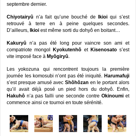
septembre dernier.
Chiyotairyû
n’a fait qu’une bouché de
Ikioi
qui s’est
retrouvé à terre en à peine quelques secondes.
D’ailleurs,
Ikioi
est même sorti du dohyô en boitant…
Kakuryû
n’a pas été long pour vaincre son ami et
compatriote mongol
Kyokutenhô
et
Kisenosato
s’est
vite imposé face à
Myôgiryû
.
Les yokozuna qui rencontrent toujours la première
journée les komosubi n’ont pas été iniquité.
Harumafuji
s’est presque amusé avec
Shôhôzan
en le portant alors
qu’il avait déjà posé un pied hors du dohyô. Enfin,
Hakuhô
n’a pas failli une seconde contre
Okinoumi
et
commence ainsi ce tournoi en toute sérénité.