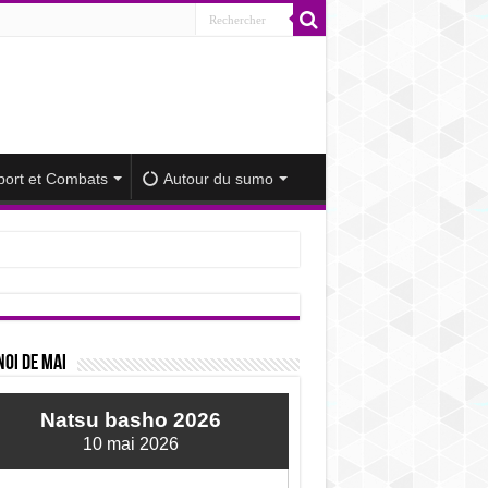
port et Combats
Autour du sumo
iminué
oi de mai
Natsu basho 2026
10 mai 2026