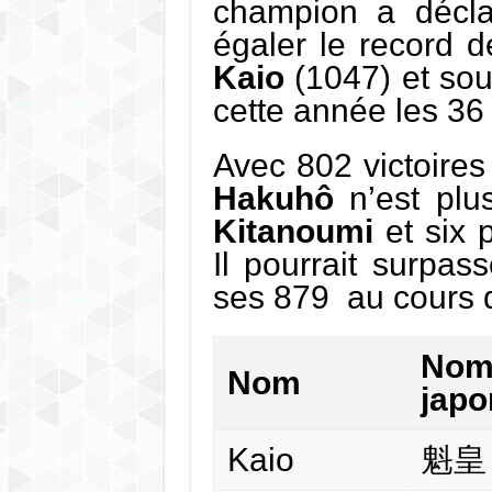
champion a décla
égaler le record d
Kaio
(1047) et sou
cette année les 36
Avec 802 victoires
Hakuhô
n’est plus
Kitanoumi
et six 
Il pourrait surpas
ses 879 au cours 
Nom
Nom
japo
Kaio
魁皇