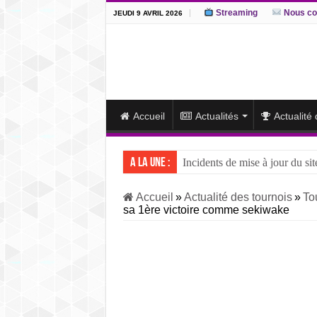
Streaming
Nous co
JEUDI 9 AVRIL 2026
Accueil
Actualités
Actualité
A la une :
Incidents de mise à jour du sit
J15 – L’ôzeki ukrainien Aonis
Accueil
»
Actualité des tournois
»
To
sa 1ère victoire comme sekiwake
J14 – Aonishiki dominé par Ono
J13 – Aonishiki conserve la tê
J12 – Aonishiki prend la tête 