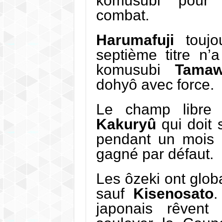
komusubi pour 
combat.
Harumafuji
toujo
septième titre n
komusubi
Tamaw
dohyô avec force.
Le champ libre 
Kakuryû
qui doit
pendant un mois 
gagné par défaut.
Les ôzeki ont glob
sauf
Kisenosato
.
japonais rêvent 