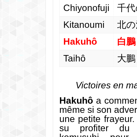
Chiyonofuji
千代
Kitanoumi
北の
Hakuhô
白鵬
Taihô
大鵬
Victoires en m
Hakuhô
a commenc
même si son adve
une petite frayeu
su profiter du