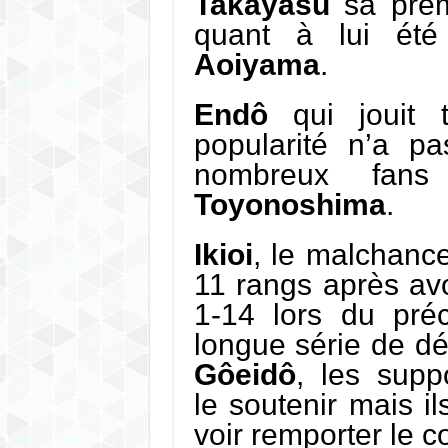
Takayasu
sa prem
quant à lui été
Aoiyama
.
Endô
qui jouit t
popularité n’a pa
nombreux fan
Toyonoshima
.
Ikioi
, le malchanc
11 rangs après avo
1-14 lors du pré
longue série de déf
Gôeidô
, les supp
le soutenir mais il
voir remporter le 