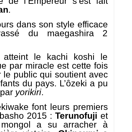
 de l’Empereur s’est fait
an
.
urs dans son style efficace
rrassé du maegashira 2
atteint le kachi koshi le
e par miracle est cette fois
 le public qui soutient avec
nfants du pays. L’ôzeki a pu
par
yorikiri
.
iwake font leurs premiers
 basho 2015 :
Terunofuji
et
 mongol a su arracher à