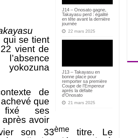
J14 – Onosato gagne,
Takayasu perd : égalité
en tête avant la dernière
journée
Takayasu
22 mars 2025
qui se tient
22 vient de
l’absence
 yokozuna
J13 – Takayasu en
bonne place pour
remporter sa première
Coupe de l’Empereur
ontexte de
après la défaite
d’Onosato
 achevé que
21 mars 2025
fixé ses
 après avoir
ème
vier son 33
titre. Le