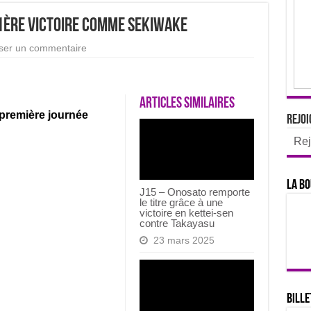
 1ère victoire comme sekiwake
ser un commentaire
Articles similaires
 première journée
Rejoi
Rej
La bo
J15 – Onosato remporte
le titre grâce à une
victoire en kettei-sen
contre Takayasu
23 mars 2025
Bille