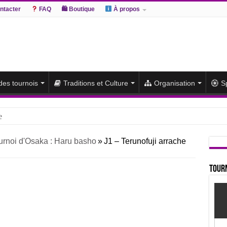
ntacter
FAQ
🛍 Boutique
À propos
 des tournois
Traditions et Culture
Organisation
S
e
hiki remporte un deuxième titre consécutif après un barrage
urnoi d'Osaka : Haru basho
»
J1 – Terunofuji arrache
sato et Atamifuji rejoint la tête
te du classement et poursuit sa série de victoires face à un Hoshoryu d
Tourn
du classement après les défaites d’Abi et d’Atamifuji