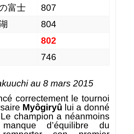
の富士
807
湖
804
802
746
akuuchi au 8 mars 2015
é correctement le tournoi
rsaire
Myôgiryû
lui a donné
r. Le champion a néanmoins
 manque d’équilibre du