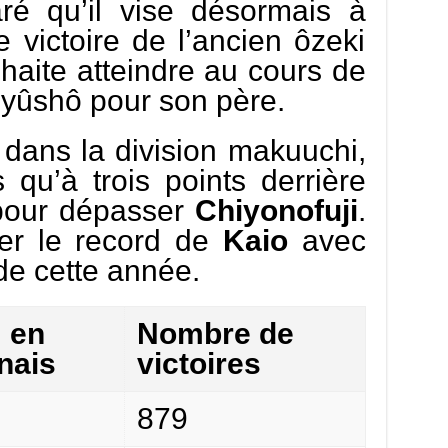
ré qu’il vise désormais à
e victoire de l’ancien ôzeki
haite atteindre au cours de
 yûshô pour son père.
 dans la division makuuchi,
 qu’à trois points derrière
pour dépasser
Chiyonofuji
.
ser le record de
Kaio
avec
de cette année.
 en
Nombre de
nais
victoires
879