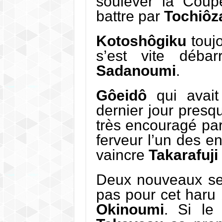
soulever la Coupe
battre par
Tochiôz
Kotoshôgiku
toujo
s’est vite déba
Sadanoumi
.
Gôeidô
qui avait 
dernier jour presqu
très encouragé par
ferveur l’un des e
vaincre
Takarafuji
Deux nouveaux sek
pas pour cet haru
Okinoumi
. Si le