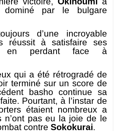
ière victoire,
Okinoumi
a
 dominé par le bulgare
oujours d’une incroyable
s réussit à satisfaire ses
s en perdant face à
eux qui a été rétrogradé de
ir terminé sur un score de
cédent basho continue sa
aite. Pourtant, à l’instar de
orters étaient nombreux a
s n’ont pas eu la joie de le
combat contre
Sokokurai
.