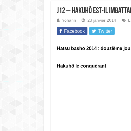
J12 – Hakuhô est-il imbatta
Yohann
23 janvier 2014
L
Facebook
Twitter
Hatsu basho 2014 : douzième jou
Hakuhô le conquérant