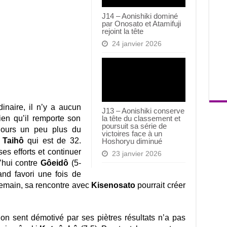
J14 – Aonishiki dominé
par Onosato et Atamifuji
rejoint la tête
24 janvier 2026
inaire, il n’y a aucun
J13 – Aonishiki conserve
ien qu’il remporte son
la tête du classement et
poursuit sa série de
jours un peu plus du
victoires face à un
r
Taihô
qui est de 32.
Hoshoryu diminué
ses efforts et continuer
23 janvier 2026
’hui contre
Gôeidô
(5-
nd favori une fois de
 demain, sa rencontre avec
Kisenosato
pourrait créer
’on sent démotivé par ses piètres résultats n’a pas