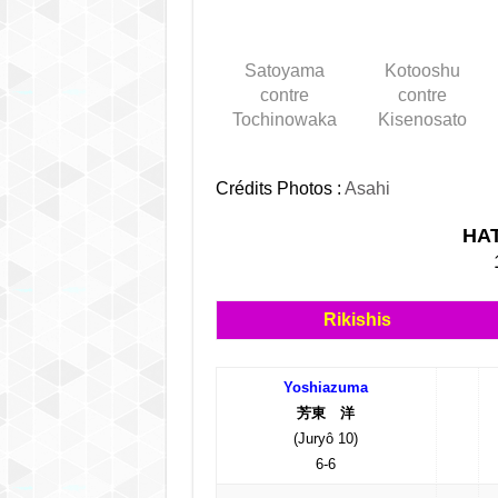
Satoyama
Kotooshu
contre
contre
Tochinowaka
Kisenosato
Crédits Photos :
Asahi
HA
Rikishis
Yoshiazuma
芳東 洋
(Juryô 10)
6-6