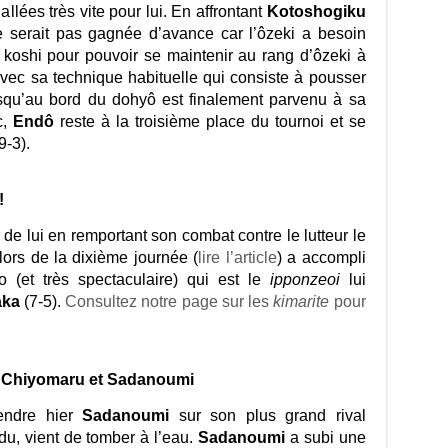
allées très vite pour lui. En affrontant
Kotoshogiku
e serait pas gagnée d’avance car l’ôzeki a besoin
i koshi pour pouvoir se maintenir au rang d’ôzeki à
vec sa technique habituelle qui consiste à pousser
usqu’au bord du dohyô est finalement parvenu à sa
c,
Endô
reste à la troisième place du tournoi et se
9-3).
!
er de lui en remportant son combat contre le lutteur le
lors de la dixième journée (
lire l’article
) a accompli
 (et très spectaculaire) qui est le
ipponzeoi
lui
aka
(7-5).
Consultez notre page sur les
kimarite
pour
tre Chiyomaru et Sadanoumi
endre hier
Sadanoumi
sur son plus grand rival
u, vient de tomber à l’eau.
Sadanoumi
a subi une