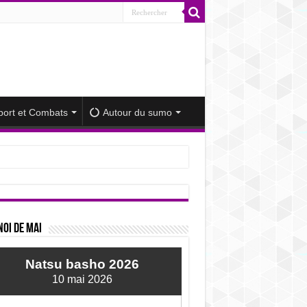
port et Combats
Autour du sumo
iminué
oi de mai
Natsu basho 2026
10 mai 2026