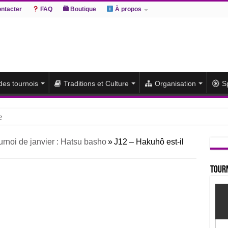
ntacter
FAQ
🛍 Boutique
À propos
 des tournois
Traditions et Culture
Organisation
S
e
hiki remporte un deuxième titre consécutif après un barrage
urnoi de janvier : Hatsu basho
»
J12 – Hakuhô est-il
sato et Atamifuji rejoint la tête
te du classement et poursuit sa série de victoires face à un Hoshoryu d
Tourn
du classement après les défaites d’Abi et d’Atamifuji