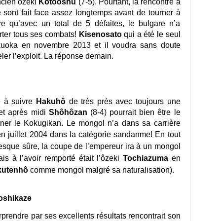
ancien ôzeki
Kotoôshû
(7-5). Pourtant, la rencontre a
sont fait face assez longtemps avant de tourner à
re qu’avec un total de 5 défaites, le bulgare n’a
orter tous ses combats!
Kisenosato
qui a été le seul
kuoka en novembre 2013 et il voudra sans doute
ler l’exploit. La réponse demain.
?
e à suivre
Hakuhô
de très près avec toujours une
cet après midi
Shôhôzan
(8-4) pourrait bien être le
orner le Kokugikan. Le mongol n’a dans sa carrière
en juillet 2004
dans la catégorie sandanme! En tout
resque sûre, la coupe de l’empereur ira à un mongol
is à l’avoir remporté était l’ôzeki
Tochiazuma
en
kutenhô
comme mongol malgré sa naturalisation).
Yoshikaze
prendre par ses excellents résultats rencontrait son