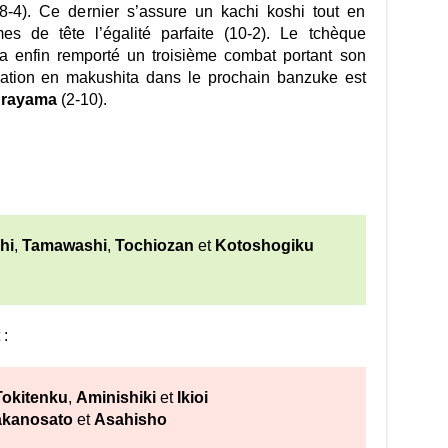
8-4). Ce dernier s’assure un kachi koshi tout en
es de tête l’égalité parfaite (10-2). Le tchèque
a enfin remporté un troisième combat portant son
adation en makushita dans le prochain banzuke est
rayama
(2-10).
hi
,
Tamawashi
,
Tochiozan
et
Kotoshogiku
:
Tokitenku
,
Aminishiki
et
Ikioi
kanosato
et
Asahisho