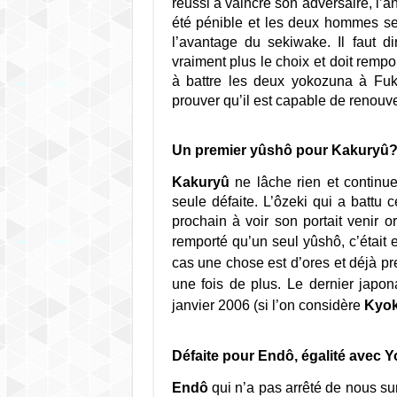
réussi à vaincre son adversaire, l’
été pénible et les deux hommes se 
l’avantage du sekiwake. Il faut di
vraiment plus le choix et doit remp
à battre les deux yokozuna à Fu
prouver qu’il est capable de renouve
Un premier yûshô pour Kakuryû
Kakuryû
ne lâche rien et continu
seule défaite. L’ôzeki qui a battu 
prochain à voir son portait venir 
remporté qu’un seul yûshô, c’était
cas une chose est d’ores et déjà p
une fois de plus. Le dernier japona
janvier 2006 (si l’on considère
Kyo
Défaite pour Endô, égalité avec 
Endô
qui n’a pas arrêté de nous sur