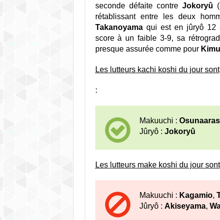
seconde défaite contre
Jokoryû
(
rétablissant entre les deux homm
Takanoyama
qui est en jûryô 12 
score à un faible 3-9, sa rétrogr
presque assurée comme pour
Kimu
Les lutteurs kachi koshi du jour sont
:
Makuuchi :
Osunaaras
Jûryô :
Jokoryû
Les lutteurs make koshi du jour sont
Makuuchi :
Kagamio
,
Jûryô :
Akiseyama
,
Wa