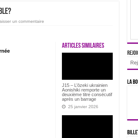
ble?
aisser un commentaire
Articles similaires
rnée
Rejoi
Rej
La bo
J15 – L’ôzeki ukrainien
Aonishiki remporte un
deuxième titre consécutif
après un barrage
25 janvier 2026
Bille