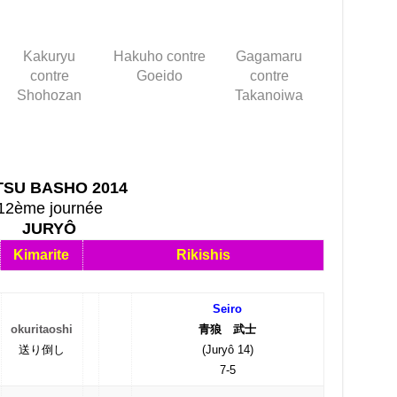
Kakuryu
Hakuho contre
Gagamaru
contre
Goeido
contre
Shohozan
Takanoiwa
TSU BASHO 2014
12ème journée
JURYÔ
Kimarite
Rikishis
Seiro
okuritaoshi
青狼 武士
送り倒し
(Juryô 14)
7-5