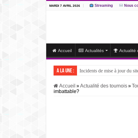
Streaming
Nous co
MARDI 7 AVRIL 2026
Accueil
Actualités
Actualité
A la une :
Incidents de mise à jour du sit
J15 – L’ôzeki ukrainien Aonis
Accueil
»
Actualité des tournois
»
To
imbattable?
J14 – Aonishiki dominé par Ono
J13 – Aonishiki conserve la tê
J12 – Aonishiki prend la tête 