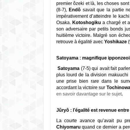
premier ôzeki et là, les choses sont 
(8-7),
Endô
savait que la partie n
impérativement d’atteindre le kach
Osaka.
Kotoshogiku
a chargé et a
son adversaire par petits bonds j
huitième victoire. Malgré son éche
retrouve à égalité avec
Yoshikaze
(
Satoyama : magnifique ipponzeoi
Satoyama
(7-5) qui avait fait parl
plus lourd de la division makuuchi 
une prise bien rare dans le sumo
accordant la victoire sur
Tochinow
en savoir davantage sur le sujet
.
Jûryô : l’égalité est revenue en
La courte avance qu’avait pu pr
Chiyomaru
quand ce dernier a perd