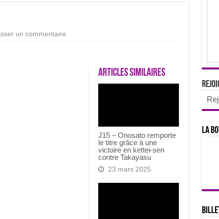
isser un commentaire
Articles similaires
Rejoi
Rej
La bo
J15 – Onosato remporte
le titre grâce à une
victoire en kettei-sen
contre Takayasu
23 mars 2025
Bille