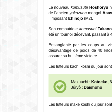
Le nouveau
komusubi
Hoshoryu
n
de l’ancien
yokozuna
mongol
Asas
l’imposant
Ichinojo
(M2).
Son compatriote
komusubi
Takano
été un tournoi décevant, passant à 4
Ensanglanté par les coups au vi
désavantage de poids de 40 kilos
assurer sa huitième victoire.
Les lutteurs kachi koshi du jour sont 
Makuuchi :
Kotoeko, Ni
Jûryô :
Daishoho
Les lutteurs make koshi du jour sont