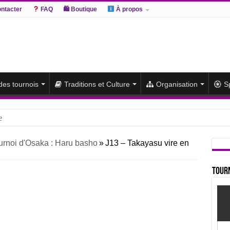
ntacter
FAQ
🛍 Boutique
À propos
 des tournois
Traditions et Culture
Organisation
S
e
hiki remporte un deuxième titre consécutif après un barrage
urnoi d'Osaka : Haru basho
»
J13 – Takayasu vire en
sato et Atamifuji rejoint la tête
te du classement et poursuit sa série de victoires face à un Hoshoryu d
Tourn
du classement après les défaites d’Abi et d’Atamifuji