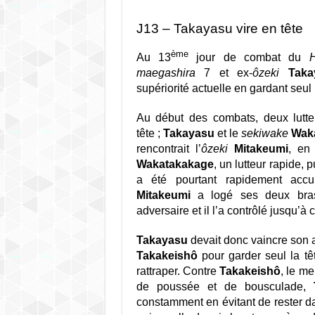
J13 – Takayasu vire en tête
ème
Au 13
jour de combat du
maegashira
7 et ex-
ôzeki
Taka
supériorité actuelle en gardant seul 
Au début des combats, deux lutte
tête ;
Takayasu
et le
sekiwake
Wak
rencontrait l’
ôzeki
Mitakeumi
, en 
Wakatakakage
, un lutteur rapide, 
a été pourtant rapidement acc
Mitakeumi
a logé ses deux bra
adversaire et il l’a contrôlé jusqu’à c
Takayasu
devait donc vaincre son a
Takakeishô
pour garder seul la têt
rattraper. Contre
Takakeishô
, le me
de poussée et de bousculade,
constamment en évitant de rester d