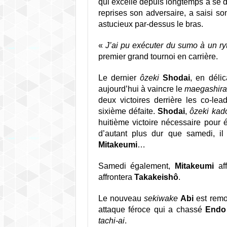
qui excelle depuis longtemps à se d
reprises son adversaire, a saisi s
astucieux par-dessus le bras.
«
J’ai pu exécuter du sumo à un r
premier grand tournoi en carrière.
Le dernier
ôzeki
Shodai
, en déli
aujourd’hui à vaincre le
maegashira
deux victoires derrière les co-lead
sixième défaite.
Shodai
,
ôzeki kad
huitième victoire nécessaire pour 
d’autant plus dur que samedi, il
Mitakeumi
…
Samedi également,
Mitakeumi
aff
affrontera
Takakeishô
.
Le nouveau
sekiwake
Abi
est remo
attaque féroce qui a chassé
Endo
tachi-ai
.