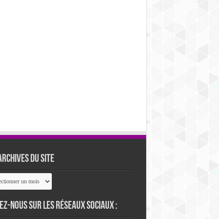
archives du site
ives
ez-nous sur les réseaux sociaux :