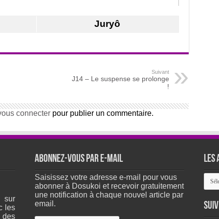
Juryô
Suivant
J14 – Le suspense se prolonge
!
vous connecter
pour publier un commentaire.
Abonnez-vous par e-mail
Les 
Les
Saisissez votre adresse e-mail pour vous
arch
abonner à Dosukoi et recevoir gratuitement
du
une notification à chaque nouvel article par
 sur
site
email.
Suiv
c les
 des