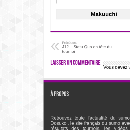
Makuuchi
Précédent
J12 – Statu Quo en tête du
tournoi
Laisser un commentaire
Vous devez
À propos
Retrouvez toute l'actualité du sumo
Dosukoi, le site français du sumo ave
résultats des tournois, les vidéos