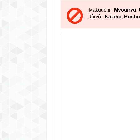
Makuuchi :
Myogiryu,
Jûryô :
Kaisho, Bush