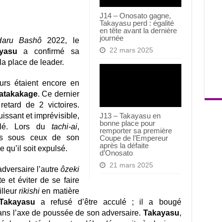
J14 – Onosato gagne,
Takayasu perd : égalité
en tête avant la dernière
journée
Haru Bashô
2022, le
22 mars 2025
yasu
a confirmé sa
la place de leader.
urs étaient encore en
atakakage
. Ce dernier
retard de 2 victoires.
puissant et imprévisible,
J13 – Takayasu en
bonne place pour
ulé. Lors du
tachi-ai
,
remporter sa première
s sous ceux de son
Coupe de l’Empereur
après la défaite
e qu’il soit expulsé.
d’Onosato
21 mars 2025
dversaire l’autre
ôzeki
e et éviter de se faire
illeur
rikishi
en matière
Takayasu
a refusé d’être acculé ; il a bougé
ans l’axe de poussée de son adversaire.
Takayasu
,