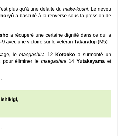
’est plus qu’à une défaite du
make-koshi
. Le neveu
horyû
a basculé à la renverse sous la pression de
sho
a récupéré une certaine dignité dans ce qui a
-9 avec une victoire sur le vétéran
Takarafuji
(M5).
sage, le
maegashira
12
Kotoeko
a surmonté un
 pour éliminer le
maegashira
14
Yutakayama
et
:
shikigi,
 :