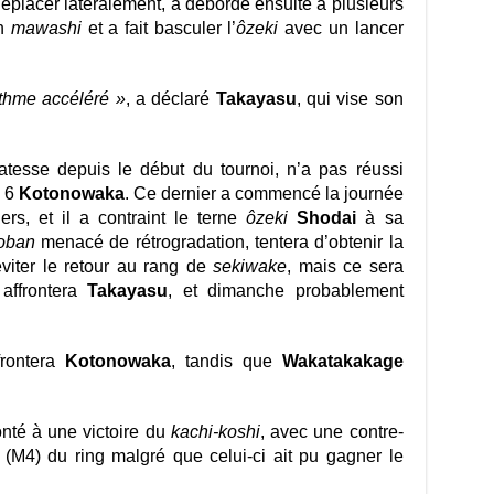
éplacer latéralement, a débordé ensuite à plusieurs
on
mawashi
et a fait basculer l’
ôzeki
avec un lancer
ythme accéléré »
, a déclaré
Takayasu
, qui vise son
catesse depuis le début du tournoi, n’a pas réussi
6
Kotonowaka
. Ce dernier a commencé la journée
ers, et il a contraint le terne
ôzeki
Shodai
à sa
oban
menacé de rétrogradation, tentera d’obtenir la
éviter le retour au rang de
sekiwake
, mais ce sera
 affrontera
Takayasu
, et dimanche probablement
rontera
Kotonowaka
, tandis que
Wakatakakage
nté à une victoire du
kachi-koshi
, avec une contre-
(M4) du ring malgré que celui-ci ait pu gagner le