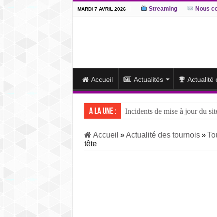
Streaming
Nous co
MARDI 7 AVRIL 2026
Accueil
Actualités
Actualité
A la une :
Incidents de mise à jour du sit
J15 – L’ôzeki ukrainien Aonis
Accueil
»
Actualité des tournois
»
To
tête
J14 – Aonishiki dominé par Ono
J13 – Aonishiki conserve la tê
J12 – Aonishiki prend la tête 