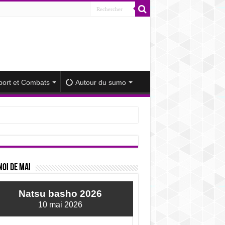
port et Combats
Autour du sumo
iminué
oi de mai
Natsu basho 2026
10 mai 2026