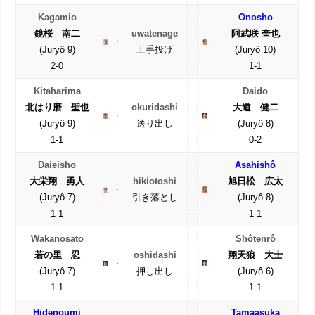
Kagamio
Onosho
鏡桜 南二
uwatenage
阿武咲 奎也
(Juryô 9)
上手投げ
(Juryô 10)
2-0
1-1
Kitaharima
Daido
北はり磨 聖也
okuridashi
大道 健二
(Juryô 9)
送り出し
(Juryô 8)
1-1
0-2
Daieisho
Asahishô
大栄翔 勇人
hikiotoshi
旭日松 広太
(Juryô 7)
引き落とし
(Juryô 8)
1-1
1-1
Wakanosato
Shôtenrô
若の里 忍
oshidashi
翔天狼 大士
(Juryô 7)
押し出し
(Juryô 6)
1-1
1-1
Hidenoumi
Tamaasuka