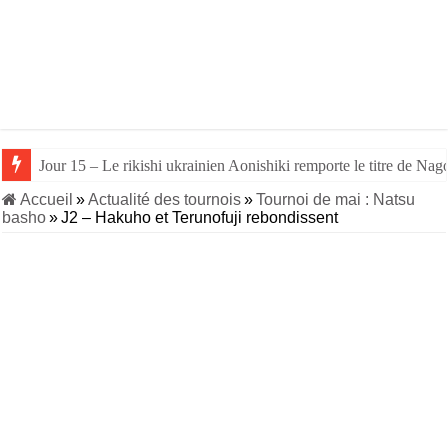
Jour 15 – Le rikishi ukrainien Aonishiki remporte le titre de Nago
Jour 14 – Aonishiki triomphe de Takerufuji et se rapproche du tit
Accueil
»
Actualité des tournois
»
Tournoi de mai : Natsu
basho
»
J2 – Hakuho et Terunofuji rebondissent