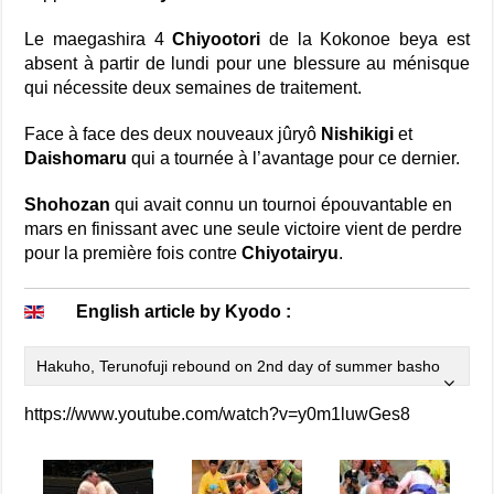
Le maegashira 4
Chiyootori
de la Kokonoe beya est
absent à partir de lundi pour une blessure au ménisque
qui nécessite deux semaines de traitement.
Face à face des deux nouveaux jûryô
Nishikigi
et
Daishomaru
qui a tournée à l’avantage pour ce dernier.
Shohozan
qui avait connu un tournoi épouvantable en
mars en finissant avec une seule victoire vient de perdre
pour la première fois contre
Chiyotairyu
.
English article by Kyodo :
Hakuho, Terunofuji rebound on 2nd day of summer basho
https://www.youtube.com/watch?v=y0m1luwGes8