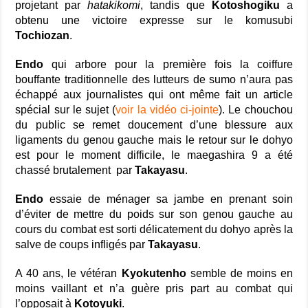
projetant par
hatakikomi
, tandis que
Kotoshogiku
a
obtenu une victoire expresse sur le komusubi
Tochiozan
.
Endo
qui arbore pour la première fois la coiffure
bouffante traditionnelle des lutteurs de sumo n’aura pas
échappé aux journalistes qui ont même fait un article
spécial sur le sujet (
voir la vidéo ci-jointe
). Le chouchou
du public se remet doucement d’une blessure aux
ligaments du genou gauche mais le retour sur le dohyo
est pour le moment difficile, le maegashira 9 a été
chassé brutalement par
Takayasu
.
Endo
essaie de ménager sa jambe en prenant soin
d’éviter de mettre du poids sur son genou gauche au
cours du combat est sorti délicatement du dohyo après la
salve de coups infligés par
Takayasu
.
A 40 ans, le vétéran
Kyokutenho
semble de moins en
moins vaillant et n’a guère pris part au combat qui
l’opposait à
Kotoyuki
.