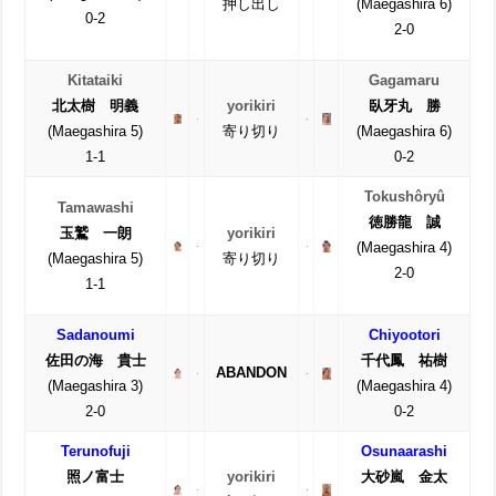
押し出し
(Maegashira 6)
0-2
2-0
Kitataiki
Gagamaru
北太樹 明義
yorikiri
臥牙丸 勝
(Maegashira 5)
寄り切り
(Maegashira 6)
1-1
0-2
Tokushôryû
Tamawashi
徳勝龍 誠
玉鷲 一朗
yorikiri
(Maegashira 4)
(Maegashira 5)
寄り切り
2-0
1-1
Sadanoumi
Chiyootori
佐田の海 貴士
千代鳳 祐樹
ABANDON
(Maegashira 3)
(Maegashira 4)
2-0
0-2
Terunofuji
Osunaarashi
照ノ富士
yorikiri
大砂嵐 金太