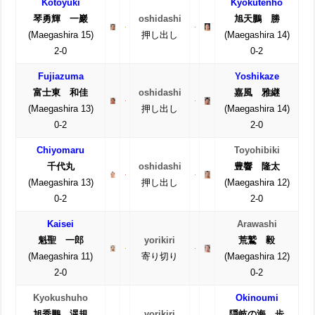
Kotoyuki
Kyokutenhô
琴勇輝 一巖
oshidashi
旭天鵬 勝
(Maegashira 15)
押し出し
(Maegashira 14)
2-0
0-2
Fujiazuma
Yoshikaze
富士東 和佳
oshidashi
嘉風 雅継
(Maegashira 13)
押し出し
(Maegashira 14)
0-2
2-0
Chiyomaru
Toyohibiki
千代丸
oshidashi
豊響 隆太
(Maegashira 13)
押し出し
(Maegashira 12)
0-2
2-0
Kaisei
Arawashi
魁聖 一郎
yorikiri
荒鷲 毅
(Maegashira 11)
寄り切り
(Maegashira 12)
2-0
0-2
Kyokushuho
Okinoumi
旭秀鵬 滉規
yorikiri
隠岐の海 歩