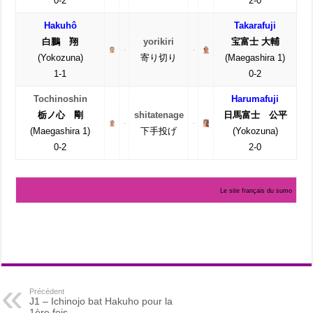
0-2
2-0
Hakuhô
Takarafuji
白鵬 翔
yorikiri
宝富士 大輔
(Yokozuna)
寄り切り
(Maegashira 1)
1-1
0-2
Tochinoshin
Harumafuji
栃ノ心 剛
shitatenage
日馬富士 公平
(Maegashira 1)
下手投げ
(Yokozuna)
0-2
2-0
Le site français du sumo
Précédent
J1 – Ichinojo bat Hakuho pour la
1ère fois