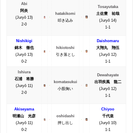
Abi
Tosayutaka
阿炎
hatakikomi
土佐豊 祐哉
(Juryô 13)
叩き込み
(Juryô 14)
2-0
1-1
Nishikigi
Daishomaru
錦木 徹也
hikiotoshi
大翔丸 翔伍
(Juryô 13)
引き落とし
(Juryô 12)
0-2
1-1
Ishiura
Dewahayate
石浦 将勝
komatasukui
出羽疾風 龍二
(Juryô 11)
小股掬い
(Juryô 12)
2-0
1-1
Akiseyama
Chiyoo
明瀬山 光彦
oshidashi
千代皇
(Juryô 11)
押し出し
(Juryô 10)
0-2
1-1