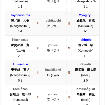
(Sekiwake)
寄り切り
(Maegashira 3)
1-1
1-1
Toyonoshima
Myogiryu
豊ノ島 大樹
oshitaoshi
妙義龍 泰成
(Maegashira 2)
押し倒し
(Sekiwake)
1-1
1-1
Kisenosato
Ichinojo
稀勢の里 寛
yorikiri
逸ノ城 駿
(ôzeki)
寄り切り
(Komusubi)
2-0
1-1
Aminishiki
Gôeidô
安美錦 竜児
hatakikomi
豪栄道 豪太郎
(Maegashira 2)
叩き込み
(ôzeki)
0-2
2-0
Tochiôzan
Kotoshôgiku
栃煌山 雄一郎
yorikiri
琴奨菊 和弘
(Komusubi)
寄り切り
(ôzeki)