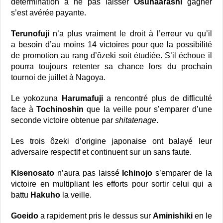
détermination à ne pas laisser
Osunaarashi
gagner
s’est avérée payante.
Terunofuji
n’a plus vraiment le droit à l’erreur vu qu’il
a
besoin d’au moins 14 victoires pour que la possibilité
de promotion au rang d’ôzeki soit étudiée. S’il échoue il
pourra toujours retenter sa chance lors du prochain
tournoi de juillet à Nagoya.
Le yokozuna
Harumafuji
a rencontré plus de difficulté
face à
Tochinoshin
que la veille pour s’emparer d’une
seconde victoire obtenue par
shitatenage
.
Les trois ôzeki d’origine japonaise ont balayé leur
adversaire respectif et continuent sur un sans faute.
Kisenosato
n’aura pas laissé
Ichinojo
s’emparer de la
victoire en multipliant les efforts pour sortir celui qui a
battu
Hakuho
la veille.
Goeido
a rapidement pris le dessus sur
Aminishiki
en le