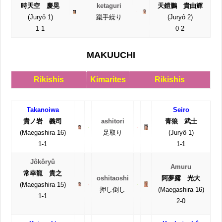
時天空 慶晃
ketaguri
天鎧鵬 貴由輝
(Juryô 1)
蹴手繰り
(Juryô 2)
1-1
0-2
MAKUUCHI
Rikishis
Kimarites
Rikishis
Takanoiwa
Seiro
貴ノ岩 義司
ashitori
青狼 武士
(Maegashira 16)
足取り
(Juryô 1)
1-1
1-1
Jôkôryû
Amuru
常幸龍 貴之
oshitaoshi
阿夢露 光大
(Maegashira 15)
押し倒し
(Maegashira 16)
1-1
2-0