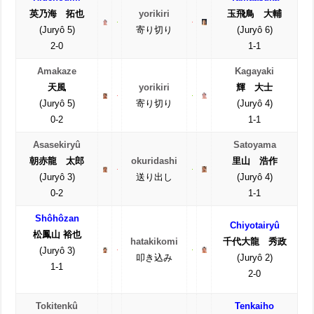
英乃海 拓也
yorikiri
玉飛鳥 大輔
(Juryô 5)
寄り切り
(Juryô 6)
2-0
1-1
Amakaze
Kagayaki
天風
yorikiri
輝 大士
(Juryô 5)
寄り切り
(Juryô 4)
0-2
1-1
Asasekiryû
Satoyama
朝赤龍 太郎
okuridashi
里山 浩作
(Juryô 3)
送り出し
(Juryô 4)
0-2
1-1
Shôhôzan
Chiyotairyû
松鳳山 裕也
hatakikomi
千代大龍 秀政
(Juryô 3)
叩き込み
(Juryô 2)
1-1
2-0
Tokitenkû
Tenkaiho