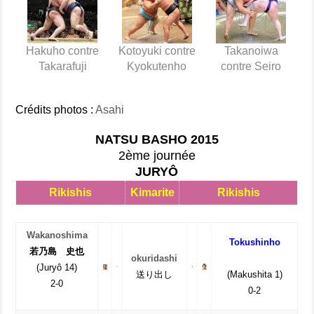
Hakuho contre
Kotoyuki contre
Takanoiwa
Takarafuji
Kyokutenho
contre Seiro
Crédits photos :
Asahi
NATSU BASHO 2015
2ème journée
JURYÔ
Rikishis
Kimarite
Rikishis
Wakanoshima
Tokushinho
若乃島 史也
okuridashi
(Juryô 14)
送り出し
(Makushita 1)
2-0
0-2