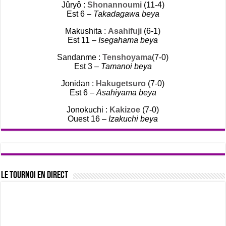
Jûryô :
Shonannoumi
(11-4)
Est 6 –
Takadagawa beya
Makushita :
Asahifuji
(6-1)
Est 11 –
Isegahama beya
Sandanme :
Tenshoyama
(7-0)
Est 3 –
Tamanoi beya
Jonidan :
Hakugetsuro
(7-0)
Est 6 –
Asahiyama beya
Jonokuchi :
Kakizoe
(7-0)
Ouest 16 –
Izakuchi beya
Le tournoi en direct