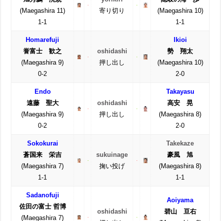
(Maegashira 11)
寄り切り
(Maegashira 10)
1-1
1-1
Homarefuji
Ikioi
誉富士 歓之
oshidashi
勢 翔太
(Maegashira 9)
押し出し
(Maegashira 10)
0-2
2-0
Endo
Takayasu
遠藤 聖大
oshidashi
高安 晃
(Maegashira 9)
押し出し
(Maegashira 8)
0-2
2-0
Sokokurai
Takekaze
蒼国来 栄吉
sukuinage
豪風 旭
(Maegashira 7)
掬い投げ
(Maegashira 8)
1-1
1-1
Sadanofuji
Aoiyama
佐田の富士 哲博
oshidashi
碧山 亘右
(Maegashira 7)