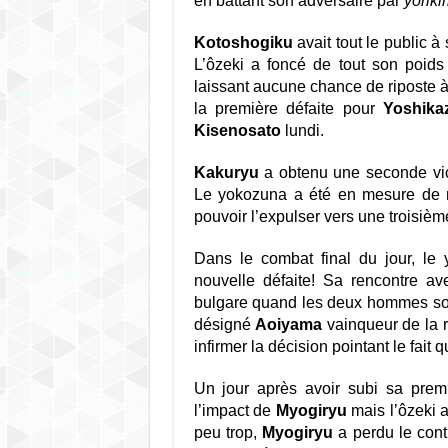
en battant son adversaire par
yorikir
Kotoshogiku
avait tout le public à
L’ôzeki a foncé de tout son poids
laissant aucune chance de riposte 
la première défaite pour
Yoshika
Kisenosato
lundi.
Kakuryu
a obtenu une seconde vict
Le yokozuna a été en mesure de r
pouvoir l’expulser vers une troisième
Dans le combat final du jour, l
nouvelle défaite! Sa rencontre a
bulgare quand les deux hommes so
désigné
Aoiyama
vainqueur de la r
infirmer la décision pointant le fait 
Un jour après avoir subi sa prem
l’impact de
Myogiryu
mais l’ôzeki 
peu trop,
Myogiryu
a perdu le cont