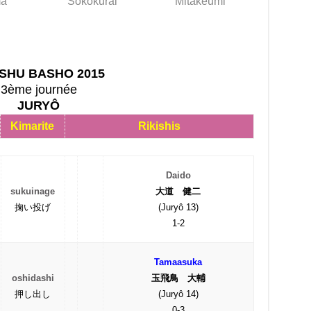
ma
Sokokurai
Mitakeumi
SHU BASHO 2015
3ème journée
JURYÔ
Kimarite
Rikishis
Daido
sukuinage
大道 健二
掬い投げ
(Juryô 13)
1-2
Tamaasuka
oshidashi
玉飛鳥 大輔
押し出し
(Juryô 14)
0-3