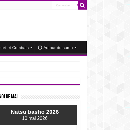
port et Combats
Autour du sumo
iminué
oi de mai
Natsu basho 2026
10 mai 2026