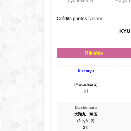
Toyonoshima
Aoiya
Crédits photos :
Asahi
KYU
Rikishis
Kizenryu
(Makushita 2)
1-1
Daishomaru
大翔丸 翔伍
(Juryô 12)
3-0