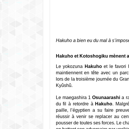
Hakuho a bien eu du mal à s’impos
Hakuho et Kotoshogiku mènent ave
Le yokozuna
Hakuho
et le favori
maintiennent en tête avec un parc
lors de la troisième journée du Gr
Kyûshû.
Le maegashira 1
Osunaarashi
a ra
du fil à retordre à
Hakuho
. Malgré
paille, l’égyptien a su faire preu
réussir à venir se replacer au ce
pousser de toutes ses forces. Le c