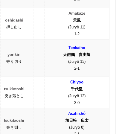
Amakaze
oshidashi
天風
押し出し
(Juryô 11)
1-2
Tenkaiho
yorikiri
天鎧鵬 貴由輝
寄り切り
(Juryô 13)
2-1
Chiyoo
tsukiotoshi
千代皇
突き落とし
(Juryô 12)
3-0
Asahishô
tsukitaoshi
旭日松 広太
突き倒し
(Juryô 8)