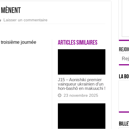
u mènent
Laisser un commentaire
 troisième journée
Articles similaires
Rejoi
Rej
La bo
J15 – Aonishiki premier
vainqueur ukrainien d’un
hon-bashô en makuuchi !
23 novembre 2025
Bille