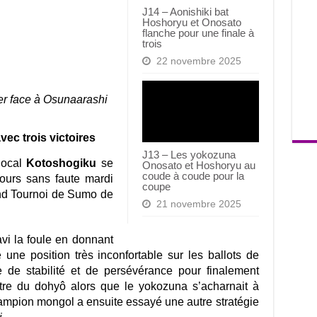
J14 – Aonishiki bat
Hoshoryu et Onosato
flanche pour une finale à
trois
22 novembre 2025
er face à Osunaarashi
c trois victoires
J13 – Les yokozuna
 local
Kotoshogiku
se
Onosato et Hoshoryu au
coude à coude pour la
ours sans faute mardi
coupe
and Tournoi de Sumo de
21 novembre 2025
vi la foule en donnant
 une position très inconfortable sur les ballots de
ve de stabilité et de persévérance pour finalement
ntre du dohyô alors que le yokozuna s’acharnait à
hampion mongol a ensuite essayé une autre stratégie