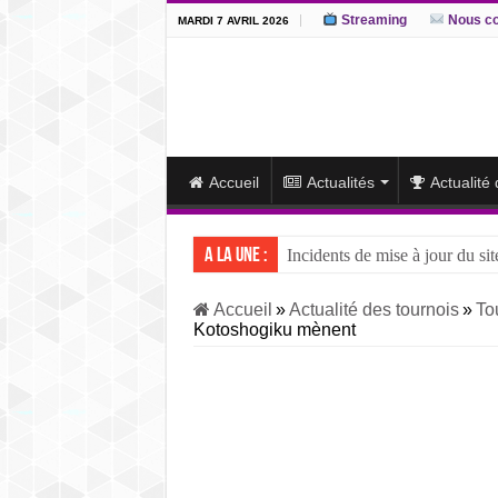
Streaming
Nous co
MARDI 7 AVRIL 2026
Accueil
Actualités
Actualité
A la une :
Incidents de mise à jour du sit
J15 – L’ôzeki ukrainien Aonis
Accueil
»
Actualité des tournois
»
To
Kotoshogiku mènent
J14 – Aonishiki dominé par Ono
J13 – Aonishiki conserve la tê
J12 – Aonishiki prend la tête 