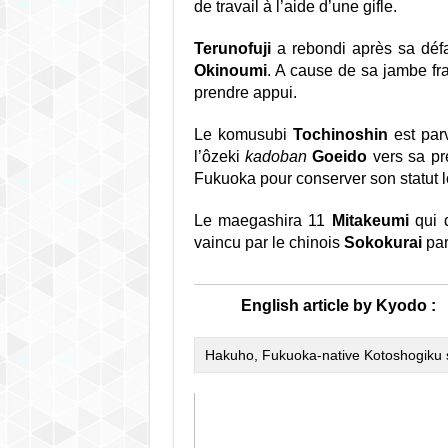
de travail à l’aide d’une gifle.
Terunofuji
a rebondi après sa défa
Okinoumi
. A cause de sa jambe fr
prendre appui.
Le komusubi
Tochinoshin
est par
l’ôzeki
kadoban
Goeido
vers sa pr
Fukuoka pour conserver son statut lo
Le maegashira 11
Mitakeumi
qui 
vaincu par le chinois
Sokokurai
pa
English article by Kyodo :
Hakuho, Fukuoka-native Kotoshogiku 