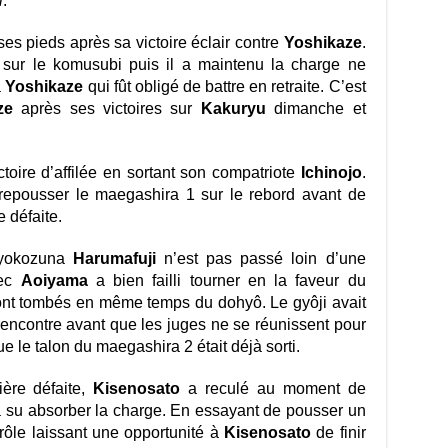
i
.
 ses pieds après sa victoire éclair contre
Yoshikaze
.
 sur le komusubi puis il a maintenu la charge ne
à
Yoshikaze
qui fût obligé de battre en retraite. C’est
ze
après ses victoires sur
Kakuryu
dimanche et
oire d’affilée en sortant son compatriote
Ichinojo
.
epousser le maegashira 1 sur le rebord avant de
 défaite.
e yokozuna
Harumafuji
n’est pas passé loin d’une
vec
Aoiyama
a bien failli tourner en la faveur du
nt tombés en même temps du dohyô. Le gyôji avait
encontre avant que les juges ne se réunissent pour
que le talon du maegashira 2 était déjà sorti.
ière défaite,
Kisenosato
a reculé au moment de
a su absorber la charge. En essayant de pousser un
rôle laissant une opportunité à
Kisenosato
de finir