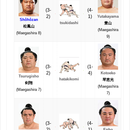
(3-
(4-
2)
1)
Yutakayama
Shôhôzan
tsukidashi
豊山
松鳳山
(Maegashira
(Maegashira 8)
9)
(3-
(1-
2)
4)
Kotoeko
Tsurugisho
hatakikomi
琴恵光
剣翔
(Maegashira
(Maegashira 7)
7)
(3-
(4-
2)
1)
Enho