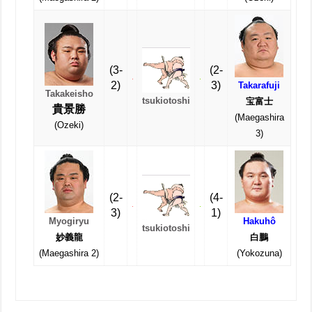
(3-
(2-
2)
3)
Takarafuji
Takakeisho
tsukiotoshi
宝富士
貴景勝
(Maegashira
(Ozeki)
3)
(2-
(4-
3)
1)
Myogiryu
Hakuhô
tsukiotoshi
妙義龍
白鵬
(Maegashira 2)
(Yokozuna)