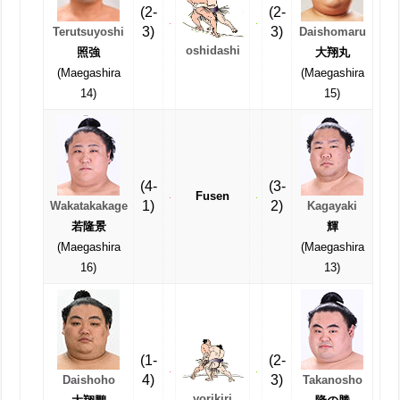
(2-
(2-
3)
3)
Terutsuyoshi
Daishomaru
oshidashi
照強
大翔丸
(Maegashira
(Maegashira
14)
15)
(4-
(3-
Fusen
1)
2)
Wakatakakage
Kagayaki
若隆景
輝
(Maegashira
(Maegashira
16)
13)
(1-
(2-
4)
3)
Daishoho
Takanosho
yorikiri