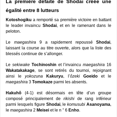
La première défaite de Shodai créée une
égalité entre 8 lutteurs
Kotoshogiku
a remporté sa première victoire en battant
le leader invaincu
Shodai
, et en le ramenant dans le
peloton.
Le
maegashira
9 a rapidement repoussé
Shodai
,
laissant la course au titre ouverte, alors que la liste des
blessés continue de s’allonger.
Le
sekiwake
Tochinoshin
et l’invaincu
maegashira
16
Wakatakakage
, se sont retirés du tournoi, rejoignant
ainsi le
yokozuna
Kakuryu
, l’
ôzeki
Goeido
et le
maegashira
3
Tomokaze
parmi les absents.
Hakuhô
(4-1) est désormais en tête d’un groupe
composé principalement de
rikishi
de rang inférieur
parmi lesquels figure
Shodai
, le
komusubi
Asanoyama
,
le
maegashira
2
Meisei
et le n ° 6
Enho
.