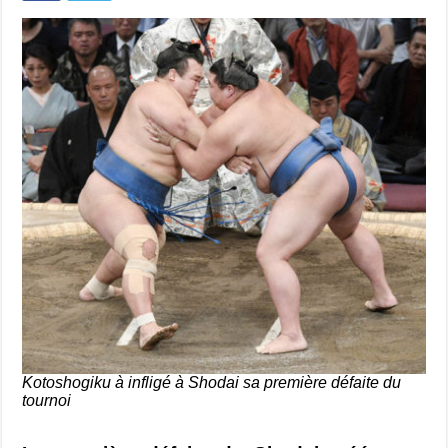
Kotoshogiku à infligé à Shodai sa première défaite du
tournoi