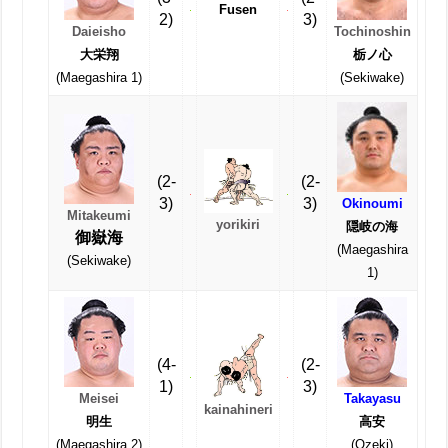
Fusen
2)
3)
Daieisho
Tochinoshin
大栄翔
栃ノ心
(Maegashira 1)
(Sekiwake)
(2-
(2-
3)
3)
Okinoumi
Mitakeumi
yorikiri
隠岐の海
御嶽海
(Maegashira
(Sekiwake)
1)
(4-
(2-
1)
3)
Meisei
Takayasu
kainahineri
明生
高安
(Maegashira 2)
(Ozeki)