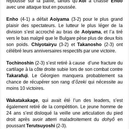
repoussé sur la paille, tandis qu’
Abi
a chassé
Endo
avec une attaque tout en poussée.
Enho
(4-1) a défait
Aoiyama
(3-2) pour le plus grand
plaisir des spectateurs. Le lutteur le plus léger de la
division s’est accroché au bras de
Aoiyama
, et l’a tiré
vers le bas malgré que le Bulgare pèse plus de deux fois
son poids.
Chiyotairyu
(3-2) et
Takanosho
(2-3) ont
célébré leurs anniversaires respectifs par une victoire.
Tochinoshin
(2-3) s’est retiré à cause d’une fracture du
cartilage à la côte droite subie lors de son combat contre
Takarafuji
. Le Géorgien manquera probablement sa
chance de récupérer son rang d’
ôzeki
qui nécessite au
moins 10 victoires.
Wakatakakage
, qui avait été l’un des leaders, s’est
également retiré de la compétition. Le jeune homme de
24 ans s’est disloqué la veille une articulation du pied
droit après avoir atterri maladroitement du
dohyô
en
poussant
Terutsuyoshi
(2-3).