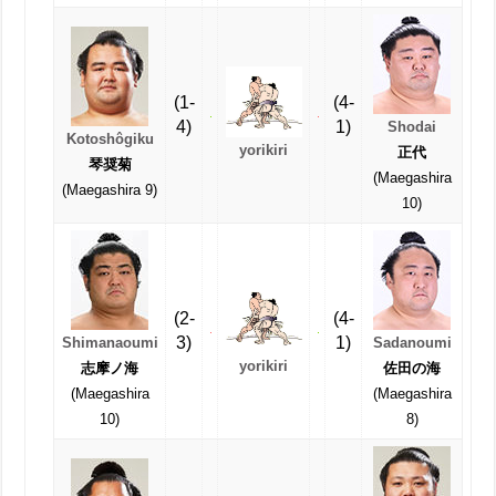
(1-
(4-
4)
1)
Shodai
Kotoshôgiku
yorikiri
正代
琴奨菊
(Maegashira
(Maegashira 9)
10)
(2-
(4-
3)
1)
Shimanaoumi
Sadanoumi
yorikiri
志摩ノ海
佐田の海
(Maegashira
(Maegashira
10)
8)