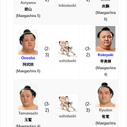
Aoiyama
hikiotoshi
炎鵬
碧山
(Maegashira
(Maegashira 5)
6)
(2-
(3-
3)
2)
Kotoyuki
Onosho
oshidashi
琴勇輝
阿武咲
(Maegashira
(Maegashira 6)
4)
(3-
(2-
2)
3)
Ryuden
Tamawashi
oshidashi
竜電
玉鷲
(Maegashira
(Maegashira 4)