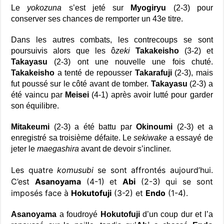
Le
yokozuna
s’est jeté sur
Myogiryu
(2-3) pour
conserver ses chances de remporter un 43e titre.
Dans les autres combats, les contrecoups se sont
poursuivis alors que les ô
zeki
Takakeisho
(3-2) et
Takayasu
(2-3) ont une nouvelle une fois chuté.
Takakeisho
a tenté de repousser
Takarafuji
(2-3), mais
fut poussé sur le côté avant de tomber.
Takayasu
(2-3) a
été vaincu par
Meisei
(4-1) après avoir lutté pour garder
son équilibre.
Mitakeumi
(2-3) a été battu par
Okinoumi
(2-3) et a
enregistré sa troisième défaite. Le
sekiwake
a essayé de
jeter le
maegashira
avant de devoir s’incliner.
Les quatre
komusubi
se sont affrontés aujourd’hui.
C’est
Asanoyama
(4-1) et
Abi
(2-3) qui se sont
imposés face à
Hokutofuji
(3-2) et
Endo
(1-4).
Asanoyama
a foudroyé
Hokutofuji
d’un coup dur et l’a