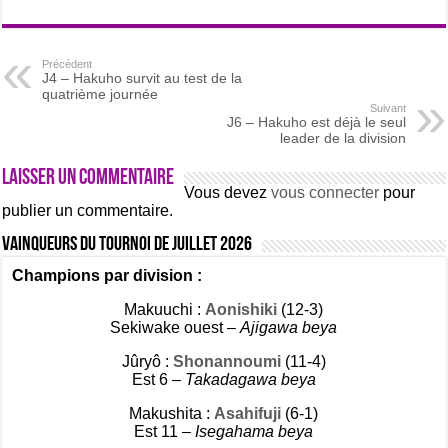
Précédent
J4 – Hakuho survit au test de la
quatrième journée
Suivant
J6 – Hakuho est déjà le seul
leader de la division
Laisser un commentaire
Vous devez
vous connecter
pour
publier un commentaire.
Vainqueurs du tournoi de Juillet 2026
Champions par division :
Makuuchi :
Aonishiki
(12-3)
Sekiwake ouest –
Ajigawa beya
Jûryô :
Shonannoumi
(11-4)
Est 6 –
Takadagawa beya
Makushita :
Asahifuji
(6-1)
Est 11 –
Isegahama beya