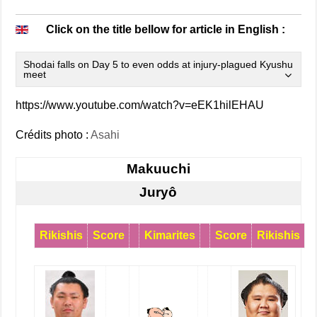
Click on the title bellow for article in English :
Shodai falls on Day 5 to even odds at injury-plagued Kyushu
meet
https://www.youtube.com/watch?v=eEK1hilEHAU
Crédits photo :
Asahi
Makuuchi
Juryô
Rikishis
Score
Kimarites
Score
Rikishis