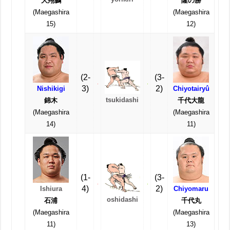
大翔鵬
隆の勝
(Maegashira
(Maegashira
15)
12)
(2-
(3-
3)
2)
Nishikigi
Chiyotairyû
tsukidashi
錦木
千代大龍
(Maegashira
(Maegashira
14)
11)
(1-
(3-
4)
2)
Ishiura
Chiyomaru
oshidashi
石浦
千代丸
(Maegashira
(Maegashira
11)
13)