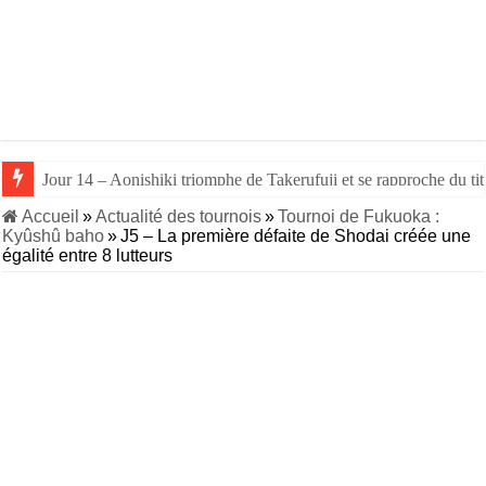
Jour 14 – Aonishiki triomphe de Takerufuji et se rapproche du tit
Accueil
»
Actualité des tournois
»
Tournoi de Fukuoka :
Kyûshû baho
»
J5 – La première défaite de Shodai créée une
égalité entre 8 lutteurs