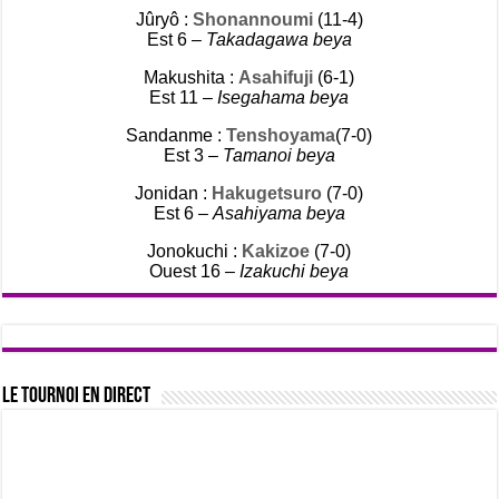
Jûryô :
Shonannoumi
(11-4)
Est 6 –
Takadagawa beya
Makushita :
Asahifuji
(6-1)
Est 11 –
Isegahama beya
Sandanme :
Tenshoyama
(7-0)
Est 3 –
Tamanoi beya
Jonidan :
Hakugetsuro
(7-0)
Est 6 –
Asahiyama beya
Jonokuchi :
Kakizoe
(7-0)
Ouest 16 –
Izakuchi beya
Le tournoi en direct