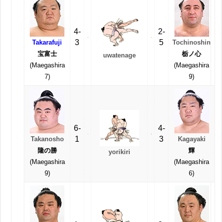
4-
2-
3
5
Takarafuji
Tochinoshin
宝富士
栃ノ心
uwatenage
(Maegashira
(Maegashira
7)
9)
6-
4-
1
3
Takanosho
Kagayaki
隆の勝
輝
yorikiri
(Maegashira
(Maegashira
9)
6)