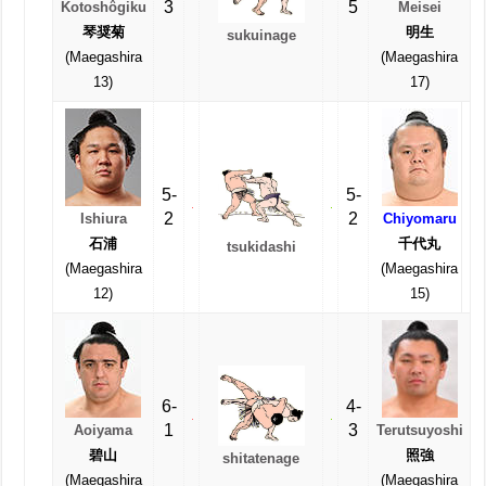
3
5
Kotoshôgiku
Meisei
琴奨菊
明生
sukuinage
(Maegashira
(Maegashira
13)
17)
5-
5-
2
2
Ishiura
Chiyomaru
石浦
千代丸
tsukidashi
(Maegashira
(Maegashira
12)
15)
6-
4-
1
3
Aoiyama
Terutsuyoshi
碧山
照強
shitatenage
(Maegashira
(Maegashira