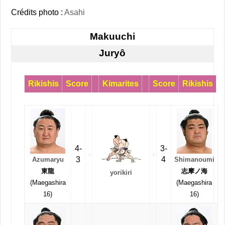
Crédits photo :
Asahi
Makuuchi
Juryô
Rikishis
Score
Kimarites
Score
Rikishis
4-
3-
3
4
Azumaryu
Shimanoumi
東龍
志摩ノ海
yorikiri
(Maegashira
(Maegashira
16)
16)