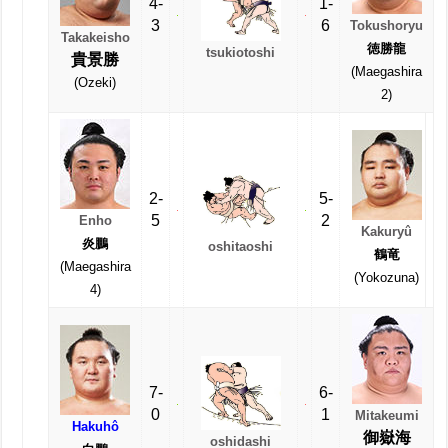
4-
1-
3
6
Tokushoryu
Takakeisho
徳勝龍
tsukiotoshi
貴景勝
(Maegashira
(Ozeki)
2)
2-
5-
5
2
Enho
Kakuryû
炎鵬
oshitaoshi
鶴竜
(Maegashira
(Yokozuna)
4)
7-
6-
0
1
Mitakeumi
Hakuhô
御嶽海
oshidashi