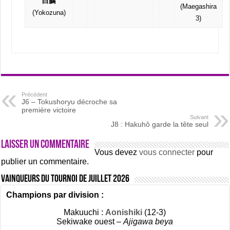
白鵬
(Maegashira
(Yokozuna)
3)
Précédent
J6 – Tokushoryu décroche sa
première victoire
Suivant
J8 : Hakuhô garde la tête seul
Laisser un commentaire
Vous devez
vous connecter
pour
publier un commentaire.
Vainqueurs du tournoi de Juillet 2026
Champions par division :
Makuuchi :
Aonishiki
(12-3)
Sekiwake ouest –
Ajigawa beya