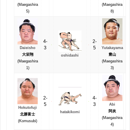
(Maegashira
(Maegashira
5)
8)
4-
2-
3
5
Daieisho
Yutakayama
大栄翔
豊山
oshidashi
(Maegashira
(Maegashira
1)
3)
2-
4-
5
3
Abi
Hokutofuji
阿炎
hatakikomi
北勝富士
(Maegashira
(Komusubi)
4)