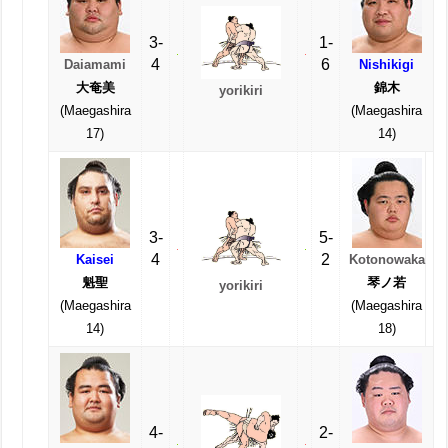
3-
1-
4
6
Daiamami
Nishikigi
大奄美
錦木
yorikiri
(Maegashira
(Maegashira
17)
14)
3-
5-
4
2
Kaisei
Kotonowaka
魁聖
琴ノ若
yorikiri
(Maegashira
(Maegashira
14)
18)
4-
2-