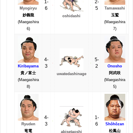
1-
2-
6
5
Myogiryu
Tamawashi
妙義龍
玉鷲
oshidashi
(Maegashira
(Maegashira
6)
7)
4-
5-
3
2
Kiribayama
Onosho
貴ノ富士
阿武咲
uwatedashinage
(Maegashira
(Maegashira
8)
5)
4-
1-
3
6
Ryuden
Shôhôzan
竜電
松鳳山
abisetaoshi