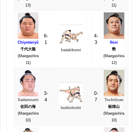
13)
11)
6-
4-
1
3
Chiyotairyû
Ikioi
千代大龍
勢
hatakikomi
(Maegashira
(Maegashira
11)
12)
3-
0-
4
7
Sadanoumi
Tochiôzan
佐田の海
栃煌山
tsukiotoshi
(Maegashira
(Maegashira
10)
10)