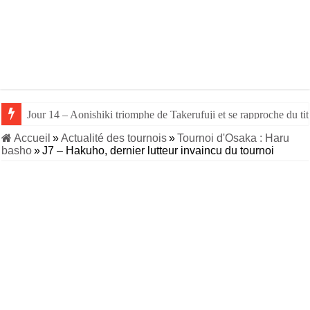
Jour 15 – Le rikishi ukrainien Aonishiki remporte le titre de Nago
Jour 14 – Aonishiki triomphe de Takerufuji et se rapproche du tit
Accueil
»
Actualité des tournois
»
Tournoi d'Osaka : Haru
basho
»
J7 – Hakuho, dernier lutteur invaincu du tournoi