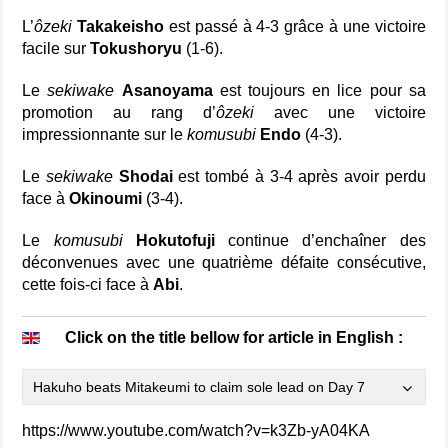
L’
ôzeki
Takakeisho
est passé à 4-3 grâce à une victoire
facile sur
Tokushoryu
(1-6).
Le
sekiwake
Asanoyama
est toujours en lice pour sa
promotion au rang d’
ôzeki
avec une victoire
impressionnante sur le
komusubi
Endo
(4-3).
Le
sekiwake
Shodai
est tombé à 3-4 après avoir perdu
face à
Okinoumi
(3-4).
Le
komusubi
Hokutofuji
continue d’enchaîner des
déconvenues avec une quatrième défaite consécutive,
cette fois-ci face à
Abi
.
Click on the title bellow for article in English :
Hakuho beats Mitakeumi to claim sole lead on Day 7
https://www.youtube.com/watch?v=k3Zb-yA04KA