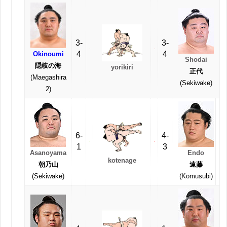
3-
3-
4
4
Okinoumi
Shodai
隠岐の海
yorikiri
正代
(Maegashira
(Sekiwake)
2)
6-
4-
1
3
Asanoyama
Endo
kotenage
朝乃山
遠藤
(Sekiwake)
(Komusubi)