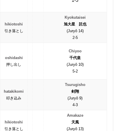
1-3
Kyokutaisei
hikiotoshi
旭大星 託也
引き落とし
(Juryô 14)
2-5
Chiyoo
oshidashi
千代皇
押し出し
(Juryô 10)
5-2
Tsurugisho
hatakikomi
剣翔
叩き込み
(Juryô 9)
4-3
Amakaze
hikiotoshi
天風
引き落とし
(Juryô 13)