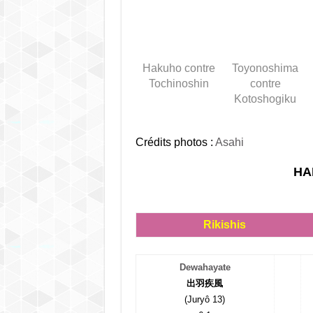
Hakuho contre
Toyonoshima
Tochinoshin
contre
Kotoshogiku
Crédits photos :
Asahi
HA
Rikishis
Dewahayate
出羽疾風
(Juryô 13)