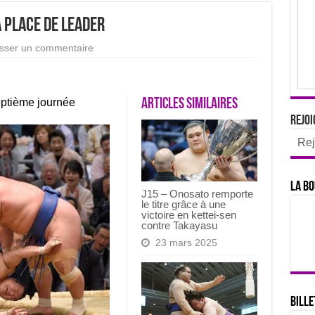
 place de leader
isser un commentaire
eptième journée
Articles similaires
Rejoi
Rej
La bo
J15 – Onosato remporte
le titre grâce à une
victoire en kettei-sen
contre Takayasu
23 mars 2025
Bille