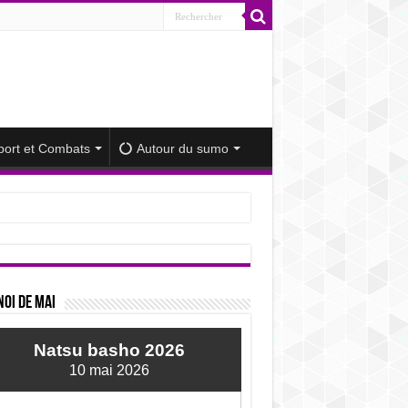
port et Combats
Autour du sumo
iminué
oi de mai
Natsu basho 2026
10 mai 2026