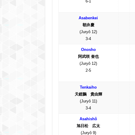
6-1
Asabenkei
朝弁慶
(Juryô 12)
3-4
Onosho
阿武咲 奎也
(Juryô 12)
2-5
Tenkaiho
天鎧鵬 貴由輝
(Juryô 11)
3-4
Asahishô
旭日松 広太
(Juryô 9)