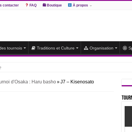
 contacter
FAQ
🛍 Boutique
À propos
 des tournois
Traditions et Culture
Organisation
S
e
hiki remporte un deuxième titre consécutif après un barrage
urnoi d'Osaka : Haru basho
»
J7 – Kisenosato
sato et Atamifuji rejoint la tête
te du classement et poursuit sa série de victoires face à un Hoshoryu d
Tourn
du classement après les défaites d’Abi et d’Atamifuji