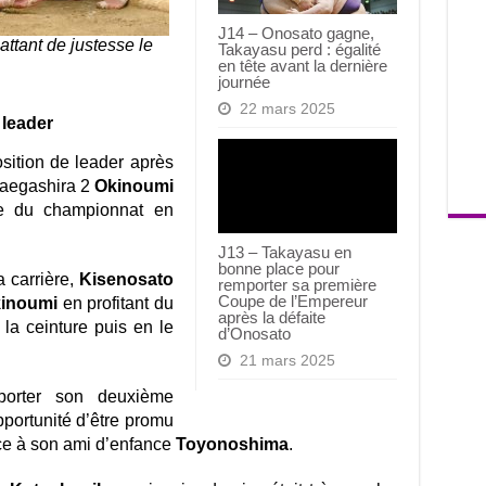
J14 – Onosato gagne,
ttant de justesse le
Takayasu perd : égalité
en tête avant la dernière
journée
22 mars 2025
 leader
sition de leader après
maegashira 2
Okinoumi
e du championnat en
J13 – Takayasu en
bonne place pour
a carrière,
Kisenosato
remporter sa première
Coupe de l’Empereur
inoumi
en profitant du
après la défaite
 la ceinture puis en le
d’Onosato
21 mars 2025
porter son deuxième
opportunité d’être promu
ace à son ami d’enfance
Toyonoshima
.