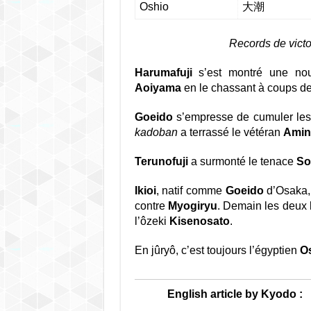
Oshio
大潮
Records de victo
Harumafuji
s’est montré une nouve
Aoiyama
en le chassant à coups de 
Goeido
s’empresse de cumuler les 
kadoban
a terrassé le vétéran
Amini
Terunofuji
a surmonté le tenace
So
Ikioi
, natif comme
Goeido
d’Osaka, 
contre
Myogiryu
. Demain les deux
l’ôzeki
Kisenosato
.
En jûryô, c’est toujours l’égyptien
O
English article by Kyodo :