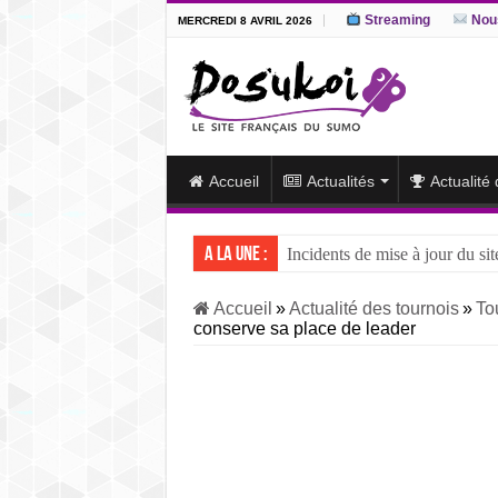
Streaming
Nous
MERCREDI 8 AVRIL 2026
Accueil
Actualités
Actualité
A la une :
Incidents de mise à jour du sit
J15 – L’ôzeki ukrainien Aonis
Accueil
»
Actualité des tournois
»
To
conserve sa place de leader
J14 – Aonishiki dominé par Ono
J13 – Aonishiki conserve la tê
J12 – Aonishiki prend la tête 