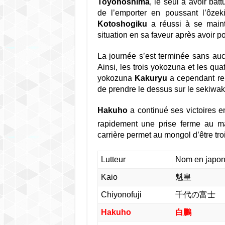
Toyonoshima
, le seul a avoir bat
de l’emporter en poussant l’ôzeki
Kotoshogiku
a réussi à se mainte
situation en sa faveur après avoir p
La journée s’est terminée sans au
Ainsi, les trois yokozuna et les qua
yokozuna
Kakuryu
a cependant ren
de prendre le dessus sur le sekiwa
Hakuho
a continué ses victoires 
rapidement une prise ferme au m
carrière permet au mongol d’être tro
Lutteur
Nom en japon
Kaio
魁皇
Chiyonofuji
千代の富士
Hakuho
白鵬