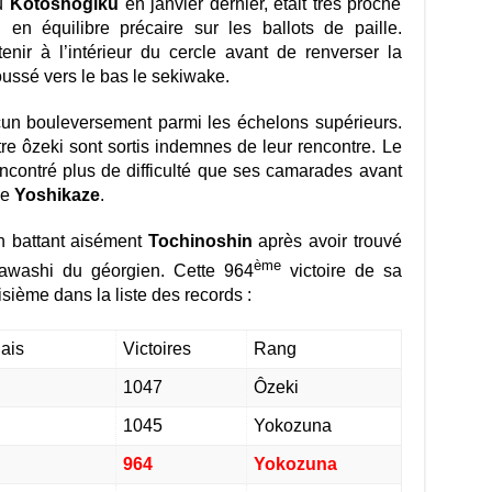
tu
Kotoshogiku
en janvier dernier, était très proche
 en équilibre précaire sur les ballots de paille.
nir à l’intérieur du cercle avant de renverser la
oussé vers le bas le sekiwake.
cun bouleversement parmi les échelons supérieurs.
tre ôzeki sont sortis indemnes de leur rencontre. Le
contré plus de difficulté que ses camarades avant
ke
Yoshikaze
.
en battant aisément
Tochinoshin
après avoir trouvé
ème
awashi du géorgien. Cette 964
victoire de sa
isième dans la liste des records :
ais
Victoires
Rang
1047
Ôzeki
1045
Yokozuna
964
Yokozuna