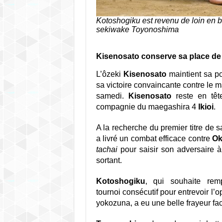
Kotoshogiku est revenu de loin en ba
sekiwake Toyonoshima
Kisenosato conserve sa place de
L’ôzeki
Kisenosato
maintient sa po
sa victoire convaincante contre le 
samedi.
Kisenosato
reste en têt
compagnie du maegashira 4
Ikioi
.
A la recherche du premier titre de s
a livré un combat efficace contre
Ok
tachai
pour saisir son adversaire à
sortant.
Kotoshogiku
, qui souhaite rem
tournoi consécutif pour entrevoir l’
yokozuna, a eu une belle frayeur f