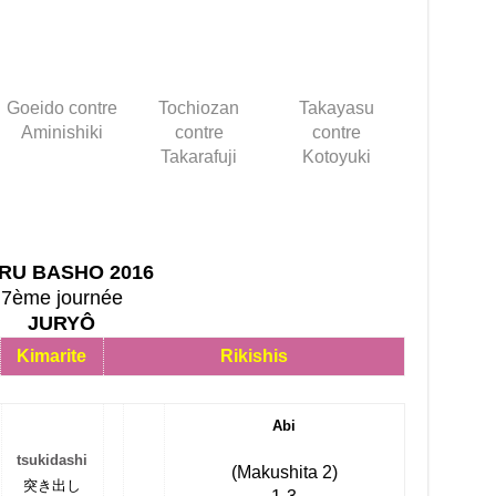
Goeido contre
Tochiozan
Takayasu
Aminishiki
contre
contre
Takarafuji
Kotoyuki
RU BASHO 2016
7ème journée
JURYÔ
Kimarite
Rikishis
Abi
tsukidashi
(Makushita 2)
突き出し