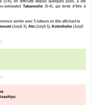
o
(3-6), en difficulté depuis quelques jours, a été
ex-
sekiwake
)
Takanosho
(5-4), qui tente d’être à
nnonce serrée avec 5 lutteurs en tête affichant le
noumi
(Juryô 3),
Abi
(Juryô 5),
Kotoshoho
(Juryô
:
 :
ma
Asashiyu