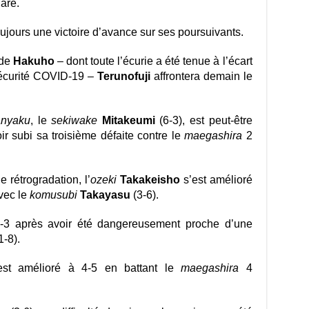
laré.
ujours une victoire d’avance sur ses poursuivants.
 de
Hakuho
– dont toute l’écurie a été tenue à l’écart
sécurité COVID-19 –
Terunofuji
affrontera demain le
anyaku
, le
sekiwake
Mitakeumi
(6-3), est peut-être
oir subi sa troisième défaite contre le
maegashira
2
e rétrogradation, l’
ozeki
Takakeisho
s’est amélioré
avec le
komusubi
Takayasu
(3-6).
6-3 après avoir été dangereusement proche d’une
1-8).
st amélioré à 4-5 en battant le
maegashira
4