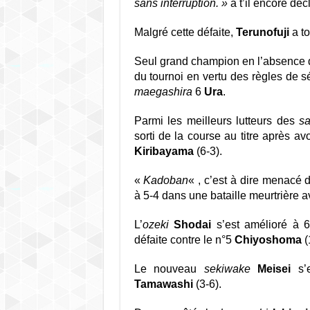
sans interruption. »
à t’il encore déc
Malgré cette défaite,
Terunofuji
a to
Seul grand champion en l’absence
du tournoi en vertu des règles de 
maegashira
6
Ura
.
Parmi les
meilleurs lutteurs des
s
sorti de la course au titre après av
Kiribayama
(6-3).
«
Kadoban
« , c’est à dire menacé d
à 5-4 dans une bataille meurtrière 
L’
ozeki
Shodai
s’est amélioré à 
défaite contre le n°5
Chiyoshoma
(
Le nouveau
sekiwake
Meisei
s’e
Tamawashi
(3-6).