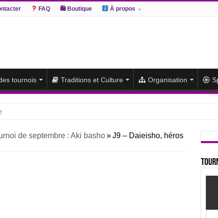
ntacter
FAQ
🛍 Boutique
À propos
 des tournois
Traditions et Culture
Organisation
S
e
hiki remporte un deuxième titre consécutif après un barrage
urnoi de septembre : Aki basho
»
J9 – Daieisho, héros
sato et Atamifuji rejoint la tête
te du classement et poursuit sa série de victoires face à un Hoshoryu d
Tourn
du classement après les défaites d’Abi et d’Atamifuji