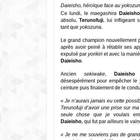
Daieisho, héroïque face au yokozu
Ce lundi, le
maegashira
Daieisho
absolu,
Terunofuji
, lui infligeant
tant que
yokozuna
.
Le grand champion nouvellement 
après avoir peiné à rétablir ses ap
expulsé par
yorikiri
et avec la maniè
Daieisho
.
Ancien
sekiwake
,
Daieisho
(
désespérément pour empêcher le
ceinture puis finalement de le cond
« Je n’aurais jamais eu cette possibi
Terunofuji d’avoir une prise sur ma 
seule chose que je voulais em
Daieisho
, qui fut par ailleurs le va
« Je ne me souviens pas de grand-c