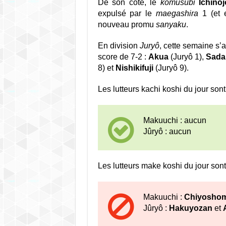
De son côté, le
komusubi
Ichinoj
expulsé par le
maegashira
1 (et 
nouveau promu
sanyaku
.
En division
Juryô
, cette semaine s’a
score de 7-2 :
Akua
(Juryô 1),
Sada
8) et
Nishikifuji
(Juryô 9).
Les lutteurs kachi koshi du jour sont 
Makuuchi : aucun
Jûryô : aucun
Les lutteurs make koshi du jour sont
Makuuchi :
Chiyosho
Jûryô :
Hakuyozan
et