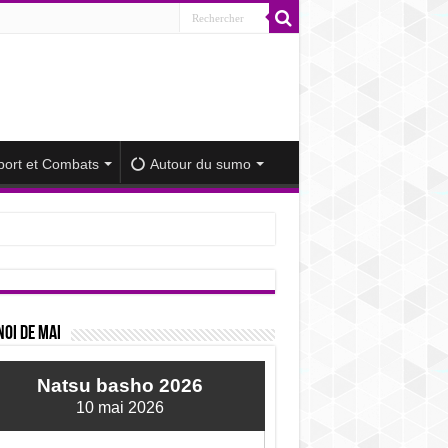
port et Combats
Autour du sumo
iminué
oi de mai
Natsu basho 2026
10 mai 2026