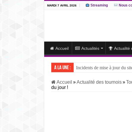
Streaming
Nous co
MARDI 7 AVRIL 2026
Accueil
Actualités
Actualité
A la une :
Incidents de mise à jour du sit
J15 – L’ôzeki ukrainien Aonis
Accueil
»
Actualité des tournois
»
To
du jour !
J14 – Aonishiki dominé par Ono
J13 – Aonishiki conserve la tê
J12 – Aonishiki prend la tête 