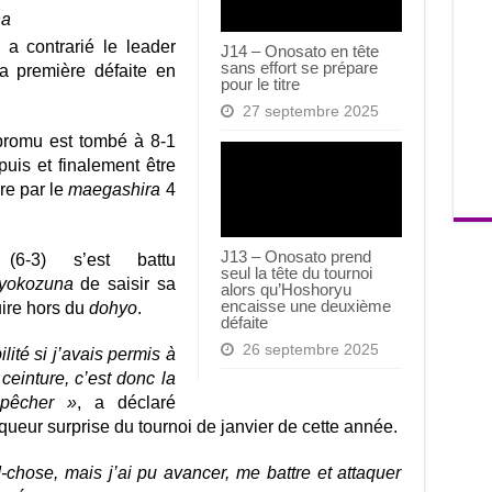
na
a contrarié le
leader
J14 – Onosato en tête
sans effort se prépare
 sa première défaite en
pour le titre
27 septembre 2025
promu est tombé à 8-1
puis et finalement être
re par le
maegashira
4
J13 – Onosato prend
6-3) s’est battu
seul la tête du tournoi
yokozuna
de saisir sa
alors qu’Hoshoryu
encaisse une deuxième
uire hors du
dohyo
.
défaite
26 septembre 2025
lité si j’avais permis à
ceinture, c’est donc la
pêcher »
, a déclaré
inqueur surprise du tournoi de janvier de cette année.
hose, mais j’ai pu avancer, me battre et attaquer