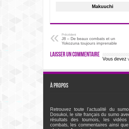
Makuuchi
Précédent
J8 – De beaux combats et un
Yokozuna toujours imprenable
Laisser un commentaire
Vous devez
À propos
Retrouvez toute l'actualité du sumo
Dosukoi, le site français du sumo ave
résultats des tournois, les vidéos
combats, les commentaires ainsi que