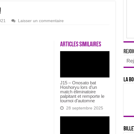
!
021
Laisser un commentaire
Articles similaires
Rejoi
Rej
La bo
J15 – Onosato bat
Hoshoryu lors d’un
match éliminatoire
palpitant et remporte le
tournoi d’automne
28 septembre 2025
Bille