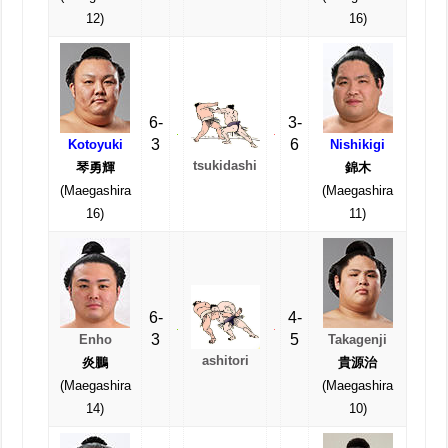
12)
16)
6-
3-
3
6
Kotoyuki
Nishikigi
tsukidashi
琴勇輝
錦木
(Maegashira
(Maegashira
16)
11)
6-
4-
3
5
Enho
Takagenji
ashitori
炎鵬
貴源治
(Maegashira
(Maegashira
14)
10)