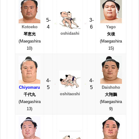
5-
3-
4
6
Kotoeko
Yago
oshidashi
琴恵光
矢後
(Maegashira
(Maegashira
10)
15)
4-
4-
5
5
Chiyomaru
Daishoho
oshitaoshi
千代丸
大翔鵬
(Maegashira
(Maegashira
13)
9)