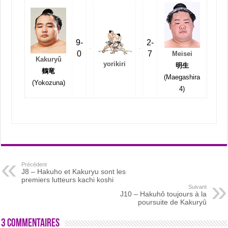
9-
2-
0
7
Meisei
Kakuryû
yorikiri
明生
鶴竜
(Maegashira
(Yokozuna)
4)
Précédent
J8 – Hakuho et Kakuryu sont les
premiers lutteurs kachi koshi
Suivant
J10 – Hakuhô toujours à la
poursuite de Kakuryû
3 commentaires