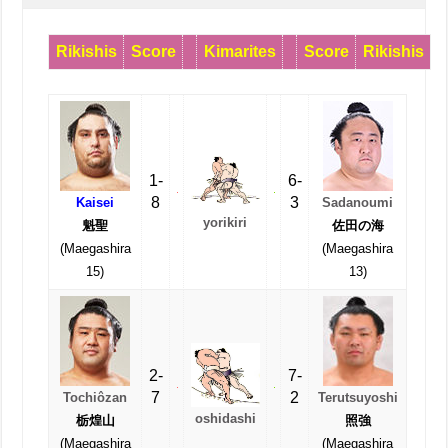
Rikishis
Score
Kimarites
Score
Rikishis
1-
6-
8
3
Kaisei
Sadanoumi
yorikiri
魁聖
佐田の海
(Maegashira
(Maegashira
15)
13)
2-
7-
7
2
Tochiôzan
Terutsuyoshi
oshidashi
栃煌山
照強
(Maegashira
(Maegashira