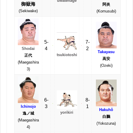
uwatenage
御嶽海
阿炎
(Sekiwake)
(Komusubi)
5-
7-
4
2
Shodai
Takayasu
tsukiotoshi
正代
高安
(Maegashira
(Ozeki)
3)
6-
8-
3
1
Ichinojo
Hakuhô
yorikiri
逸ノ城
白鵬
(Maegashira
(Yokozuna)
4)