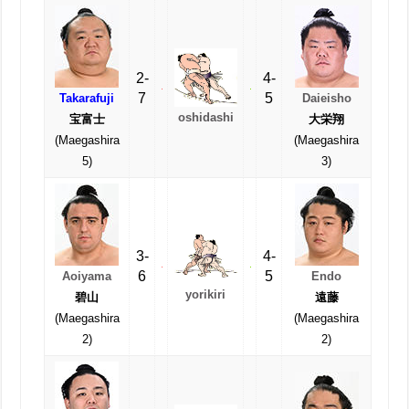
2-
4-
7
5
Takarafuji
Daieisho
oshidashi
宝富士
大栄翔
(Maegashira
(Maegashira
5)
3)
3-
4-
6
5
Aoiyama
Endo
yorikiri
碧山
遠藤
(Maegashira
(Maegashira
2)
2)