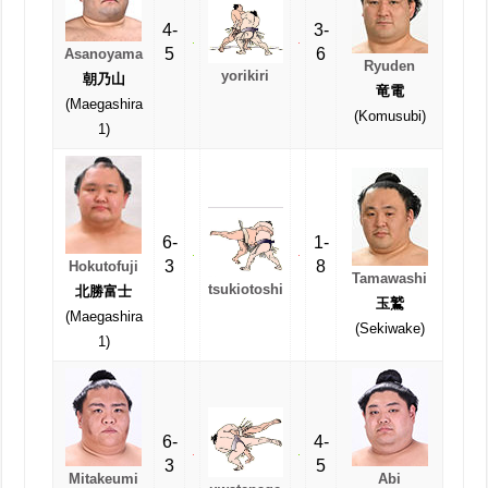
4-
3-
5
6
Asanoyama
Ryuden
yorikiri
朝乃山
竜電
(Maegashira
(Komusubi)
1)
6-
1-
3
8
Hokutofuji
Tamawashi
tsukiotoshi
北勝富士
玉鷲
(Maegashira
(Sekiwake)
1)
6-
4-
3
5
Mitakeumi
Abi