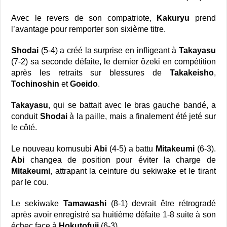
Avec le revers de son compatriote,
Kakuryu
prend
l’avantage pour remporter son sixième titre.
Shodai
(5-4) a créé la surprise en infligeant à
Takayasu
(7-2) sa seconde défaite, le dernier ôzeki en compétition
après les retraits sur blessures de
Takakeisho
,
Tochinoshin
et
Goeido
.
Takayasu
, qui se battait avec le bras gauche bandé, a
conduit
Shodai
à la paille, mais a finalement été jeté sur
le côté.
Le nouveau komusubi
Abi
(4-5) a battu
Mitakeumi
(6-3).
Abi
changea de position pour éviter la charge de
Mitakeumi
, attrapant la ceinture du sekiwake et le tirant
par le cou.
Le sekiwake
Tamawashi
(8-1) devrait être rétrogradé
après avoir enregistré sa huitième défaite 1-8 suite à son
échec face à
Hokutofuji
(6-3).