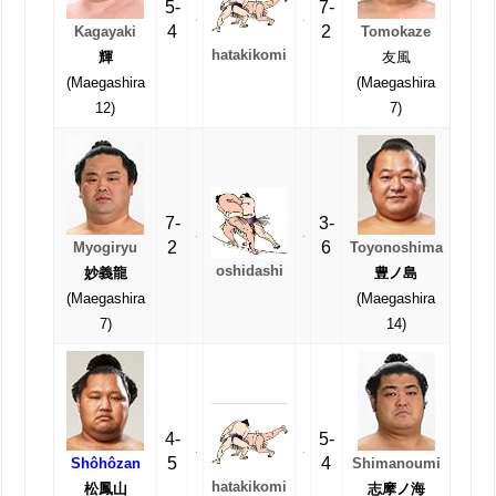
5-
7-
4
2
Kagayaki
Tomokaze
hatakikomi
輝
友風
(Maegashira
(Maegashira
12)
7)
7-
3-
2
6
Myogiryu
Toyonoshima
oshidashi
妙義龍
豊ノ島
(Maegashira
(Maegashira
7)
14)
4-
5-
5
4
Shôhôzan
Shimanoumi
hatakikomi
松鳳山
志摩ノ海