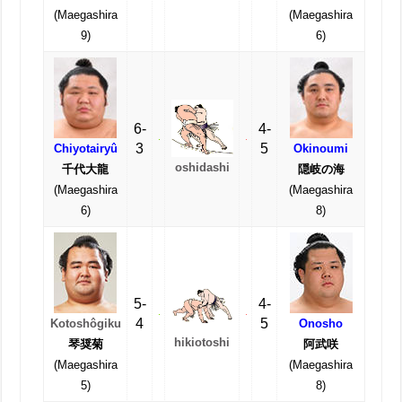
(Maegashira
(Maegashira
9)
6)
6-
4-
3
5
Chiyotairyû
Okinoumi
oshidashi
千代大龍
隠岐の海
(Maegashira
(Maegashira
6)
8)
5-
4-
4
5
Kotoshôgiku
Onosho
hikiotoshi
琴奨菊
阿武咲
(Maegashira
(Maegashira
5)
8)