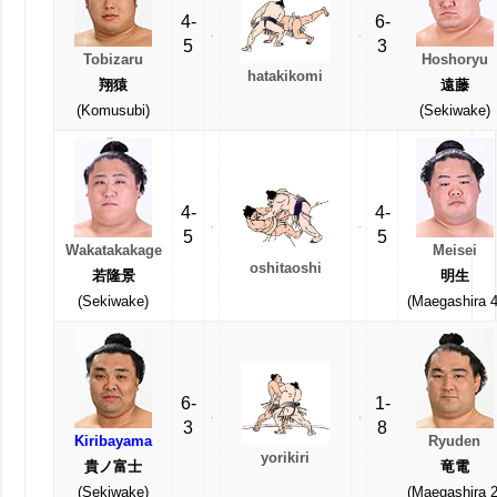
4-
6-
5
3
Tobizaru
Hoshoryu
hatakikomi
翔猿
遠藤
(Komusubi)
(Sekiwake)
4-
4-
5
5
Wakatakakage
Meisei
oshitaoshi
若隆景
明生
(Sekiwake)
(Maegashira 4
6-
1-
3
8
Kiribayama
Ryuden
yorikiri
貴ノ富士
竜電
(Sekiwake)
(Maegashira 2