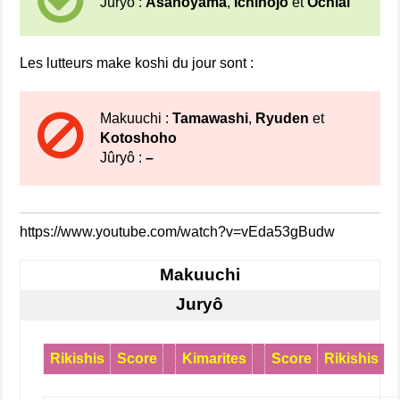
Jûryô :
Asanoyama
,
Ichinojo
et
Ochiai
Les lutteurs make koshi du jour sont :
Makuuchi :
Tamawashi
,
Ryuden
et
Kotoshoho
Jûryô :
–
https://www.youtube.com/watch?v=vEda53gBudw
Makuuchi
Juryô
Rikishis
Score
Kimarites
Score
Rikishis