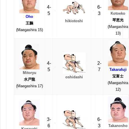
4-
6-
5
3
Kotoeko
Oho
琴恵光
hikiotoshi
王鵬
(Maegashira
(Maegashira 15)
13)
4-
2-
5
7
Takarafuji
Mitoryu
宝富士
oshidashi
水戸龍
(Maegashira
(Maegashira 17)
12)
3-
6-
6
3
Takanosho
Kagayaki