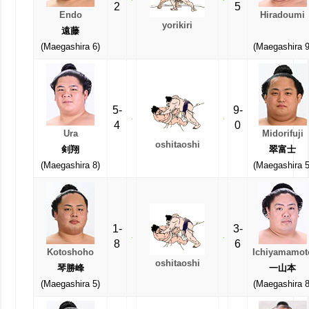
2
5
Endo
Hiradoumi
yorikiri
遠藤
(Maegashira 6)
(Maegashira 9
5-
9-
4
0
Ura
Midorifuji
oshitaoshi
剣翔
翠富士
(Maegashira 8)
(Maegashira 5
1-
3-
8
6
Kotoshoho
Ichiyamamot
oshitaoshi
琴勝峰
一山本
(Maegashira 5)
(Maegashira 8