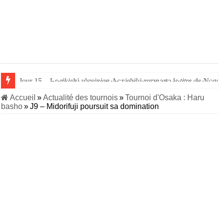
Jour 14 – Aonishiki triomphe de Takerufuji et se rapproche du tit
Accueil
»
Actualité des tournois
»
Tournoi d'Osaka : Haru
basho
»
J9 – Midorifuji poursuit sa domination