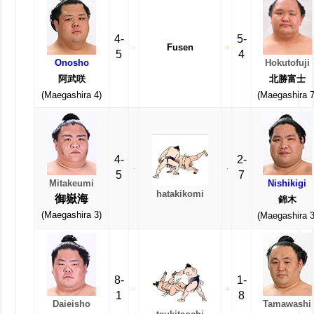
4-
5-
Fusen
5
4
Onosho
Hokutofuji
阿武咲
北勝富士
(Maegashira 4)
(Maegashira 7
4-
2-
5
7
Mitakeumi
Nishikigi
hatakikomi
御嶽海
錦木
(Maegashira 3)
(Maegashira 3
8-
1-
1
8
Daieisho
Tamawashi