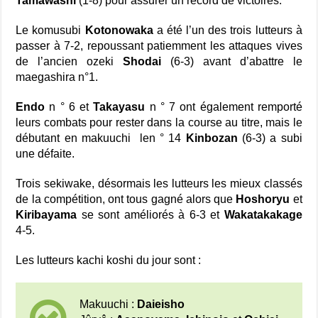
Tamawashi
(1-8) pour assurer un record de victoires.
Le komusubi
Kotonowaka
a été l’un des trois lutteurs à
passer à 7-2, repoussant patiemment les attaques vives
de l’ancien ozeki
Shodai
(6-3) avant d’abattre le
maegashira n°1.
Endo
n ° 6 et
Takayasu
n ° 7 ont également remporté
leurs combats pour rester dans la course au titre, mais le
débutant en makuuchi len ° 14
Kinbozan
(6-3) a subi
une défaite.
Trois sekiwake, désormais les lutteurs les mieux classés
de la compétition, ont tous gagné alors que
Hoshoryu
et
Kiribayama
se sont améliorés à 6-3 et
Wakatakakage
4-5.
Les lutteurs kachi koshi du jour sont :
Makuuchi :
Daieisho