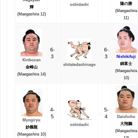
隆の勝
oshidashi
輝
(Maegashira
(Maegashira 12)
11)
6-
6-
3
3
Nishikifuji
Kinbozan
錦富士
shitatedashinage
金峰山
(Maegashira
(Maegashira 14)
10)
4-
5-
5
4
Daishoho
Myogiryu
大翔鵬
oshidashi
妙義龍
(Maegashira
(Maegashira 10)
13)