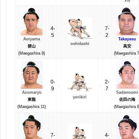
4-
7-
5
2
Aoiyama
Takayasu
oshidashi
碧山
高安
(Maegashira 9)
(Maegashira 7
0-
2-
9
7
Azumaryu
Sadanoumi
yorikiri
東龍
佐田の海
(Maegashira 11)
(Maegashira 6
7-
4-