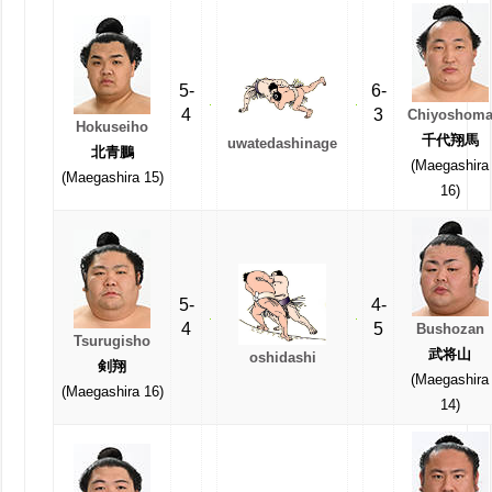
5-
6-
4
3
Chiyoshom
Hokuseiho
千代翔馬
uwatedashinage
北青鵬
(Maegashira
(Maegashira 15)
16)
5-
4-
4
5
Bushozan
Tsurugisho
武将山
oshidashi
剣翔
(Maegashira
(Maegashira 16)
14)