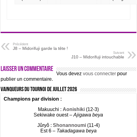
Précédent
J8 – Midorifuji garde la tête !
Suivant
J10 – Midorifuji intouchable
Laisser un commentaire
Vous devez
vous connecter
pour
publier un commentaire.
Vainqueurs du tournoi de Juillet 2026
Champions par division :
Makuuchi :
Aonishiki
(12-3)
Sekiwake ouest –
Ajigawa beya
Jûryô :
Shonannoumi
(11-4)
Est 6 –
Takadagawa beya