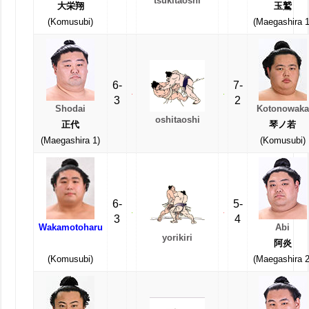
tsukitaoshi
大栄翔
玉鷲
(Komusubi)
(Maegashira 1
6-
7-
3
2
Shodai
Kotonowaka
oshitaoshi
正代
琴ノ若
(Maegashira 1)
(Komusubi)
6-
5-
3
4
Wakamotoharu
Abi
yorikiri
阿炎
(Komusubi)
(Maegashira 2