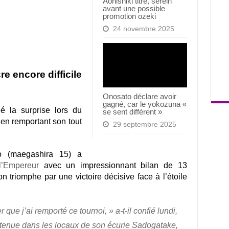
Aonishiki titré, serein
avant une possible
promotion ozeki
24 novembre 2025
e encore difficile
Onosato déclare avoir
gagné, car le yokozuna «
é la surprise lors du
se sent différent »
n remportant son tout
29 septembre 2025
o (maegashira 15) a
’Empereur
avec un impressionnant bilan de 13
son triomphe par une victoire décisive face à l’étoile
 que j’ai remporté ce tournoi, » a-t-il confié lundi,
 tenue dans les locaux de son écurie Sadogatake,