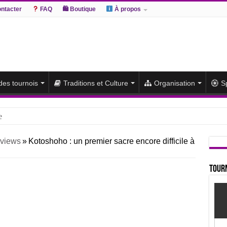
ntacter
FAQ
🛍 Boutique
À propos
 des tournois
Traditions et Culture
Organisation
S
e
hiki remporte un deuxième titre consécutif après un barrage
rviews
»
Kotoshoho : un premier sacre encore difficile à
sato et Atamifuji rejoint la tête
te du classement et poursuit sa série de victoires face à un Hoshoryu d
Tourn
du classement après les défaites d’Abi et d’Atamifuji