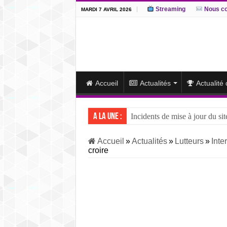
Streaming
Nous co
MARDI 7 AVRIL 2026
Accueil
Actualités
Actualité
A la une :
Incidents de mise à jour du sit
J15 – L’ôzeki ukrainien Aonis
Accueil
»
Actualités
»
Lutteurs
»
Inte
croire
J14 – Aonishiki dominé par Ono
J13 – Aonishiki conserve la tê
J12 – Aonishiki prend la tête 