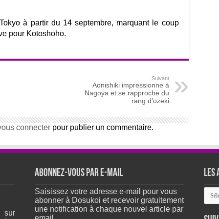
 Tokyo à partir du 14 septembre, marquant le coup
ive pour Kotoshoho.
Suivant
Aonishiki impressionne à
Nagoya et se rapproche du
rang d’ozeki
vous connecter
pour publier un commentaire.
Abonnez-vous par e-mail
Les 
Les
Saisissez votre adresse e-mail pour vous
arch
abonner à Dosukoi et recevoir gratuitement
du
une notification à chaque nouvel article par
 sur
site
email.