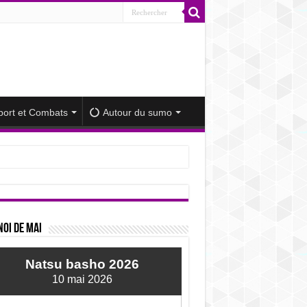
port et Combats
Autour du sumo
iminué
oi de mai
Natsu basho 2026
10 mai 2026