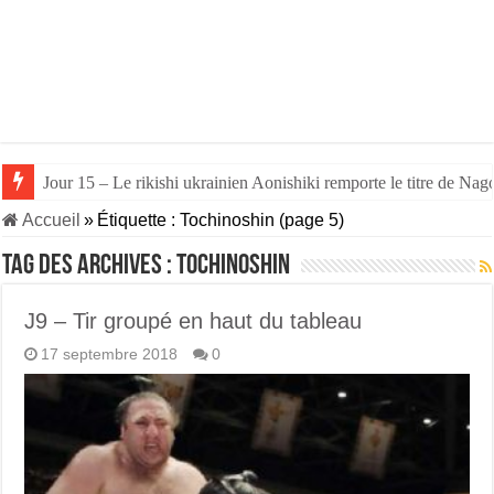
Jour 15 – Le rikishi ukrainien Aonishiki remporte le titre de Nago
Jour 14 – Aonishiki triomphe de Takerufuji et se rapproche du tit
Accueil
»
Étiquette :
Tochinoshin
(page 5)
Tag des archives :
Tochinoshin
J9 – Tir groupé en haut du tableau
17 septembre 2018
0