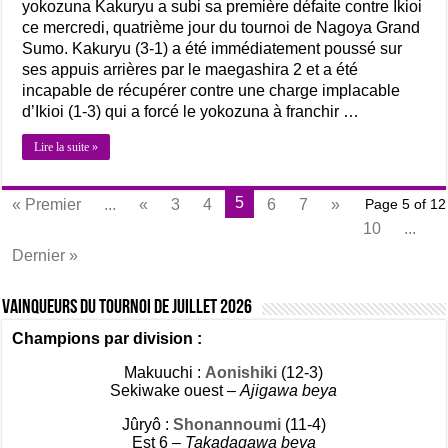
yokozuna Kakuryu a subi sa première défaite contre Ikioi
ce mercredi, quatrième jour du tournoi de Nagoya Grand
Sumo. Kakuryu (3-1) a été immédiatement poussé sur
ses appuis arrières par le maegashira 2 et a été
incapable de récupérer contre une charge implacable
d’Ikioi (1-3) qui a forcé le yokozuna à franchir …
Lire la suite »
5
« Premier
...
«
3
4
6
7
»
Page 5 of 12
10
...
Dernier »
Vainqueurs du tournoi de Juillet 2026
Champions par division :
Makuuchi :
Aonishiki
(12-3)
Sekiwake ouest –
Ajigawa beya
Jûryô :
Shonannoumi
(11-4)
Est 6 –
Takadagawa beya