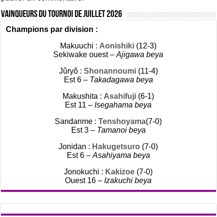
Vainqueurs du tournoi de Juillet 2026
Champions par division :
Makuuchi :
Aonishiki
(12-3)
Sekiwake ouest –
Ajigawa beya
Jûryô :
Shonannoumi
(11-4)
Est 6 –
Takadagawa beya
Makushita :
Asahifuji
(6-1)
Est 11 –
Isegahama beya
Sandanme :
Tenshoyama
(7-0)
Est 3 –
Tamanoi beya
Jonidan :
Hakugetsuro
(7-0)
Est 6 –
Asahiyama beya
Jonokuchi :
Kakizoe
(7-0)
Ouest 16 –
Izakuchi beya