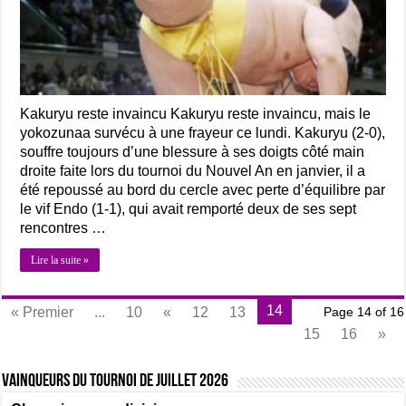
Kakuryu reste invaincu Kakuryu reste invaincu, mais le
yokozunaa survécu à une frayeur ce lundi. Kakuryu (2-0),
souffre toujours d’une blessure à ses doigts côté main
droite faite lors du tournoi du Nouvel An en janvier, il a
été repoussé au bord du cercle avec perte d’équilibre par
le vif Endo (1-1), qui avait remporté deux de ses sept
rencontres …
Lire la suite »
14
« Premier
...
10
«
12
13
Page 14 of 16
15
16
»
Vainqueurs du tournoi de Juillet 2026