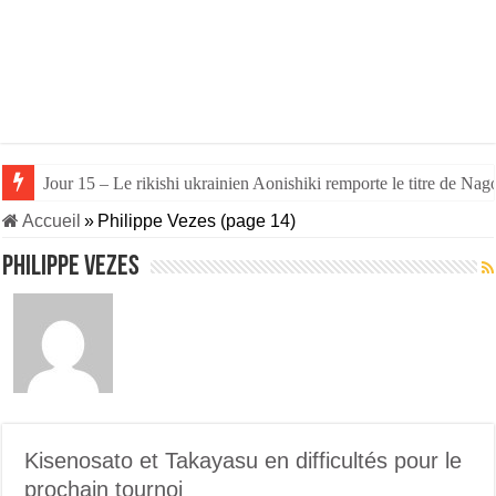
Jour 15 – Le rikishi ukrainien Aonishiki remporte le titre de Nago
Jour 14 – Aonishiki triomphe de Takerufuji et se rapproche du tit
Accueil
»
Philippe Vezes (page 14)
Philippe Vezes
Kisenosato et Takayasu en difficultés pour le
prochain tournoi