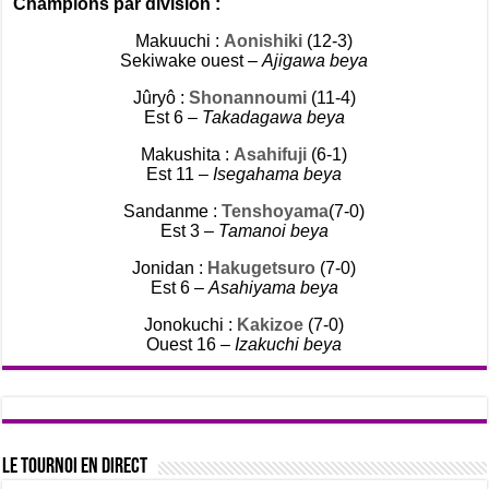
Champions par division :
Makuuchi :
Aonishiki
(12-3)
Sekiwake ouest –
Ajigawa beya
Jûryô :
Shonannoumi
(11-4)
Est 6 –
Takadagawa beya
Makushita :
Asahifuji
(6-1)
Est 11 –
Isegahama beya
Sandanme :
Tenshoyama
(7-0)
Est 3 –
Tamanoi beya
Jonidan :
Hakugetsuro
(7-0)
Est 6 –
Asahiyama beya
Jonokuchi :
Kakizoe
(7-0)
Ouest 16 –
Izakuchi beya
Le tournoi en direct