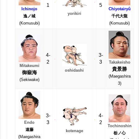
1
5
Ichinojo
Chiyotairyû
yorikiri
逸ノ城
千代大龍
(Komusubi)
(Komusubi)
4-
3-
2
3
Takakeisho
Mitakeumi
貴景勝
oshidashi
御嶽海
(Maegashira
(Sekiwake)
3)
3-
4-
3
2
Endo
Tochinoshin
遠藤
kotenage
栃ノ心
(Maegashira