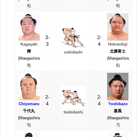
6)
8)
3-
2-
3
4
Kagayaki
Hokutofuji
輝
北勝富士
oshidashi
(Maegashira
(Maegashira
8)
6)
2-
2-
4
4
Chiyomaru
Yoshikaze
千代丸
嘉風
tsukidashi
(Maegashira
(Maegashira
5)
7)