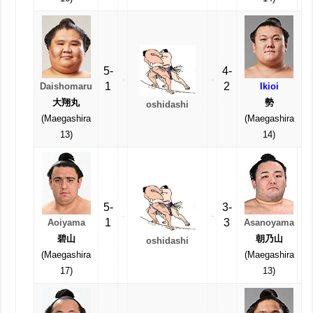
5-
4-
1
2
Daishomaru
Ikioi
大翔丸
勢
oshidashi
(Maegashira
(Maegashira
13)
14)
5-
3-
1
3
Aoiyama
Asanoyama
碧山
朝乃山
oshidashi
(Maegashira
(Maegashira
17)
13)