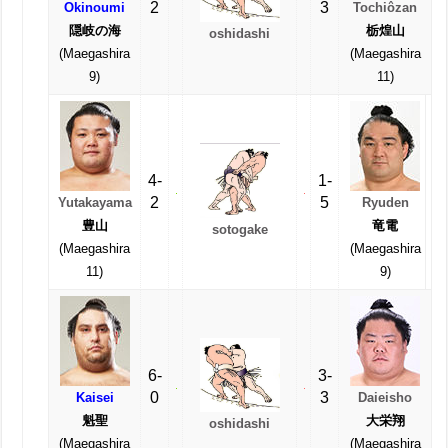
2
3
Okinoumi
Tochiôzan
隠岐の海
栃煌山
oshidashi
(Maegashira
(Maegashira
9)
11)
4-
1-
2
5
Yutakayama
Ryuden
豊山
竜電
sotogake
(Maegashira
(Maegashira
11)
9)
6-
3-
0
3
Kaisei
Daieisho
魁聖
大栄翔
oshidashi
(Maegashira
(Maegashira