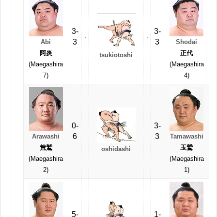
3-
3-
3
3
Abi
Shodai
阿炎
正代
tsukiotoshi
(Maegashira
(Maegashira
7)
4)
0-
3-
6
3
Arawashi
Tamawashi
荒鷲
玉鷲
oshidashi
(Maegashira
(Maegashira
2)
1)
5-
1-