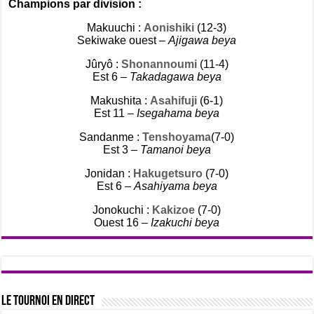
Champions par division :
Makuuchi :
Aonishiki
(12-3)
Sekiwake ouest –
Ajigawa beya
Jûryô :
Shonannoumi
(11-4)
Est 6 –
Takadagawa beya
Makushita :
Asahifuji
(6-1)
Est 11 –
Isegahama beya
Sandanme :
Tenshoyama
(7-0)
Est 3 –
Tamanoi beya
Jonidan :
Hakugetsuro
(7-0)
Est 6 –
Asahiyama beya
Jonokuchi :
Kakizoe
(7-0)
Ouest 16 –
Izakuchi beya
Le tournoi en direct