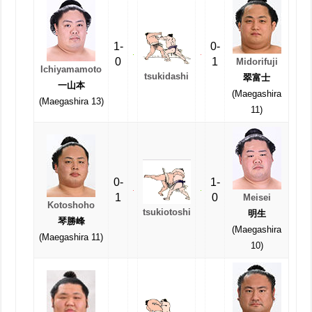
1-
0-
0
1
Midorifuji
Ichiyamamoto
tsukidashi
翠富士
一山本
(Maegashira
(Maegashira 13)
11)
0-
1-
1
0
Meisei
Kotoshoho
tsukiotoshi
明生
琴勝峰
(Maegashira
(Maegashira 11)
10)