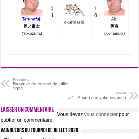
0-
1-
1
0
Terunofuji
Abi
okuridashi
照ノ富士
阿炎
(Yokozuna)
(Komusubi)
Précédent
Banzuke du tournoi de juillet
2022
Suivant
J2 – Aucun san’yaku invaincu
Laisser un commentaire
Vous devez
vous connecter
pour
publier un commentaire.
Vainqueurs du tournoi de Juillet 2026