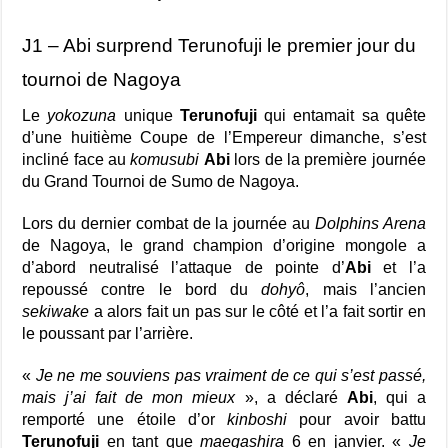
J1 – Abi surprend Terunofuji le premier jour du
tournoi de Nagoya
Le
yokozuna
unique
Terunofuji
qui entamait sa quête
d’une huitième Coupe de l’Empereur dimanche, s’est
incliné face au
komusubi
Abi
lors de la première journée
du Grand Tournoi de Sumo de Nagoya.
Lors du dernier combat de la journée au
Dolphins Arena
de Nagoya, le grand champion d’origine mongole a
d’abord neutralisé l’attaque de pointe d’
Abi
et l’a
repoussé contre le bord du
dohyô
, mais l’ancien
sekiwake
a alors fait un pas sur le côté et l’a fait sortir en
le poussant par l’arrière.
«
Je ne me souviens pas vraiment de ce qui s’est passé,
mais j’ai fait de mon mieux
», a déclaré
Abi
, qui a
remporté une étoile d’or
kinboshi
pour avoir battu
Terunofuji
en tant que
maegashira
6 en janvier. «
Je