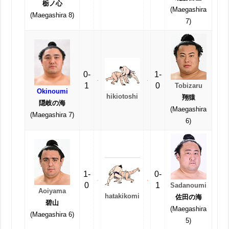
栃ノ心
(Maegashira
(Maegashira 8)
7)
0-
1-
1
0
Tobizaru
Okinoumi
hikiotoshi
翔猿
隠岐の海
(Maegashira
(Maegashira 7)
6)
1-
0-
0
1
Sadanoumi
Aoiyama
hatakikomi
佐田の海
碧山
(Maegashira
(Maegashira 6)
5)