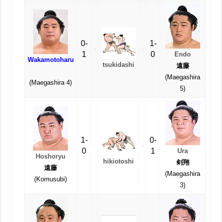
0-
1-
1
0
Endo
Wakamotoharu
tsukidashi
遠藤
(Maegashira
(Maegashira 4)
5)
1-
0-
0
1
Ura
Hoshoryu
hikiotoshi
剣翔
遠藤
(Maegashira
(Komusubi)
3)