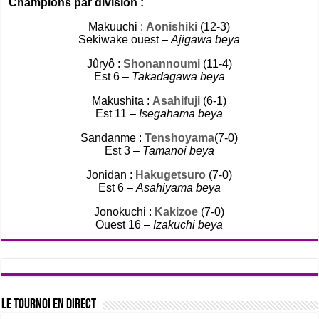
Champions par division :
Makuuchi :
Aonishiki
(12-3)
Sekiwake ouest –
Ajigawa beya
Jûryô :
Shonannoumi
(11-4)
Est 6 –
Takadagawa beya
Makushita :
Asahifuji
(6-1)
Est 11 –
Isegahama beya
Sandanme :
Tenshoyama
(7-0)
Est 3 –
Tamanoi beya
Jonidan :
Hakugetsuro
(7-0)
Est 6 –
Asahiyama beya
Jonokuchi :
Kakizoe
(7-0)
Ouest 16 –
Izakuchi beya
Le tournoi en direct