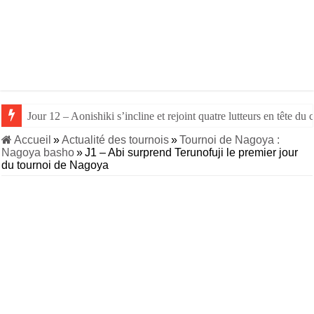
Jour 12 – Aonishiki s’incline et rejoint quatre lutteurs en tête d
Jour 11 – Avec 10 victoires, Aonishiki retrouve le rang d’ôzeki et
Accueil
»
Actualité des tournois
»
Tournoi de Nagoya :
Nagoya basho
»
J1 – Abi surprend Terunofuji le premier jour
du tournoi de Nagoya