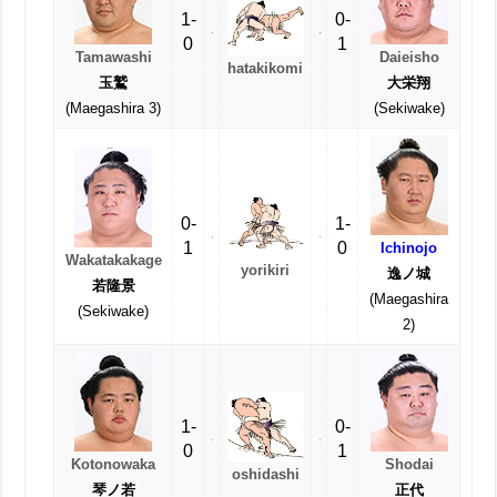
1-
0-
0
1
Tamawashi
Daieisho
hatakikomi
玉鷲
大栄翔
(Maegashira 3)
(Sekiwake)
0-
1-
1
0
Ichinojo
Wakatakakage
yorikiri
逸ノ城
若隆景
(Maegashira
(Sekiwake)
2)
1-
0-
0
1
Kotonowaka
Shodai
oshidashi
琴ノ若
正代