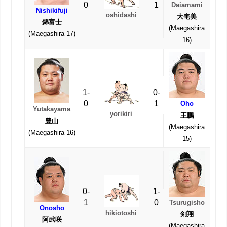
0
1
Daiamami
Nishikifuji
oshidashi
大奄美
錦富士
(Maegashira
(Maegashira 17)
16)
1-
0-
0
1
Oho
Yutakayama
yorikiri
王鵬
豊山
(Maegashira
(Maegashira 16)
15)
0-
1-
1
0
Tsurugisho
Onosho
hikiotoshi
剣翔
阿武咲
(Maegashira