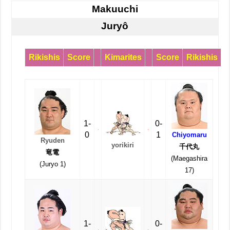
Makuuchi
Juryô
Rikishis
Score
Kimarites
Score
Rikishis
1-
0-
0
1
Chiyomaru
Ryuden
yorikiri
千代丸
竜電
(Maegashira
(Juryo 1)
17)
1-
0-