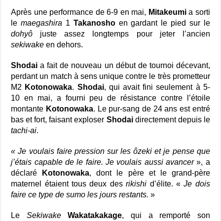
Après une performance de 6-9 en mai,
Mitakeumi
a sorti
le
maegashira
1
Takanosho
en gardant le pied sur le
dohyô
juste assez longtemps pour jeter l’ancien
sekiwake
en dehors.
Shodai
a fait de nouveau un début de tournoi décevant,
perdant un match à sens unique contre le très prometteur
M2
Kotonowaka
.
Shodai
, qui avait fini seulement à 5-
10 en mai, a fourni peu de résistance contre l’étoile
montante
Kotonowaka
. Le pur-sang de 24 ans est entré
bas et fort, faisant exploser
Shodai
directement depuis le
tachi-ai
.
« Je voulais faire pression sur les ôzeki et je pense que
j’étais capable de le faire. Je voulais aussi avancer
», a
déclaré
Kotonowaka
, dont le père et le grand-père
maternel étaient tous deux des
rikishi
d’élite. «
Je dois
faire ce type de sumo les jours restants.
»
Le
Sekiwake
Wakatakakage
, qui a remporté son