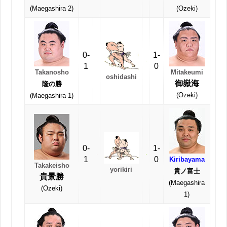
(Maegashira 2)
(Ozeki)
0-
1-
1
0
Takanosho
Mitakeumi
oshidashi
御嶽海
隆の勝
(Ozeki)
(Maegashira 1)
0-
1-
1
0
Kiribayama
Takakeisho
yorikiri
貴ノ富士
貴景勝
(Maegashira
(Ozeki)
1)