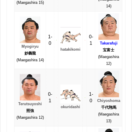
(Maegashira 15)
14)
1-
0-
0
1
Takarafuji
Myogiryu
hatakikomi
宝富士
妙義龍
(Maegashira
(Maegashira 14)
12)
0-
1-
1
0
Chiyoshoma
Terutsuyoshi
okuridashi
千代翔馬
照強
(Maegashira
(Maegashira 12)
13)