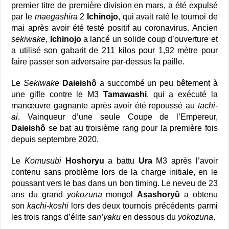
premier titre de première division en mars, a été expulsé
par le
maegashira
2
Ichinojo
, qui avait raté le tournoi de
mai après avoir été testé positif au coronavirus. Ancien
sekiwake
,
Ichinojo
a lancé un solide coup d’ouverture et
a utilisé son gabarit de 211 kilos pour 1,92 mètre pour
faire passer son adversaire par-dessus la paille.
Le
Sekiwake
Daieishô
a succombé un peu bêtement à
une gifle contre le M3
Tamawashi
, qui a exécuté la
manœuvre gagnante après avoir été repoussé au
tachi-
ai
. Vainqueur d’une seule Coupe de l’Empereur,
Daieishô
se bat au troisième rang pour la première fois
depuis septembre 2020.
Le
Komusubi
Hoshoryu
a battu
Ura
M3 après l’avoir
contenu sans problème lors de la charge initiale, en le
poussant vers le bas dans un bon timing. Le neveu de 23
ans du grand
yokozuna
mongol
Asashoryû
a obtenu
son
kachi-koshi
lors des deux tournois précédents parmi
les trois rangs d’élite
san’yaku
en dessous du
yokozuna
.