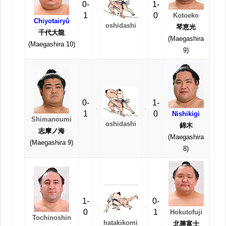
0-
1-
1
0
Kotoeko
Chiyotairyû
oshidashi
琴恵光
千代大龍
(Maegashira
(Maegashira 10)
9)
0-
1-
1
0
Nishikigi
Shimanoumi
oshidashi
錦木
志摩ノ海
(Maegashira
(Maegashira 9)
8)
1-
0-
0
1
Hokutofuji
Tochinoshin
hatakikomi
北勝富士