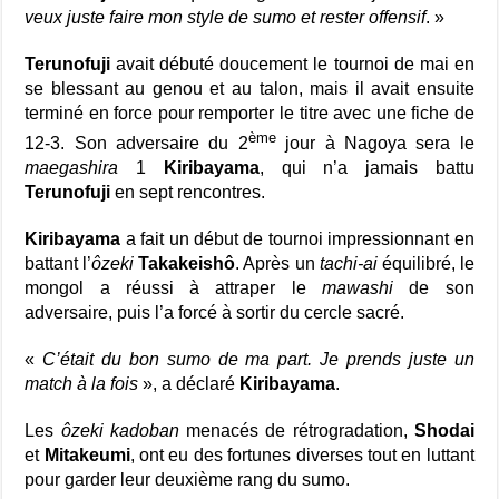
veux juste faire mon style de sumo et rester offensif
. »
Terunofuji
avait débuté doucement le tournoi de mai en
se blessant au genou et au talon, mais il avait ensuite
terminé en force pour remporter le titre avec une fiche de
ème
12-3. Son adversaire du 2
jour à Nagoya sera le
maegashira
1
Kiribayama
, qui n’a jamais battu
Terunofuji
en sept rencontres.
Kiribayama
a fait un début de tournoi impressionnant en
battant l’
ôzeki
Takakeishô
. Après un
tachi-ai
équilibré, le
mongol a réussi à attraper le
mawashi
de son
adversaire, puis l’a forcé à sortir du cercle sacré.
«
C’était du bon sumo de ma part. Je prends juste un
match à la fois
», a déclaré
Kiribayama
.
Les
ôzeki
kadoban
menacés de rétrogradation,
Shodai
et
Mitakeumi
, ont eu des fortunes diverses tout en luttant
pour garder leur deuxième rang du sumo.