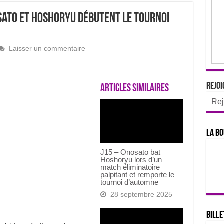
sato et Hoshoryu débutent le tournoi
Laisser un commentaire
Rejoi
Articles similaires
Rej
La bo
J15 – Onosato bat
Hoshoryu lors d’un
match éliminatoire
palpitant et remporte le
tournoi d’automne
28 septembre 2025
Bille