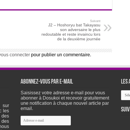
Suivant
J2 – Hoshoryu bat Takayasu
son adversaire le plus
redoutable et reste invaincu lors
de la deuxième journée
vous connecter
pour publier un commentaire.
Abonnez-vous par e-mail
Les 
Les
Saisissez votre adresse e-mail pour vous
arch
abonner à Dosukoi et recevoir gratuitement
du
une notification à chaque nouvel article par
 sur
site
email.
Suiv
c les
 des
Adresse
 des
e-
nous
mail