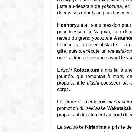
juste au-dessous de
yokozuna
, et
depuis ses débuts au plus bas niv
Hoshoryu
était sous pression pour 
pour blessure à Nagoya, son deux
neveu du grand
yokozuna
Asasho
franchir ce premier obstacle. Il a 
gifle, puis a exécuté un
watashikom
une fraction de seconde avant le
yo
L’
ôzeki
Kotozakura
a mis fin à une
journée, qui remontait à mars, e
propulsant le
rikishi
-pousseur par-
corps.
Le jeune et talentueux
maegashira
promotion du
sekiwake
Wakatakak
propulsant directement au bord du
Le
sekiwake
Kirishima
a pris le d