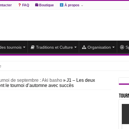
ntacter
FAQ
🛍 Boutique
À propos
 des tournois
Traditions et Culture
Organisation
S
e
hiki remporte un deuxième titre consécutif après un barrage
urnoi de septembre : Aki basho
»
J1 – Les deux
t le tournoi d’automne avec succès
sato et Atamifuji rejoint la tête
te du classement et poursuit sa série de victoires face à un Hoshoryu d
Tourn
du classement après les défaites d’Abi et d’Atamifuji