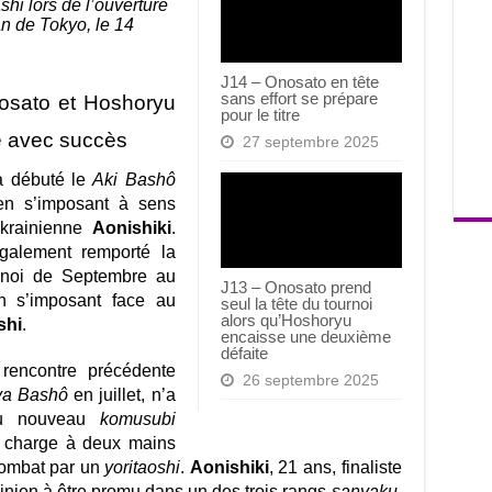
i lors de l’ouverture
 de Tokyo, le 14
J14 – Onosato en tête
sans effort se prépare
osato et Hoshoryu
pour le titre
e avec succès
27 septembre 2025
 débuté le
Aki Bashô
en s’imposant à sens
ukrainienne
Aonishiki
.
galement remporté la
ournoi de Septembre au
J13 – Onosato prend
 s’imposant face au
seul la tête du tournoi
alors qu’Hoshoryu
shi
.
encaisse une deuxième
défaite
 rencontre précédente
26 septembre 2025
a Bashô
en juillet, n’a
au nouveau
komusubi
e charge à deux mains
combat par un
yoritaoshi
.
Aonishiki
, 21 ans, finaliste
inien à être promu dans un des trois rangs
sanyaku
,