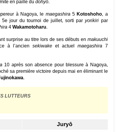
limite en paille du
dohyô
.
mpereur à Nagoya, le
maegashira
5
Kotoshoho
, a
5e jour du tournoi de juillet, sorti par
yorikiri
par
ira
4
Wakamotoharu
.
ant surprise au titre lors de ses débuts en
makuuchi
ce à l’ancien
sekiwake
et actuel
maegashira
7
a
10 après son absence pour blessure à Nagoya,
ché sa première victoire depuis mai en éliminant le
Fujinokawa
.
ES LUTTEURS
Juryô