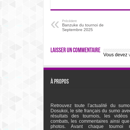
Précédent
Banzuke du tournoi de
Septembre 2025
Laisser un commentaire
Vous devez
À propos
Retrouvez toute l'actualité du sumo
Dosukoi, le site français du sumo ave
résultats des tournois, les vidéos
combats, les commentaires ainsi que
photos. Avant chaque tournoi 