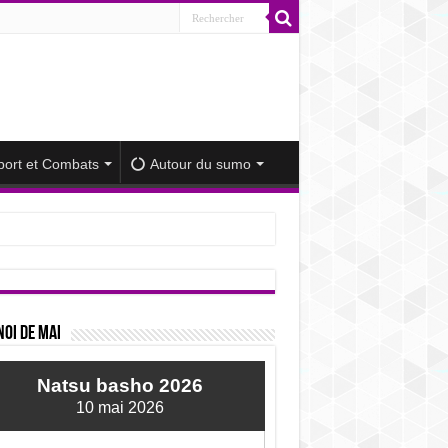
port et Combats
Autour du sumo
iminué
oi de mai
Natsu basho 2026
10 mai 2026