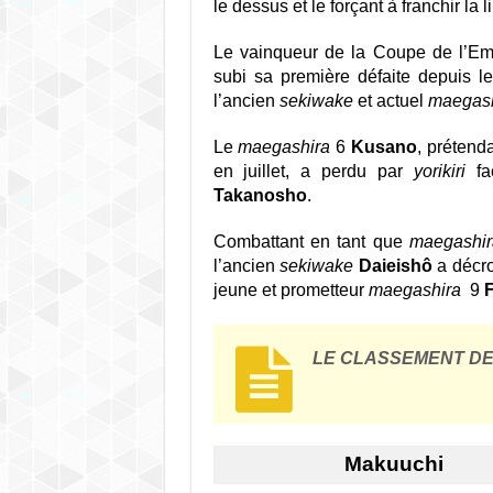
le dessus et le forçant à franchir la 
Le vainqueur de la Coupe de l’E
subi sa première défaite depuis le 
l’ancien
sekiwake
et actuel
maegash
Le
maegashira
6
Kusano
, prétend
en juillet, a perdu par
yorikiri
fa
Takanosho
.
Combattant en tant que
maegashir
l’ancien
sekiwake
Daieishô
a décro
jeune et prometteur
maegashira
9
LE CLASSEMENT D
Makuuchi