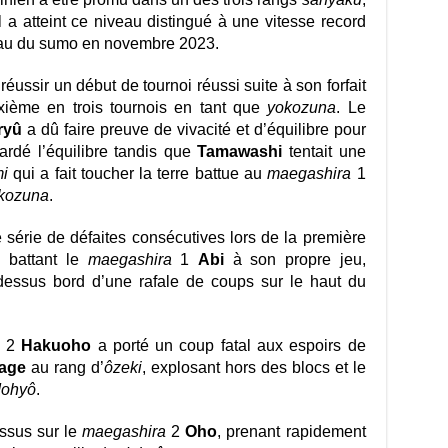
 il a atteint ce niveau distingué à une vitesse record
eau du sumo en novembre 2023.
réussir un début de tournoi réussi suite à son forfait
ième en trois tournois en tant que
yokozuna
. Le
ryû
a dû faire preuve de vivacité et d’équilibre pour
gardé l’équilibre tandis que
Tamawashi
tentait une
i
qui a fait toucher la terre battue au
maegashira
1
kozuna
.
 série de défaites consécutives lors de la première
n battant le
maegashira
1
Abi
à son propre jeu,
dessus bord d’une rafale de coups sur le haut du
2
Hakuoho
a porté un coup fatal aux espoirs de
age
au rang d’
ôzeki
, explosant hors des blocs et le
dohyô
.
essus sur le
maegashira
2
Oho
, prenant rapidement