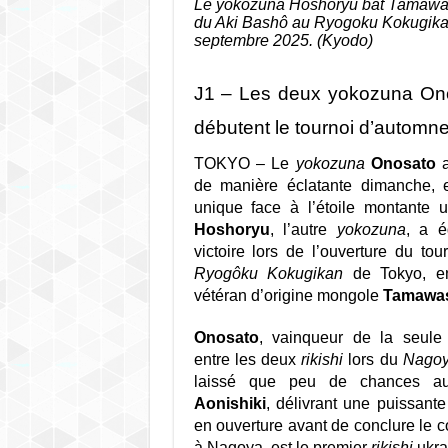
Le yokozuna Hoshoryu bat Tamawash
du Aki Bashô au Ryogoku Kokugikan
septembre 2025. (Kyodo)
J1 – Les deux yokozuna On
débutent le tournoi d’automn
TOKYO – Le
yokozuna
Onosato
a
de manière éclatante dimanche, 
unique face à l’étoile montante 
Hoshoryu
, l’autre
yokozuna
, a é
victoire lors de l’ouverture du t
Ryogôku Kokugikan
de Tokyo, en
vétéran d’origine mongole
Tamawa
Onosato
, vainqueur de la seule
entre les deux
rikishi
lors du
Nagoy
laissé que peu de chances 
Aonishiki
, délivrant une puissant
en ouverture avant de conclure le 
à Nagoya, est le premier
rikishi
ukra