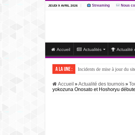
Streaming
Nous co
JEUDI 9 AVRIL 2026
Accueil
Actualités
Actualité
A la une :
Incidents de mise à jour du sit
J15 – L’ôzeki ukrainien Aonis
Accueil
»
Actualité des tournois
»
To
yokozuna Onosato et Hoshoryu débuten
J14 – Aonishiki dominé par Ono
J13 – Aonishiki conserve la tê
J12 – Aonishiki prend la tête 