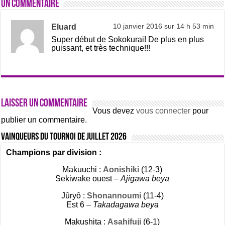
Un commentaire
Eluard
10 janvier 2016 sur 14 h 53 min
Super début de Sokokurai! De plus en plus
puissant, et très technique!!!
Laisser un commentaire
Vous devez
vous connecter
pour
publier un commentaire.
Vainqueurs du tournoi de Juillet 2026
Champions par division :
Makuuchi :
Aonishiki
(12-3)
Sekiwake ouest –
Ajigawa beya
Jûryô :
Shonannoumi
(11-4)
Est 6 –
Takadagawa beya
Makushita :
Asahifuji
(6-1)