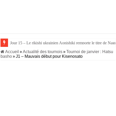
Jour 15 – Le rikishi ukrainien Aonishiki remporte le titre de Nago
Jour 14 – Aonishiki triomphe de Takerufuji et se rapproche du tit
Accueil
»
Actualité des tournois
»
Tournoi de janvier : Hatsu
basho
»
J1 – Mauvais début pour Kisenosato