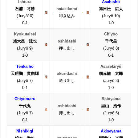
Ishiura
Asahishô
石浦 将勝
hatakikomi
旭日松 広太
(Juryô10)
叩き込み
(Juryô 10)
0-1
1-0
Kyokutaisei
Chiyoo
旭大星 託也
oshidashi
千代皇
(Juryô 9)
押し出し
(Juryô 8)
1-0
0-1
Tenkaiho
Asasekiryû
天鎧鵬 貴由輝
okuridashi
朝赤龍 太郎
(Juryô 7)
送り出し
(Juryô 8)
0-1
1-0
Chiyomaru
Satoyama
千代丸
oshidashi
里山 浩作
(Juryô 7)
押し出し
(Juryô 6)
0-1
1-0
Nishikigi
Akiseyama