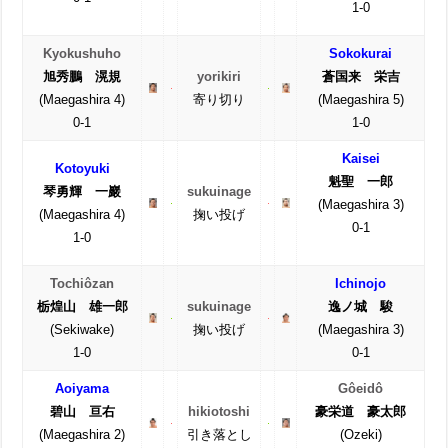
1-0
Kyokushuho
Sokokurai
旭秀鵬 滉規
yorikiri
蒼国来 栄吉
(Maegashira 4)
寄り切り
(Maegashira 5)
0-1
1-0
Kaisei
Kotoyuki
魁聖 一郎
琴勇輝 一巖
sukuinage
(Maegashira 3)
(Maegashira 4)
掬い投げ
0-1
1-0
Tochiôzan
Ichinojo
栃煌山 雄一郎
sukuinage
逸ノ城 駿
(Sekiwake)
掬い投げ
(Maegashira 3)
1-0
0-1
Aoiyama
Gôeidô
碧山 亘右
hikiotoshi
豪栄道 豪太郎
(Maegashira 2)
引き落とし
(Ozeki)