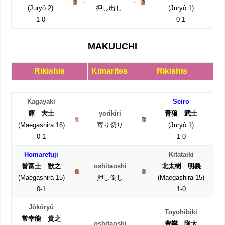
(Juryô 2)
押し出し
(Juryô 1)
1-0
0-1
MAKUUCHI
Rikishis
Kimarites
Rikishis
Kagayaki
Seiro
輝 大士
yorikiri
青狼 武士
(Maegashira 16)
寄り切り
(Juryô 1)
0-1
1-0
Homarefuji
Kitataiki
誉富士 歓之
oshitaoshi
北太樹 明義
(Maegashira 15)
押し倒し
(Maegashira 15)
0-1
1-0
Jôkôryû
Toyohibiki
常幸龍 貴之
oshitaoshi
豊響 隆太