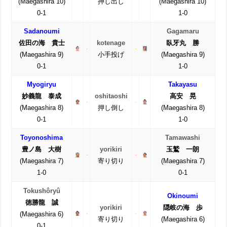
(Maegashira 10)
押し出し
(Maegashira 10)
0-1
1-0
Sadanoumi
Gagamaru
佐田の海 貴士
kotenage
臥牙丸 勝
(Maegashira 9)
小手投げ
(Maegashira 9)
0-1
1-0
Myogiryu
Takayasu
妙義龍 泰成
oshitaoshi
高安 晃
(Maegashira 8)
押し倒し
(Maegashira 8)
0-1
1-0
Toyonoshima
Tamawashi
豊ノ島 大樹
yorikiri
玉鷲 一朗
(Maegashira 7)
寄り切り
(Maegashira 7)
1-0
0-1
Tokushôryû
Okinoumi
徳勝龍 誠
yorikiri
隠岐の海 歩
(Maegashira 6)
寄り切り
(Maegashira 6)
0-1