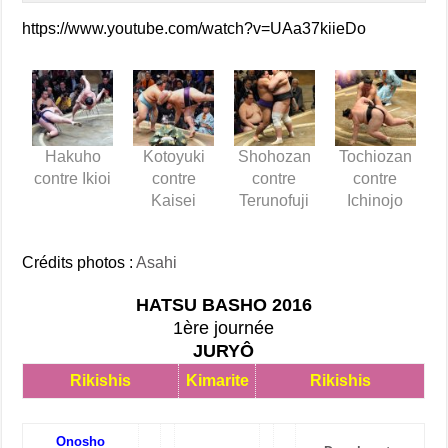
https://www.youtube.com/watch?v=UAa37kiieDo
Hakuho
Kotoyuki
Shohozan
Tochiozan
contre Ikioi
contre
contre
contre
Kaisei
Terunofuji
Ichinojo
Crédits photos :
Asahi
HATSU BASHO 2016
1ère journée
JURYÔ
Rikishis
Kimarite
Rikishis
Onosho