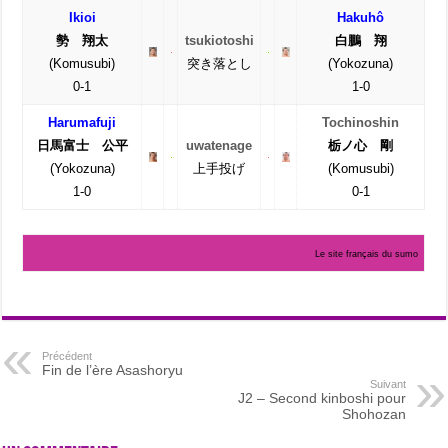
Ikioi
Hakuhô
勢 翔太
tsukiotoshi
白鵬 翔
(Komusubi)
突き落とし
(Yokozuna)
0-1
1-0
Harumafuji
Tochinoshin
日馬富士 公平
uwatenage
栃ノ心 剛
(Yokozuna)
上手投げ
(Komusubi)
1-0
0-1
Le site français du sumo
Précédent
Fin de l’ère Asashoryu
Suivant
J2 – Second kinboshi pour
Shohozan