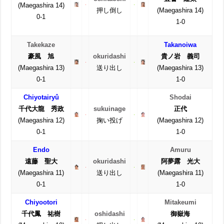
(Maegashira 14)
押し倒し
(Maegashira 14)
0-1
1-0
Takekaze
Takanoiwa
豪風 旭
okuridashi
貴ノ岩 義司
(Maegashira 13)
送り出し
(Maegashira 13)
0-1
1-0
Chiyotairyû
Shodai
千代大龍 秀政
sukuinage
正代
(Maegashira 12)
掬い投げ
(Maegashira 12)
0-1
1-0
Endo
Amuru
遠藤 聖大
okuridashi
阿夢露 光大
(Maegashira 11)
送り出し
(Maegashira 11)
0-1
1-0
Chiyootori
Mitakeumi
千代鳳 祐樹
oshidashi
御嶽海