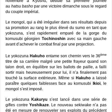
novembre à Kyushu, débute sa première journée
au
hatsu basho
par une victoire dimanche sous le regard
du couple impérial.
Le mongol, qui a été irrégulier dans ses résultats depuis
sa promotion au rang le plus élevé du sumo en tant que
yokozuna, s’est rapidement emparé de la gorge du
komusubi géorgien
Tochinoshin
avec sa main gauche
avant d’achever le combat final par une projection.
ème
Le yokozuna
Hakuho
entame son chemin vers le 36
titre de sa carrière malgré une petite frayeur quand son
talon droit, en équilibre sur les ballots de paille, a failli
sortir mais heureusement pour lui, il n’a finalement pas
touché la surface extérieure. Même si
Hakuho
a laissé
paraître quelques faiblesses face au komusubi
Ikioi
, le
mongol s’est imposé.
Le yokozuna
Kakuryu
s’est lancé dans une série de
gifles contre
Yoshikaze
. Le nouveau sekiwake n’a pas
été en mesure de renouveler ses exploits du précédent