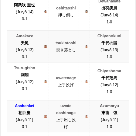
Dewahayate
阿武咲 奎也
oshitaoshi
出羽疾風
(Juryô 14)
押し倒し
(Juryô 14)
0-1
1-0
Amakaze
Chiyonokuni
天風
tsukiotoshi
千代の国
(Juryô 13)
突き落とし
(Juryô 13)
0-1
1-0
Tsurugisho
Chiyoshoma
剣翔
uwatenage
千代翔馬
(Juryô 12)
上手投げ
(Juryô 12)
0-1
1-0
Asabenkei
uwate
Azumaryu
朝弁慶
dashinage
東龍 強
(Juryô 11)
上手出し投
(Juryô 11)
0-1
げ
1-0