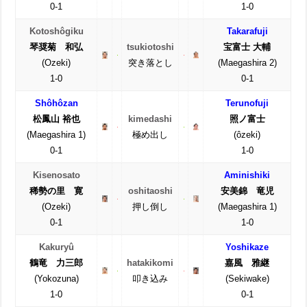
0-1
1-0
Kotoshôgiku
Takarafuji
琴奨菊 和弘
tsukiotoshi
宝富士 大輔
(Ozeki)
突き落とし
(Maegashira 2)
1-0
0-1
Shôhôzan
Terunofuji
松鳳山 裕也
kimedashi
照ノ富士
(Maegashira 1)
極め出し
(ôzeki)
0-1
1-0
Kisenosato
Aminishiki
稀勢の里 寛
oshitaoshi
安美錦 竜児
(Ozeki)
押し倒し
(Maegashira 1)
0-1
1-0
Kakuryû
Yoshikaze
鶴竜 力三郎
hatakikomi
嘉風 雅継
(Yokozuna)
叩き込み
(Sekiwake)
1-0
0-1