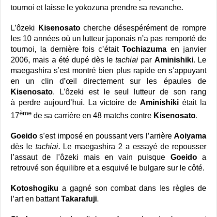
tournoi et laisse le yokozuna prendre sa revanche.
L’ôzeki
Kisenosato
cherche désespérément de rompre
les 10 années où un lutteur japonais n’a pas remporté de
tournoi, la dernière fois c’était
Tochiazuma
en janvier
2006, mais a été dupé dès le
tachiai
par
Aminishiki
. Le
maegashira s’est montré bien plus rapide en s’appuyant
en un clin d’œil directement sur les épaules de
Kisenosato
. L’ôzeki est le seul lutteur de son rang
à perdre aujourd’hui. La victoire de
Aminishiki
était la
ème
17
de sa carrière en 48 matchs contre
Kisenosato
.
Goeido
s’est imposé en poussant vers l’arrière
Aoiyama
dès le
tachiai
. Le maegashira 2 a essayé de repousser
l’assaut de l’ôzeki mais en vain puisque
Goeido
a
retrouvé son équilibre et a esquivé le bulgare sur le côté.
Kotoshogiku
a gagné son combat dans les règles de
l’art en battant
Takarafuji
.