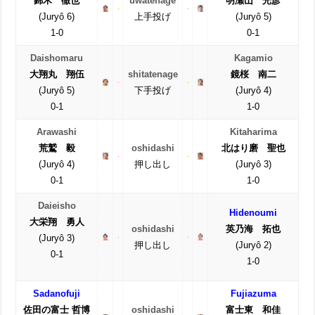
錦木 徹也
uwatenage
明瀬山 光彦
(Juryô 6)
上手投げ
(Juryô 5)
1-0
0-1
Daishomaru
Kagamio
大翔丸 翔伍
shitatenage
鏡桜 南二
(Juryô 5)
下手投げ
(Juryô 4)
0-1
1-0
Arawashi
Kitaharima
荒鷲 毅
oshidashi
北はり磨 聖也
(Juryô 4)
押し出し
(Juryô 3)
0-1
1-0
Daieisho
Hidenoumi
大栄翔 勇人
oshidashi
英乃海 拓也
(Juryô 3)
押し出し
(Juryô 2)
0-1
1-0
Sadanofuji
Fujiazuma
佐田の富士 哲博
oshidashi
富士東 和佳