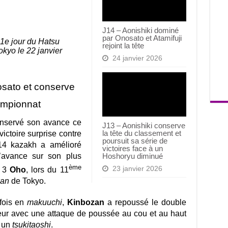
J14 – Aonishiki dominé
par Onosato et Atamifuji
11e jour du Hatsu
rejoint la tête
yo le 22 janvier
24 janvier 2026
sato et conserve
ampionnat
nservé son avance ce
J13 – Aonishiki conserve
la tête du classement et
ictoire surprise contre
poursuit sa série de
4 kazakh a amélioré
victoires face à un
d’avance sur son plus
Hoshoryu diminué
ème
23 janvier 2026
3
Oho
, lors du 11
kan
de Tokyo.
fois en
makuuchi
,
Kinbozan
a repoussé le double
ur avec une attaque de poussée au cou et au haut
c un
tsukitaoshi
.