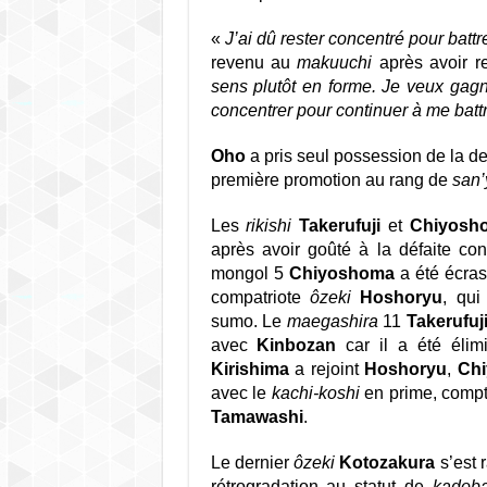
«
J’ai dû rester concentré pour batt
revenu au
makuuchi
après avoir r
sens plutôt en forme. Je veux gag
concentrer pour continuer à me battr
Oho
a pris seul possession de la d
première promotion au rang de
san
Les
rikishi
Takerufuji
et
Chiyosh
après avoir goûté à la défaite co
mongol 5
Chiyoshoma
a été écras
compatriote
ôzeki
Hoshoryu
, qu
sumo. Le
maegashira
11
Takerufuj
avec
Kinbozan
car il a été élim
Kirishima
a rejoint
Hoshoryu
,
Ch
avec le
kachi-koshi
en prime, compta
Tamawashi
.
Le dernier
ôzeki
Kotozakura
s’est 
rétrogradation au statut de
kadob