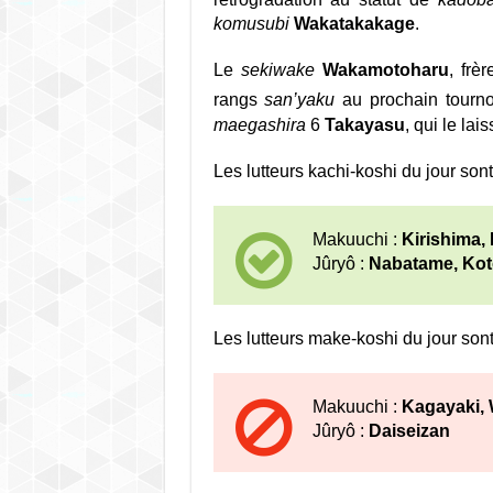
komusubi
Wakatakakage
.
Le
sekiwake
Wakamotoharu
, frè
rangs
san’yaku
au prochain tourno
maegashira
6
Takayasu
, qui le lai
Les lutteurs kachi-koshi du jour sont
Makuuchi :
Kirishima,
Jûryô :
Nabatame, Koto
Les lutteurs make-koshi du jour sont
Makuuchi :
Kagayaki,
Jûryô :
Daiseizan