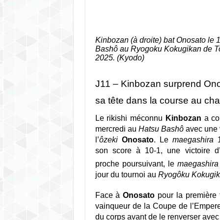
Kinbozan (à droite) bat Onosato le 
Bashô au Ryogoku Kokugikan de Tok
2025. (Kyodo)
J11 – Kinbozan surprend Ono
sa tête dans la course au ch
Le rikishi méconnu
Kinbozan
a co
mercredi au
Hatsu Bashô
avec une v
l’
ôzeki
Onosato
. Le
maegashira
1
son score à 10-1, une victoire 
proche poursuivant, le
maegashira
jour du tournoi au
Ryogôku Kokugi
Face à
Onosato
pour la première 
vainqueur de la Coupe de l’Empere
du corps avant de le renverser ave