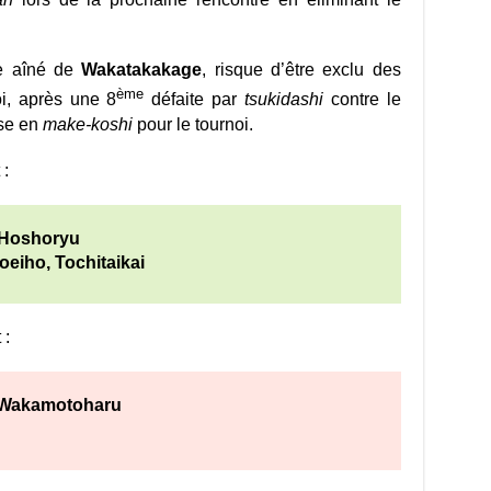
re aîné de
Wakatakakage
, risque d’être exclu des
ème
i, après une 8
défaite par
tsukidashi
contre le
sse en
make-koshi
pour le tournoi.
 :
 Hoshoryu
eiho, Tochitaikai
 :
 Wakamotoharu