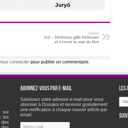
Juryô
Suivant
J12 – Hoshoryu gifle Kinbozan
et s’ouvre la voie du titre
vous connecter
pour publier un commentaire.
Abonnez-vous par e-mail
Les 
Les
Saisissez votre adresse e-mail pour vous
arch
abonner à Dosukoi et recevoir gratuitement
du
une notification à chaque nouvel article par
 sur
site
email.
Suiv
c les
 des
Adresse
 des