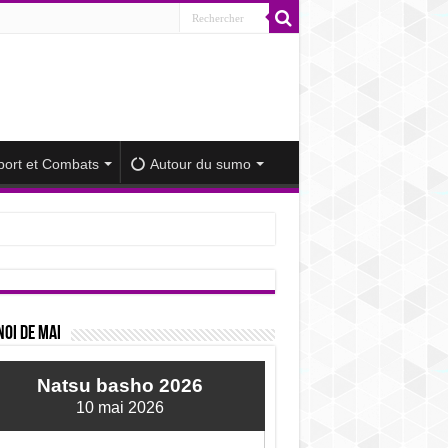
port et Combats
Autour du sumo
iminué
oi de mai
Natsu basho 2026
10 mai 2026