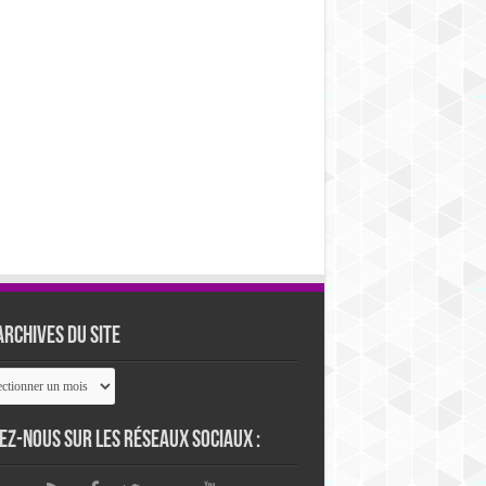
archives du site
ives
ez-nous sur les réseaux sociaux :