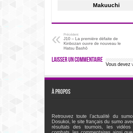
Makuuchi
Précédent
J10 – La première défaite de
Kinbozan ouvre de nouveau le
Hatsu Bashô
Laisser un commentaire
Vous devez
À propos
Retrouvez toute l'actualité du sumo
Dosukoi, le site français du sumo ave
résultats des tournois, les vidéos
combats, les commentaires ainsi que