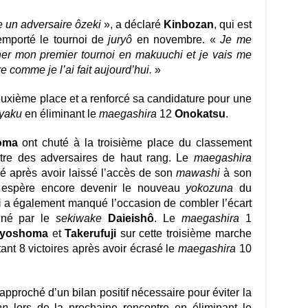
re un adversaire ôzeki
», a déclaré
Kinbozan
, qui est
emporté le tournoi de
juryô
en novembre. «
Je me
ner mon premier tournoi en makuuchi et je vais me
e comme je l’ai fait aujourd’hui.
»
euxième place et a renforcé sa candidature pour une
’yaku
en éliminant le
maegashira
12
Onokatsu
.
oma
ont chuté à la troisième place du classement
ntre des adversaires de haut rang. Le
maegashira
é après avoir laissé l’accès de son
mawashi
à son
i espère encore devenir le nouveau
yokozuna
du
i
a également manqué l’occasion de combler l’écart
iné par le
sekiwake
Daieishô
. Le
maegashira
1
iyoshoma
et
Takerufuji
sur cette troisième marche
nt 8 victoires après avoir écrasé le
maegashira
10
rapproché d’un bilan positif nécessaire pour éviter la
an
lors de la prochaine rencontre en éliminant le