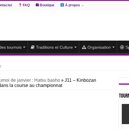
ntacter
FAQ
🛍 Boutique
À propos
 des tournois
Traditions et Culture
Organisation
S
e
hiki remporte un deuxième titre consécutif après un barrage
urnoi de janvier : Hatsu basho
»
J11 – Kinbozan
 dans la course au championnat
sato et Atamifuji rejoint la tête
te du classement et poursuit sa série de victoires face à un Hoshoryu d
Tourn
du classement après les défaites d’Abi et d’Atamifuji