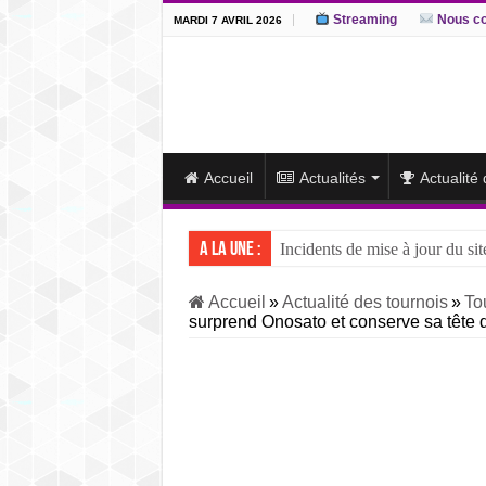
Streaming
Nous co
MARDI 7 AVRIL 2026
Accueil
Actualités
Actualité
A la une :
Incidents de mise à jour du sit
J15 – L’ôzeki ukrainien Aonis
Accueil
»
Actualité des tournois
»
To
surprend Onosato et conserve sa tête
J14 – Aonishiki dominé par Ono
J13 – Aonishiki conserve la tê
J12 – Aonishiki prend la tête 