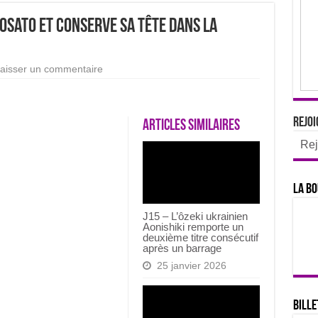
osato et conserve sa tête dans la
aisser un commentaire
Rejoi
Articles similaires
Rej
La bo
J15 – L’ôzeki ukrainien
Aonishiki remporte un
deuxième titre consécutif
après un barrage
25 janvier 2026
Bille