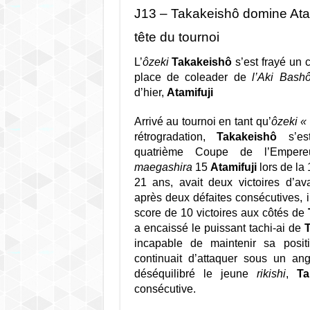
J13 – Takakeishô domine Atami
tête du tournoi
L’
ôzeki
Takakeishô
s’est frayé un 
place de coleader de
l’Aki Bash
d’hier,
Atamifuji
Arrivé au tournoi en tant qu’
ôzeki «
rétrogradation,
Takakeishô
s’es
quatrième Coupe de l’Empere
maegashira
15
Atamifuji
lors de la
21 ans, avait deux victoires d’av
après deux défaites consécutives, i
score de 10 victoires aux côtés de
a encaissé le puissant tachi-ai de
incapable de maintenir sa posit
continuait d’attaquer sous un ang
déséquilibré le jeune
rikishi
,
Ta
consécutive.