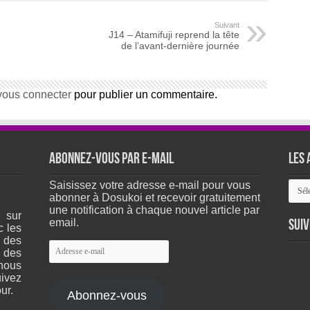
Suivant
J14 – Atamifuji reprend la tête
de l’avant-dernière journée
vous connecter
pour publier un commentaire.
Abonnez-vous par e-mail
Les 
Les
Saisissez votre adresse e-mail pour vous
arch
abonner à Dosukoi et recevoir gratuitement
du
une notification à chaque nouvel article par
 sur
site
email.
Suiv
c les
 des
Adresse
 des
e-
nous
mail
ivez
ur.
Abonnez-vous