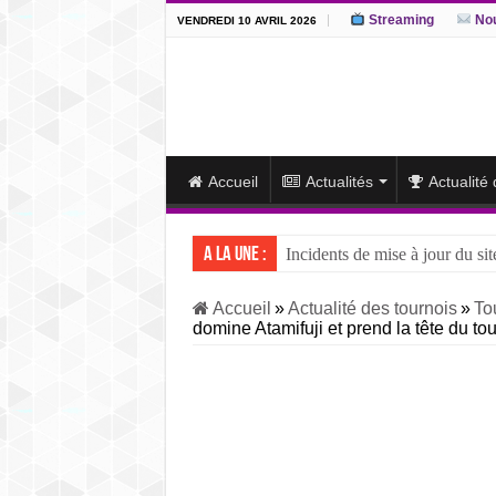
Streaming
Nou
VENDREDI 10 AVRIL 2026
Accueil
Actualités
Actualité
A la une :
Incidents de mise à jour du sit
J15 – L’ôzeki ukrainien Aonis
Accueil
»
Actualité des tournois
»
To
domine Atamifuji et prend la tête du to
J14 – Aonishiki dominé par Ono
J13 – Aonishiki conserve la tê
J12 – Aonishiki prend la tête 