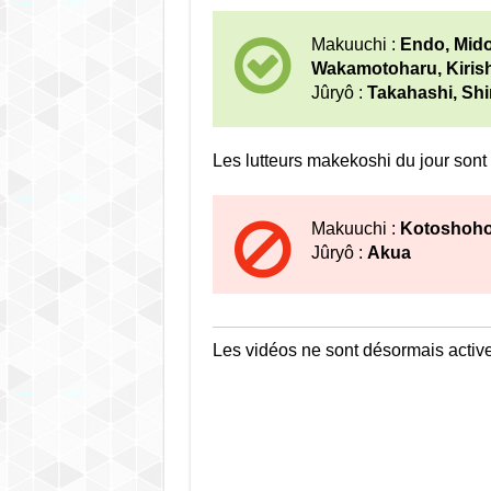
Makuuchi :
Endo, Mido
Wakamotoharu, Kiris
Jûryô :
Takahashi, Sh
Les lutteurs makekoshi du jour sont 
Makuuchi :
Kotoshoho,
Jûryô :
Akua
Les vidéos ne sont désormais acti