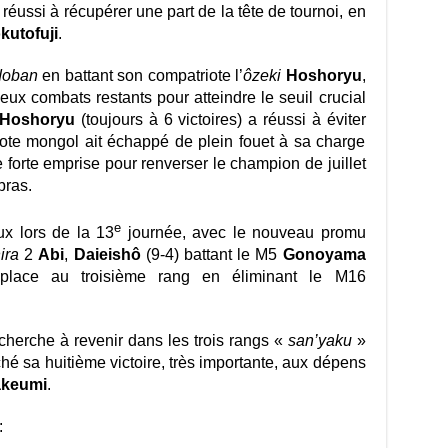
réussi à récupérer une part de la tête de tournoi, en
kutofuji
.
doban
en battant son compatriote l’
ôzeki
Hoshoryu
,
eux combats restants pour atteindre le seuil crucial
Hoshoryu
(toujours à 6 victoires) a réussi à éviter
ote mongol ait échappé de plein fouet à sa charge
e forte emprise pour renverser le champion de juillet
bras.
e
ux lors de la 13
journée, avec le nouveau promu
ira
2
Abi
,
Daieishô
(9-4) battant le M5
Gonoyama
lace au troisième rang en éliminant le M16
 cherche à revenir dans les trois rangs «
san’yaku
»
ché sa huitième victoire, très importante, aux dépens
akeumi
.
: