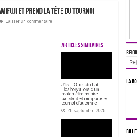
mifuji et prend la tête du tournoi
Laisser un commentaire
Articles similaires
Rejoi
Rej
La bo
J15 – Onosato bat
Hoshoryu lors d’un
match éliminatoire
palpitant et remporte le
tournoi d’automne
28 septembre 2025
Bille