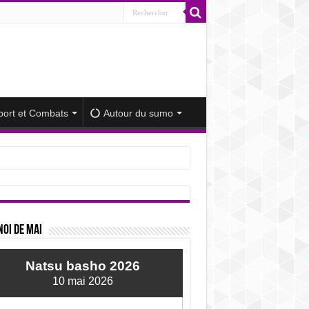
port et Combats
Autour du sumo
iminué
oi de mai
Natsu basho 2026
10 mai 2026