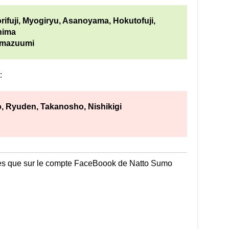
rifuji, Myogiryu, Asanoyama, Hokutofuji,
hima
imazuumi
:
 Ryuden, Takanosho, Nishikigi
ves que sur le compte FaceBoook de Natto Sumo