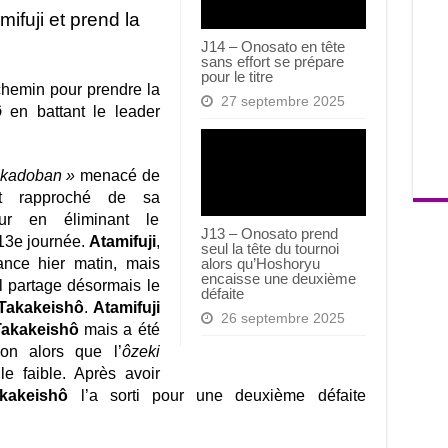
fuji et prend la
J14 – Onosato en tête
sans effort se prépare
pour le titre
chemin pour prendre la
27 septembre 2025
ô
en battant le leader
 kadoban »
menacé de
t rapproché de sa
ur en éliminant le
J13 – Onosato prend
 13e journée.
Atamifuji
,
seul la tête du tournoi
ance hier matin, mais
alors qu’Hoshoryu
encaisse une deuxième
l partage désormais le
défaite
Takakeishô
.
Atamifuji
26 septembre 2025
Takakeishô
mais a été
ion alors que l’
ôzeki
le faible. Après avoir
kakeishô
l’a sorti pour une deuxième défaite