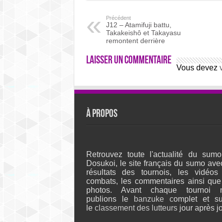
Précédent
J12 – Atamifuji battu,
Takakeishô et Takayasu
remontent derrière
Laisser un commentaire
Vous devez
À propos
Retrouvez toute l'actualité du sumo
Dosukoi, le site français du sumo ave
résultats des tournois, les vidéos
combats, les commentaires ainsi que
photos. Avant chaque tournoi 
publions le
banzuke c
omplet et su
le
classement des lutteurs
jour après jo