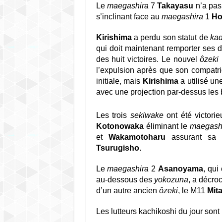
Le
maegashira
7
Takayasu
n’a pas 
s’inclinant face au
maegashira
1
Ho
Kirishima
a perdu son statut de
ka
qui doit maintenant remporter ses d
des huit victoires. Le nouvel
ôzeki
l’expulsion après que son compatri
initiale, mais
Kirishima
a utilisé un
avec une projection par-dessus les 
Les trois
sekiwake
ont été victorie
Kotonowaka
éliminant le
maegash
et
Wakamotoharu
assurant sa p
Tsurugisho
.
Le
maegashira
2
Asanoyama
, qui
au-dessous des
yokozuna
, a décro
d’un autre ancien
ôzeki
, le M11
Mit
Les lutteurs kachikoshi du jour sont 