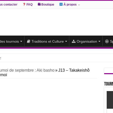
s contacter
FAQ
🛍 Boutique
À propos
 des tournois
Traditions et Culture
Organisation
S
e
hiki remporte un deuxième titre consécutif après un barrage
urnoi de septembre : Aki basho
»
J13 – Takakeishô
urnoi
sato et Atamifuji rejoint la tête
te du classement et poursuit sa série de victoires face à un Hoshoryu d
Tourn
du classement après les défaites d’Abi et d’Atamifuji