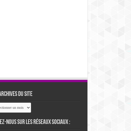
archives du site
ives
ez-nous sur les réseaux sociaux :