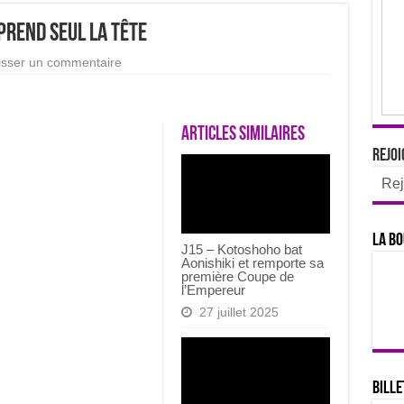
prend seul la tête
isser un commentaire
Articles similaires
Rejoi
Rej
La bo
J15 – Kotoshoho bat
Aonishiki et remporte sa
première Coupe de
l’Empereur
27 juillet 2025
Bille