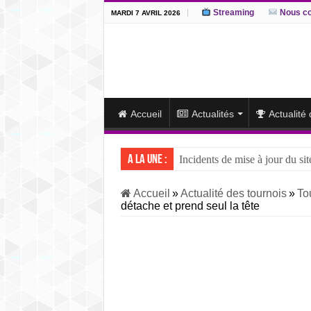
Streaming
Nous co
MARDI 7 AVRIL 2026
Accueil
Actualités
Actualité
A la une :
Incidents de mise à jour du sit
J15 – L’ôzeki ukrainien Aonis
Accueil
»
Actualité des tournois
»
To
détache et prend seul la tête
J14 – Aonishiki dominé par Ono
J13 – Aonishiki conserve la tê
J12 – Aonishiki prend la tête 