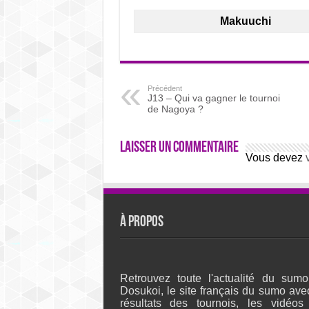
Makuuchi
Précédent
J13 – Qui va gagner le tournoi
de Nagoya ?
Laisser un commentaire
Vous devez
À propos
Retrouvez toute l'actualité du sumo
Dosukoi, le site français du sumo ave
résultats des tournois, les vidéos