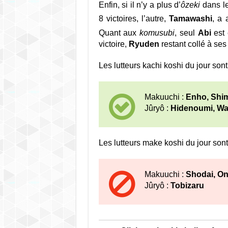
Enfin, si il n’y a plus d’
ôzeki
dans le
8 victoires, l’autre,
Tamawashi
, a 
Quant aux
komusubi
, seul
Abi
est 
victoire,
Ryuden
restant collé à se
Les lutteurs kachi koshi du jour sont 
Makuuchi :
Enho, Shi
Jûryô :
Hidenoumi, Wa
Les lutteurs make koshi du jour sont
Makuuchi :
Shodai, O
Jûryô :
Tobizaru