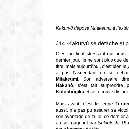
Kakuryû dépose Mitakeumi à l’extér
J14 -Kakuryû se détache et pr
C’est un final stressant qui nous
dernier jour. Ils ne sont plus que d
titre, mais aujourd’hui, c’est bien le
a pris l’ascendant en se déba
Mitakeumi
. Son adversaire dire
Hakuhô
, s’est fait surprendre
Kotoshôgiku
et se retrouve distanc
Mais avant, c’est le jeune
Terut
aussi, n’a pas pu assurer sa victo
son avantage de taille, ce dernier a
au sol, gagnant par
tsukiotoshi
. Pl