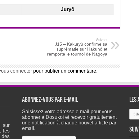
Juryô
Suivant
J15 – Kakuryû confirme sa
suprématie sur Hakuhô et
remporte le tournoi de Nagoya
vous connecter
pour publier un commentaire.
Abonnez-vous par e-mail
Les 
Les
Saisissez votre adresse e-mail pour vous
arch
abonner à Dosukoi et recevoir gratuitement
du
une notification à chaque nouvel article par
 sur
site
email.
Suiv
c les
 des
Adresse