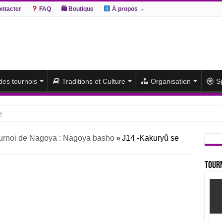
ntacter
FAQ
🛍 Boutique
À propos
 des tournois
Traditions et Culture
Organisation
S
e
hiki remporte un deuxième titre consécutif après un barrage
urnoi de Nagoya : Nagoya basho
»
J14 -Kakuryû se
sato et Atamifuji rejoint la tête
te du classement et poursuit sa série de victoires face à un Hoshoryu d
Tourn
du classement après les défaites d’Abi et d’Atamifuji