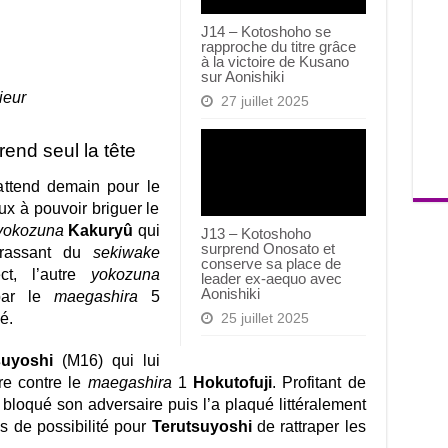
J14 – Kotoshoho se
rapproche du titre grâce
à la victoire de Kusano
sur Aonishiki
ieur
27 juillet 2025
end seul la tête
 attend demain pour le
eux à pouvoir briguer le
yokozuna
Kakuryû
qui
J13 – Kotoshoho
surprend Onosato et
rrassant du
sekiwake
conserve sa place de
ct, l’autre
yokozuna
leader ex-aequo avec
Aonishiki
 par le
maegashira
5
é.
25 juillet 2025
suyoshi
(M16) qui lui
ire contre le
maegashira
1
Hokutofuji
. Profitant de
 bloqué son adversaire puis l’a plaqué littéralement
us de possibilité pour
Terutsuyoshi
de rattraper les