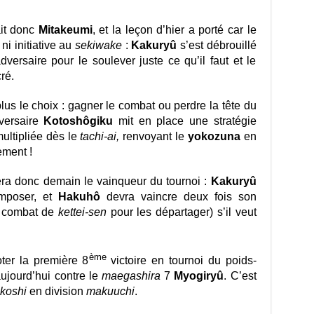
ait donc
Mitakeumi
, et la leçon d’hier a porté car le
i initiative au
sekiwake
:
Kakuryû
s’est débrouillé
versaire pour le soulever juste ce qu’il faut et le
ré.
lus le choix : gagner le combat ou perdre la tête du
versaire
Kotoshôgiku
mit en place une stratégie
ultipliée dès le
tachi-ai,
renvoyant le
yokozuna
en
ment !
ra donc demain le vainqueur du tournoi :
Kakuryû
imposer, et
Hakuhô
devra vaincre deux fois son
un combat de
kettei-sen
pour les départager) s’il veut
ème
ter la première 8
victoire en tournoi du poids-
ujourd’hui contre le
maegashira
7
Myogiryû
. C’est
-koshi
en division
makuuchi
.