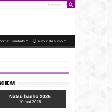
port et Combats
Autour du sumo
iminué
oi de mai
Natsu basho 2026
10 mai 2026