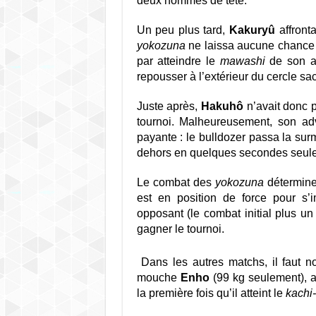
deux hommes de tête.
Un peu plus tard,
Kakuryû
affront
yokozuna
ne laissa aucune chance n
par atteindre le
mawashi
de son ad
repousser à l’extérieur du cercle sac
Juste après,
Hakuhô
n’avait donc p
tournoi. Malheureusement, son ad
payante : le bulldozer passa la surm
dehors en quelques secondes seule
Le combat des
yokozuna
détermine
est en position de force pour s’
opposant (le combat initial plus 
gagner le tournoi.
Dans les autres matchs, il faut no
mouche
Enho
(99 kg seulement), a
la première fois qu’il atteint le
kachi