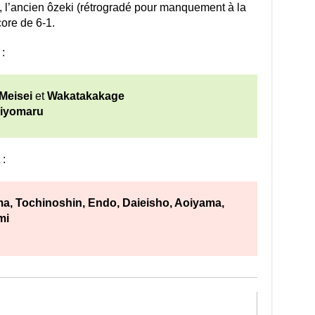
, l’ancien ôzeki (rétrogradé pour manquement à la
core de 6-1.
:
Meisei
et
Wakatakakage
iyomaru
 :
, Tochinoshin, Endo, Daieisho,
Aoiyama,
mi