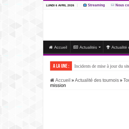
Streaming
Nous co
LUNDI 6 AVRIL 2026
Accueil
Actualités
Actualité
A la une :
Incidents de mise à jour du sit
J15 – L’ôzeki ukrainien Aonis
Accueil
»
Actualité des tournois
»
To
mission
J14 – Aonishiki dominé par Ono
J13 – Aonishiki conserve la tê
J12 – Aonishiki prend la tête 