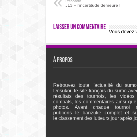
Précédent
J13 – l’incertitude demeure !
Laisser un commentaire
Vous devez
À propos
Retrouvez toute l'actualité du sumo
Dosukoi, le site français du sumo ave
résultats des tournois, les vidéos
combats, les commentaires ainsi que
photos. Avant chaque tournoi 
publions le
banzuke c
omplet et su
le
classement des lutteurs
jour après jo