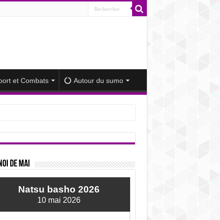
port et Combats
Autour du sumo
iminué
oi de mai
Natsu basho 2026
10 mai 2026