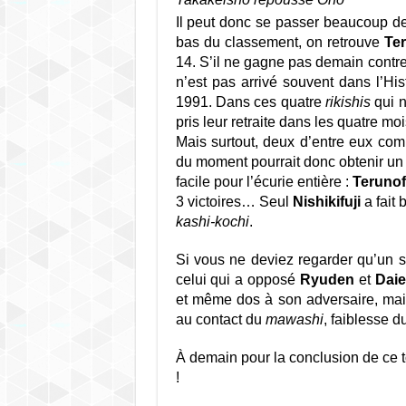
Il peut donc se passer beaucoup de
bas du classement, on retrouve
Te
14. S’il ne gagne pas demain contr
n’est pas arrivé souvent dans l’Hist
1991. Dans ces quatre
rikishis
qui n
pris leur retraite dans les quatre m
Mais surtout, deux d’entre eux com
du moment pourrait donc obtenir un r
facile pour l’écurie entière :
Terunof
3 victoires… Seul
Nishikifuji
a fait 
kashi-kochi
.
Si vous ne deviez regarder qu’un s
celui qui a opposé
Ryuden
et
Daie
et même dos à son adversaire, mais
au contact du
mawashi
, faiblesse d
À demain pour la conclusion de ce 
!