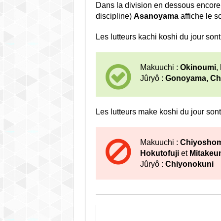
Dans la division en dessous encore
discipline)
Asanoyama
affiche le s
Les lutteurs kachi koshi du jour sont 
Makuuchi :
Okinoumi
,
Jûryô :
Gonoyama, Ch
Les lutteurs make koshi du jour sont
Makuuchi :
Chiyoshoma
Hokutofuji
et
Mitakeu
Jûryô :
Chiyonokuni