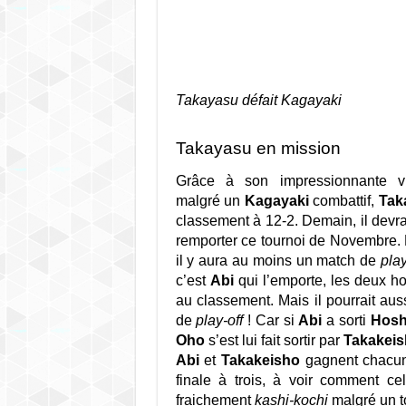
Takayasu défait Kagayaki
Takayasu en mission
Grâce à son impressionnante vic
malgré un
Kagayaki
combattif,
Tak
classement à 12-2. Demain, il devr
remporter ce tournoi de Novembre. Et
il y aura au moins un match de
play
c’est
Abi
qui l’emporte, les deux h
au classement. Mais il pourrait aus
de
play-off
! Car si
Abi
a sorti
Hosh
Oho
s’est lui fait sortir par
Takakei
Abi
et
Takakeisho
gagnent chacun 
finale à trois, à voir comment cel
fraichement
kashi-kochi
malgré un to