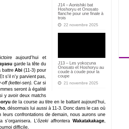
J14 – Aonishiki bat
Hoshoryu et Onosato
flanche pour une finale à
trois
22 novembre 2025
toire aujourd’hui et
J13 – Les yokozuna
ayasu
garde la tête du
Onosato et Hoshoryu au
a battre
Abi
(11-3) pour
coude à coude pour la
coupe
 s’il n’y parvient pas,
-off (kettei-sen)
. Car si
21 novembre 2025
ommes seront à égalité
si y avoir deux matchs
oryu
de la course au titre en le battant aujourd’hui,
sho
, désormais lui aussi à 11-3. Donc dans le cas où
leurs confrontations de demain, nous aurons une
a s’organisera. L’
ôzeki
affrontera
Wakatakakage
,
urnoi difficile.