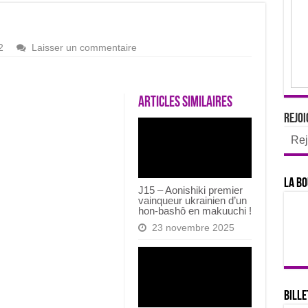
2
Laisser un commentaire
Articles similaires
Rejoi
Rej
La bo
J15 – Aonishiki premier
vainqueur ukrainien d’un
hon-bashô en makuuchi !
23 novembre 2025
Bille