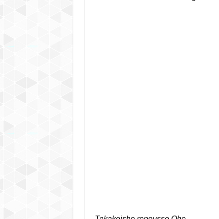
Takakeisho repousse Oho