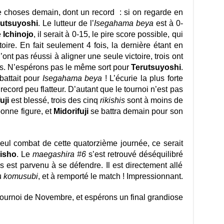
 choses demain, dont un record : si on regarde en
rutsuyoshi
. Le lutteur de l’
Isegahama beya
est à 0-
e
Ichinojo
, il serait à 0-15, le pire score possible, qui
oire. En fait seulement 4 fois, la dernière étant en
’ont pas réussi à aligner une seule victoire, trois ont
ois. N’espérons pas le même sort pour
Terutsuyoshi
.
battait pour
I
segahama beya
! L’écurie la plus forte
ecord peu flatteur. D’autant que le tournoi n’est pas
uji
est blessé, trois des cinq
rikishis
sont à moins de
bonne figure, et
Midorifuji
se battra demain pour son
eul combat de cette quatorzième journée, ce serait
isho
. Le
maegashira #6
s’est retrouvé déséquilibré
 est parvenu à se défendre. Il est directement allé
u
komusubi
, et à remporté le match ! Impressionnant.
tournoi de Novembre, et espérons un final grandiose