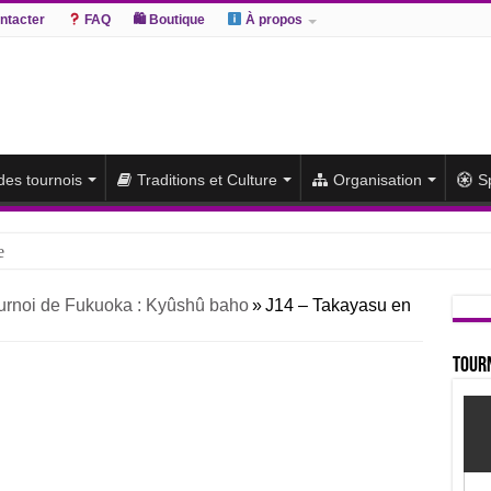
ntacter
FAQ
🛍 Boutique
À propos
 des tournois
Traditions et Culture
Organisation
S
e
hiki remporte un deuxième titre consécutif après un barrage
urnoi de Fukuoka : Kyûshû baho
»
J14 – Takayasu en
sato et Atamifuji rejoint la tête
te du classement et poursuit sa série de victoires face à un Hoshoryu d
Tourn
du classement après les défaites d’Abi et d’Atamifuji