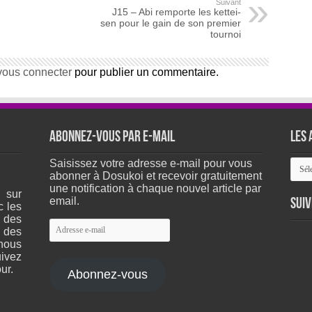
Suivant
J15 – Abi remporte les kettei-
sen pour le gain de son premier
tournoi
vous connecter
pour publier un commentaire.
Abonnez-vous par e-mail
Les 
Les
Saisissez votre adresse e-mail pour vous
arch
abonner à Dosukoi et recevoir gratuitement
du
une notification à chaque nouvel article par
 sur
site
email.
Suiv
c les
 des
Adresse
 des
e-
nous
mail
ivez
ur.
Abonnez-vous