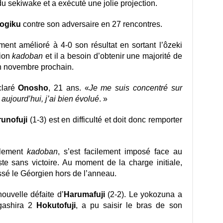
u sekiwake et a exécuté une jolie projection.
ogiku
contre son adversaire en 27 rencontres.
ent amélioré à 4-0 son résultat en sortant l’ôzeki
tion
kadoban
et il a besoin d’obtenir une majorité de
en novembre prochain.
claré
Onosho
, 21 ans. «
Je me suis concentré sur
aujourd’hui, j’ai bien évolué
. »
runofuji
(1-3) est en difficulté et doit donc remporter
alement
kadoban
, s’est facilement imposé face au
te sans victoire. Au moment de la charge initiale,
ssé le Géorgien hors de l’anneau.
ouvelle défaite d’
Harumafuji
(2-2). Le yokozuna a
gashira 2
Hokutofuji
, a pu saisir le bras de son