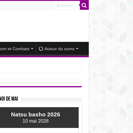
port et Combats
Autour du sumo
iminué
oi de mai
Natsu basho 2026
10 mai 2026