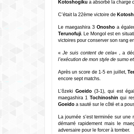
Kotoshogiku
a absorbé la charge d
C’était la 22ème victoire de
Kotosh
Le maegashira 3
Onosho
a égalem
Terunofuji
. Le Mongol est en situa
victoires pour conserver son rang 
«
Je suis content de cela
« , a dé
l’exécution de mon style de sumo et 
Après un score de 1-5 en juillet,
Te
encore sept matchs.
L’ôzeki
Goeido
(3-1), qui est ég
maegashira 1
Tochinoshin
qui res
Goeido
a sauté sur le côté et a pou
La journée s’est terminée sur une n
démarré rapidement mais le mae
adversaire pour le forcer à tomber.