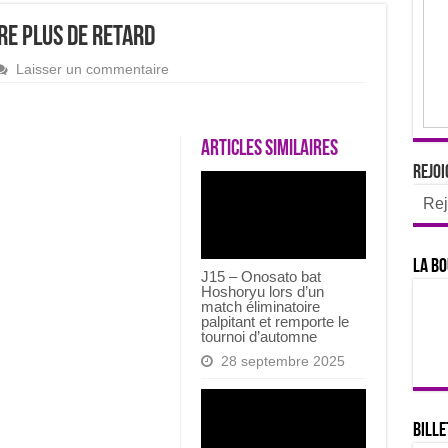
re plus de retard
Laisser un commentaire
Articles similaires
Rejoi
Rej
La bo
J15 – Onosato bat
Hoshoryu lors d’un
match éliminatoire
palpitant et remporte le
tournoi d’automne
28 septembre 2025
Bille