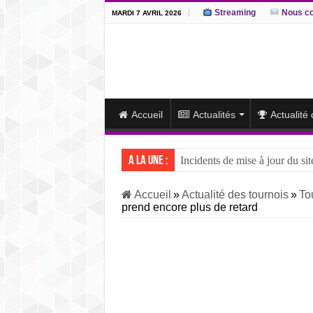
Streaming
Nous co
MARDI 7 AVRIL 2026
Accueil
Actualités
Actualité
A la une :
Incidents de mise à jour du sit
J15 – L’ôzeki ukrainien Aonis
Accueil
»
Actualité des tournois
»
To
prend encore plus de retard
J14 – Aonishiki dominé par Ono
J13 – Aonishiki conserve la tê
J12 – Aonishiki prend la tête 