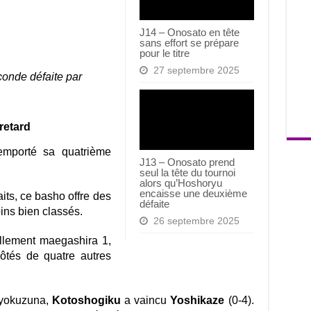
J14 – Onosato en tête
sans effort se prépare
pour le titre
27 septembre 2025
conde défaite par
retard
mporté sa quatrième
J13 – Onosato prend
seul la tête du tournoi
alors qu’Hoshoryu
encaisse une deuxième
aits, ce basho offre des
défaite
ins bien classés.
26 septembre 2025
ellement maegashira 1,
côtés de quatre autres
e yokuzuna,
Kotoshogiku
a vaincu
Yoshikaze
(0-4).