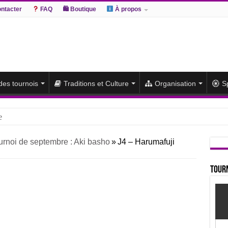
ntacter
FAQ
🛍 Boutique
À propos
 des tournois
Traditions et Culture
Organisation
S
e
hiki remporte un deuxième titre consécutif après un barrage
urnoi de septembre : Aki basho
»
J4 – Harumafuji
sato et Atamifuji rejoint la tête
te du classement et poursuit sa série de victoires face à un Hoshoryu d
Tourn
du classement après les défaites d’Abi et d’Atamifuji