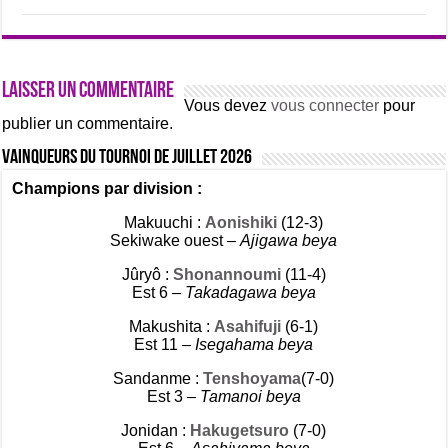
Laisser un commentaire
Vous devez
vous connecter
pour
publier un commentaire.
Vainqueurs du tournoi de Juillet 2026
Champions par division :
Makuuchi :
Aonishiki
(12-3)
Sekiwake ouest –
Ajigawa beya
Jûryô :
Shonannoumi
(11-4)
Est 6 –
Takadagawa beya
Makushita :
Asahifuji
(6-1)
Est 11 –
Isegahama beya
Sandanme :
Tenshoyama
(7-0)
Est 3 –
Tamanoi beya
Jonidan :
Hakugetsuro
(7-0)