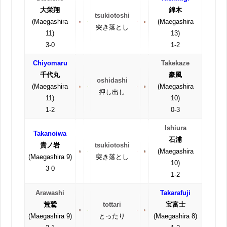
大栄翔
錦木
tsukiotoshi
(Maegashira
(Maegashira
突き落とし
11)
13)
3-0
1-2
Chiyomaru
Takekaze
千代丸
豪風
oshidashi
(Maegashira
(Maegashira
押し出し
11)
10)
1-2
0-3
Ishiura
Takanoiwa
石浦
貴ノ岩
tsukiotoshi
(Maegashira
(Maegashira 9)
突き落とし
10)
3-0
1-2
Arawashi
Takarafuji
荒鷲
tottari
宝富士
(Maegashira 9)
とったり
(Maegashira 8)