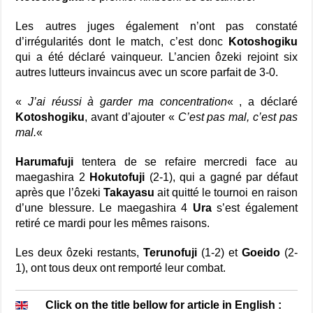
Les autres juges également n’ont pas constaté
d’irrégularités dont le match, c’est donc
Kotoshogiku
qui a été déclaré vainqueur. L’ancien ôzeki rejoint six
autres lutteurs invaincus avec un score parfait de 3-0.
«
J’ai réussi à garder ma concentration
« , a déclaré
Kotoshogiku
, avant d’ajouter «
C’est pas mal, c’est pas
mal.
«
Harumafuji
tentera de se refaire mercredi face au
maegashira 2
Hokutofuji
(2-1), qui a gagné par défaut
après que l’ôzeki
Takayasu
ait quitté le tournoi en raison
d’une blessure. Le maegashira 4
Ura
s’est également
retiré ce mardi pour les mêmes raisons.
Les deux ôzeki restants,
Terunofuji
(1-2) et
Goeido
(2-
1), ont tous deux ont remporté leur combat.
Click on the title bellow for article in English :