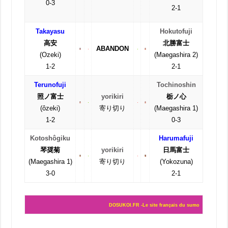
0-3
2-1
Takayasu
Hokutofuji
高安
北勝富士
ABANDON
(Ozeki)
(Maegashira 2)
1-2
2-1
Terunofuji
Tochinoshin
照ノ富士
yorikiri
栃ノ心
(ôzeki)
寄り切り
(Maegashira 1)
1-2
0-3
Kotoshôgiku
Harumafuji
琴奨菊
yorikiri
日馬富士
(Maegashira 1)
寄り切り
(Yokozuna)
3-0
2-1
DOSUKOI.FR -Le site français du sumo