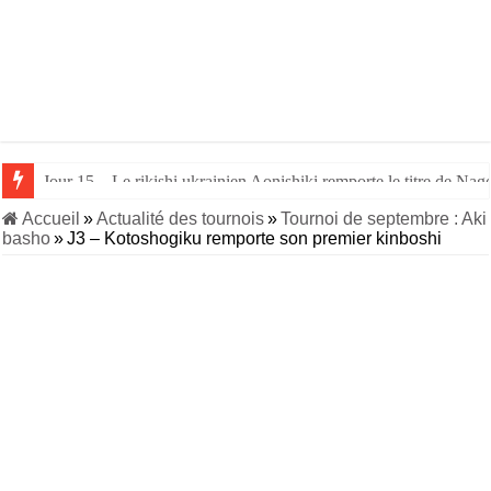
Jour 15 – Le rikishi ukrainien Aonishiki remporte le titre de Nago
Jour 14 – Aonishiki triomphe de Takerufuji et se rapproche du tit
Accueil
»
Actualité des tournois
»
Tournoi de septembre : Aki
basho
»
J3 – Kotoshogiku remporte son premier kinboshi