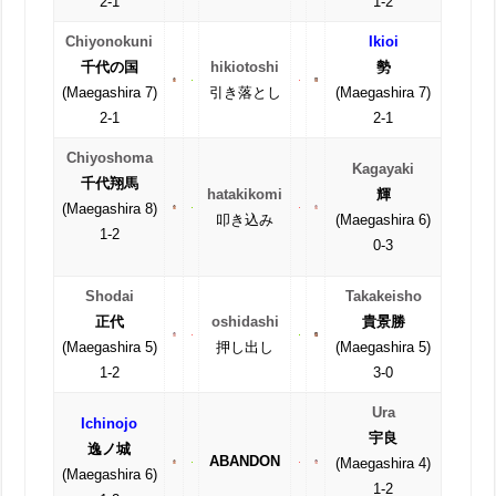
2-1
1-2
Chiyonokuni
Ikioi
千代の国
hikiotoshi
勢
(Maegashira 7)
引き落とし
(Maegashira 7)
2-1
2-1
Chiyoshoma
Kagayaki
千代翔馬
hatakikomi
輝
(Maegashira 8)
叩き込み
(Maegashira 6)
1-2
0-3
Shodai
Takakeisho
正代
oshidashi
貴景勝
(Maegashira 5)
押し出し
(Maegashira 5)
1-2
3-0
Ura
Ichinojo
宇良
逸ノ城
ABANDON
(Maegashira 4)
(Maegashira 6)
1-2