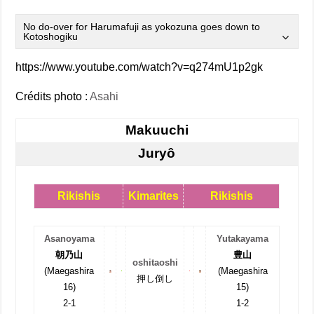
No do-over for Harumafuji as yokozuna goes down to
Kotoshogiku
https://www.youtube.com/watch?v=q274mU1p2gk
Crédits photo :
Asahi
Makuuchi
Juryô
Rikishis
Kimarites
Rikishis
Asanoyama
Yutakayama
朝乃山
豊山
oshitaoshi
(Maegashira
(Maegashira
押し倒し
16)
15)
2-1
1-2