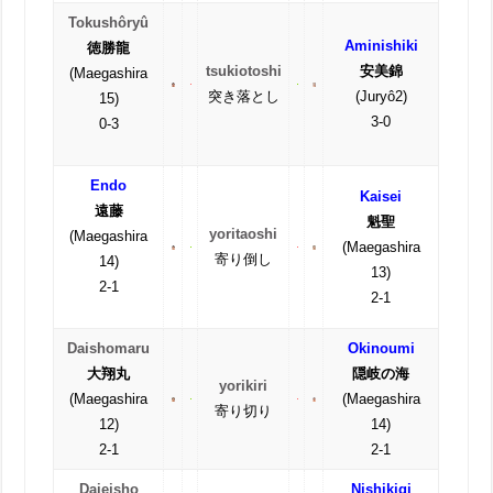
Tokushôryû
Aminishiki
徳勝龍
tsukiotoshi
安美錦
(Maegashira
突き落とし
(Juryô2)
15)
3-0
0-3
Endo
Kaisei
遠藤
魁聖
yoritaoshi
(Maegashira
(Maegashira
寄り倒し
14)
13)
2-1
2-1
Daishomaru
Okinoumi
大翔丸
隠岐の海
yorikiri
(Maegashira
(Maegashira
寄り切り
12)
14)
2-1
2-1
Daieisho
Nishikigi