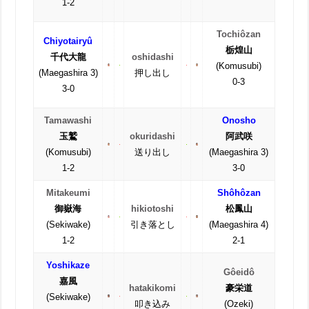
1-2
Tochiôzan
Chiyotairyû
栃煌山
千代大龍
oshidashi
(Komusubi)
(Maegashira 3)
押し出し
0-3
3-0
Tamawashi
Onosho
玉鷲
okuridashi
阿武咲
(Komusubi)
送り出し
(Maegashira 3)
1-2
3-0
Mitakeumi
Shôhôzan
御嶽海
hikiotoshi
松鳳山
(Sekiwake)
引き落とし
(Maegashira 4)
1-2
2-1
Yoshikaze
Gôeidô
嘉風
hatakikomi
豪栄道
(Sekiwake)
叩き込み
(Ozeki)