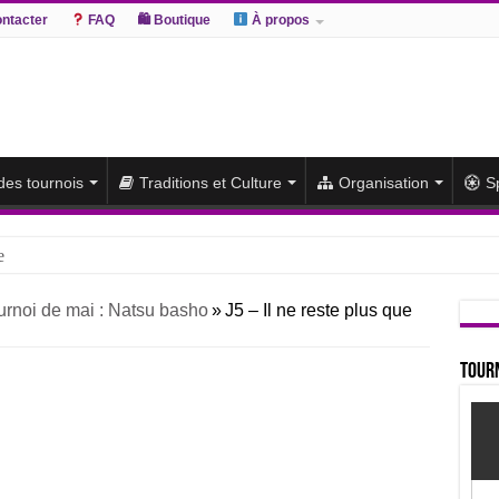
ntacter
FAQ
🛍 Boutique
À propos
 des tournois
Traditions et Culture
Organisation
S
e
hiki remporte un deuxième titre consécutif après un barrage
urnoi de mai : Natsu basho
»
J5 – Il ne reste plus que
sato et Atamifuji rejoint la tête
te du classement et poursuit sa série de victoires face à un Hoshoryu d
Tourn
du classement après les défaites d’Abi et d’Atamifuji