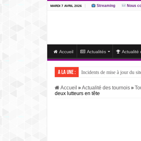
Streaming
Nous co
MARDI 7 AVRIL 2026
Accueil
Actualités
Actualité
A la une :
Incidents de mise à jour du sit
J15 – L’ôzeki ukrainien Aonis
Accueil
»
Actualité des tournois
»
To
deux lutteurs en tête
J14 – Aonishiki dominé par Ono
J13 – Aonishiki conserve la tê
J12 – Aonishiki prend la tête 