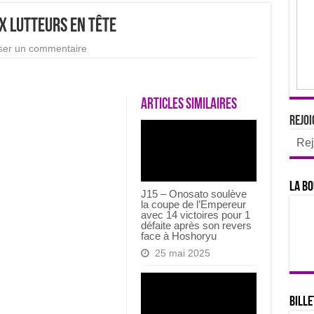
ux lutteurs en tête
ser un commentaire
Articles similaires
Rejoi
Rej
La bo
J15 – Onosato soulève
la coupe de l’Empereur
avec 14 victoires pour 1
défaite après son revers
face à Hoshoryu
25 mai 2025
Bille