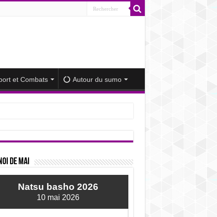
port et Combats
Autour du sumo
iminué
oi de mai
Natsu basho 2026
10 mai 2026