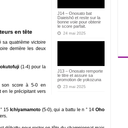
J14 – Onosato bat
Daieishô et reste sur la
bonne voie pour obtenir
le score parfait.
teurs en tête
24 mai 2025
 sa quatrième victoire
oire derrière les deux
okutofuji
(1-4) pour la
J13 – Onosato remporte
le titre et assure sa
promotion de yokozuna
 son score à 5-0 en
23 mai 2025
 en le précipitant vers
 ° 15
Ichiyamamoto
(5-0), qui a battu le n ° 14
Oho
ers.
est débattu pour rester en tête du championnat mais