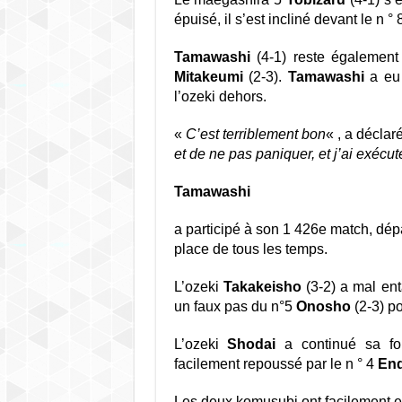
épuisé, il s’est incliné devant le n ° 
Tamawashi
(4-1) reste également 
Mitakeumi
(2-3).
Tamawashi
a eu 
l’ozeki dehors.
«
C’est terriblement bon
« , a déclar
et de ne pas paniquer, et j’ai exéc
Tamawashi
a participé à son 1 426e match, dé
place de tous les temps.
L’ozeki
Takakeisho
(3-2) a mal ent
un faux pas du n°5
Onosho
(2-3) po
L’ozeki
Shodai
a continué sa for
facilement repoussé par le n ° 4
En
Les deux komusubi ont facilement eu