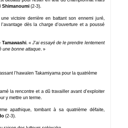
8
Shimanoumi
(2-3).
une victoire derrière en battant son ennemi juré,
l’avantage dès la charge d’ouverture et a poussé
é
Tamawashi
. «
J’ai essayé de le prendre lentement
uté une bonne attaque
. »
passant l’hawaïen Takamiyama pour la quatrième
amé la rencontre et a dû travailler avant d’exploiter
ur y mettre un terme.
me apathique, tombant à sa quatrième défaite,
do
(2-3).
 raison des lutteurs sekiwake.