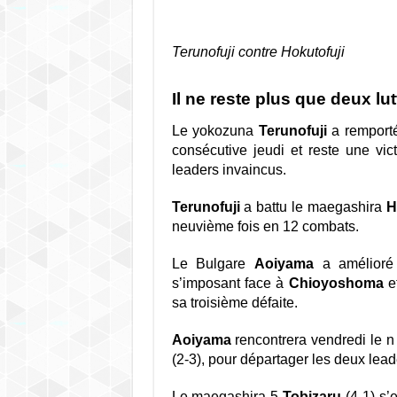
Terunofuji contre Hokutofuji
Il ne reste plus que deux lut
Le yokozuna
Terunofuji
a remporté
consécutive jeudi et reste une vict
leaders invaincus.
Terunofuji
a battu le maegashira
H
neuvième fois en 12 combats.
Le Bulgare
Aoiyama
a amélioré
s’imposant face à
Chioyoshoma
et
sa troisième défaite.
Aoiyama
rencontrera vendredi le n
(2-3), pour départager les deux lead
Le maegashira 5
Tobizaru
(4-1) s’