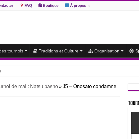
ntacter
FAQ
🛍 Boutique
À propos
 des tournois
Traditions et Culture
Organisation
S
e
hiki remporte un deuxième titre consécutif après un barrage
urnoi de mai : Natsu basho
»
J5 – Onosato condamne
sato et Atamifuji rejoint la tête
te du classement et poursuit sa série de victoires face à un Hoshoryu d
Tourn
du classement après les défaites d’Abi et d’Atamifuji