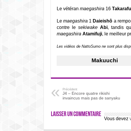
Le vétéran
maegashira
16
Takarafu
Le
maegashira
1
Daieishô
a rempor
contre le
sekiwake
Abi
, tandis q
maegashira
Atamifuji
, le meilleur 
Les vidéos de NattoSumo ne sont plus disp
Makuuchi
Précédent
J4 – Encore quatre rikishi
invaincus mais pas de sanyaku
Laisser un commentaire
Vous devez