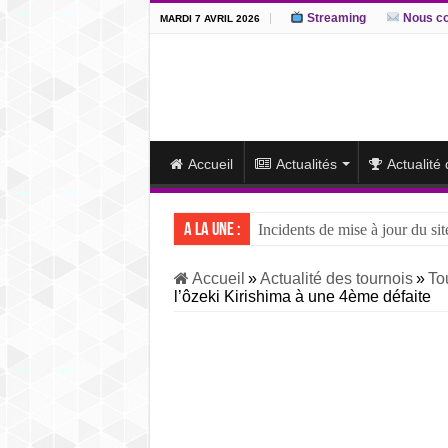
Streaming
Nous co
MARDI 7 AVRIL 2026
Accueil
Actualités
Actualité
A la une :
Incidents de mise à jour du sit
J15 – L’ôzeki ukrainien Aonis
Accueil
»
Actualité des tournois
»
To
l’ôzeki Kirishima à une 4ème défaite
J14 – Aonishiki dominé par Ono
J13 – Aonishiki conserve la tê
J12 – Aonishiki prend la tête 