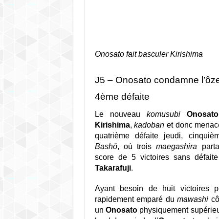
Onosato fait basculer Kirishima
J5 – Onosato condamne l’ôze
4ème défaite
Le nouveau
komusubi
Onosato
Kirishima
,
kadoban
et donc menacé
quatrième défaite jeudi, cinqu
Bashô
, où trois
maegashira
parta
score de 5 victoires sans défait
Takarafuji
.
Ayant besoin de huit victoires 
rapidement emparé du
mawashi
cô
un
Onosato
physiquement supérieur, 