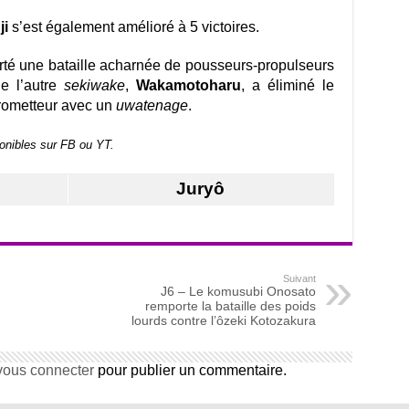
ji
s’est également amélioré à 5 victoires.
té une bataille acharnée de pousseurs-propulseurs
ue l’autre
sekiwake
,
Wakamotoharu
, a éliminé le
prometteur avec un
uwatenage
.
onibles sur FB ou YT.
Juryô
Suivant
J6 – Le komusubi Onosato
remporte la bataille des poids
lourds contre l’ôzeki Kotozakura
vous connecter
pour publier un commentaire.