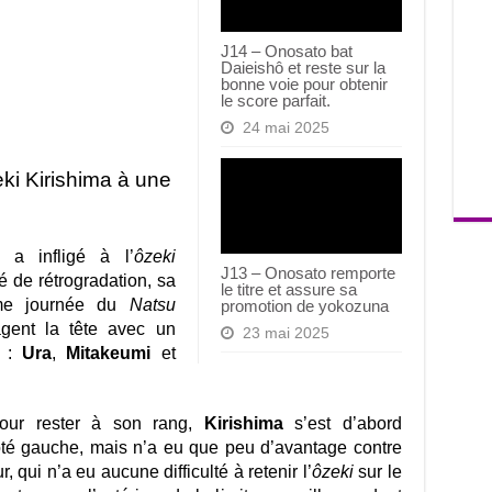
J14 – Onosato bat
Daieishô et reste sur la
bonne voie pour obtenir
le score parfait.
24 mai 2025
ki Kirishima à une
a infligé à l’
ôzeki
J13 – Onosato remporte
 de rétrogradation, sa
le titre et assure sa
ième journée du
Natsu
promotion de yokozuna
gent la tête avec un
23 mai 2025
e :
Ura
,
Mitakeumi
et
pour rester à son rang,
Kirishima
s’est d’abord
té gauche, mais n’a eu que peu d’avantage contre
qui n’a eu aucune difficulté à retenir l’
ôzeki
sur le