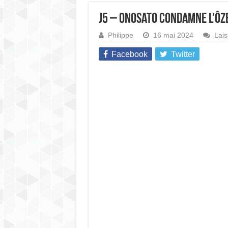
J5 – Onosato condamne l’ôze
Philippe
16 mai 2024
Lai
Facebook
Twitter