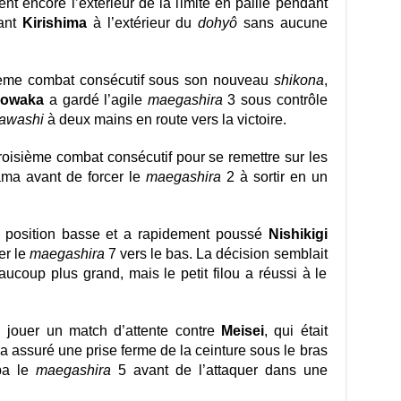
nt encore l’extérieur de la limite en paille pendant
tant
Kirishima
à l’extérieur du
dohyô
sans aucune
ième combat consécutif sous son nouveau
shikona
,
nowaka
a gardé l’agile
maegashira
3 sous contrôle
awashi
à deux mains en route vers la victoire.
roisième combat consécutif pour se remettre sur les
yama avant de forcer le
maegashira
2 à sortir en un
 position basse et a rapidement poussé
Nishikigi
er le
maegashira
7 vers le bas. La décision semblait
ucoup plus grand, mais le petit filou a réussi à le
û jouer un match d’attente contre
Meisei
, qui était
a assuré une prise ferme de la ceinture sous le bras
pa le
maegashira
5 avant de l’attaquer dans une