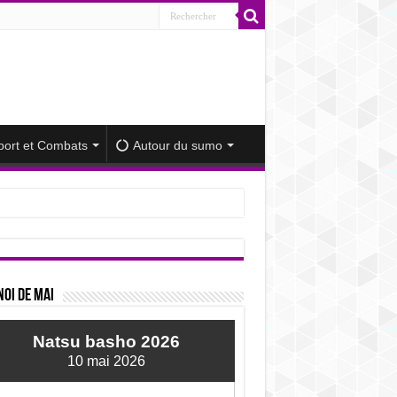
port et Combats
Autour du sumo
iminué
oi de mai
Natsu basho 2026
10 mai 2026