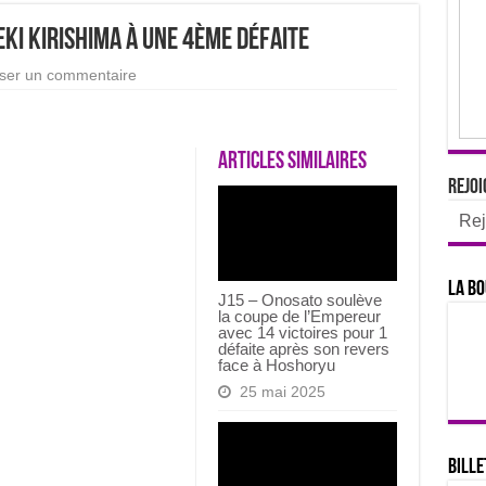
ki Kirishima à une 4ème défaite
sser un commentaire
Articles similaires
Rejoi
Rej
La bo
J15 – Onosato soulève
la coupe de l’Empereur
avec 14 victoires pour 1
défaite après son revers
face à Hoshoryu
25 mai 2025
Bille