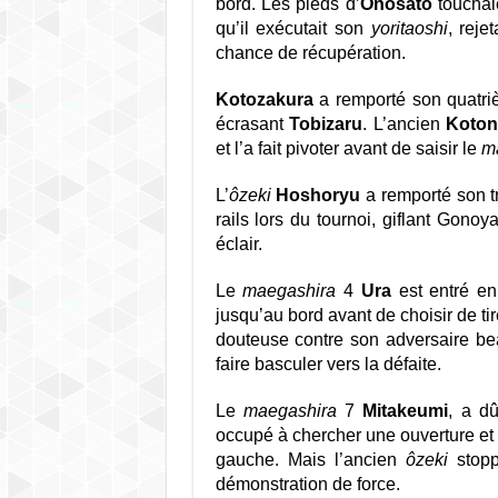
bord. Les pieds d’
Onosato
touchaie
qu’il exécutait son
yoritaoshi
, reje
chance de récupération.
Kotozakura
a remporté son quatr
écrasant
Tobizaru
. L’ancien
Koto
et l’a fait pivoter avant de saisir le
m
L’
ôzeki
Hoshoryu
a remporté son t
rails lors du tournoi, giflant Gono
éclair.
Le
maegashira
4
Ura
est entré en
jusqu’au bord avant de choisir de tir
douteuse contre son adversaire bea
faire basculer vers la défaite.
Le
maegashira
7
Mitakeumi
, a d
occupé à chercher une ouverture et 
gauche. Mais l’ancien
ôzeki
stop
démonstration de force.